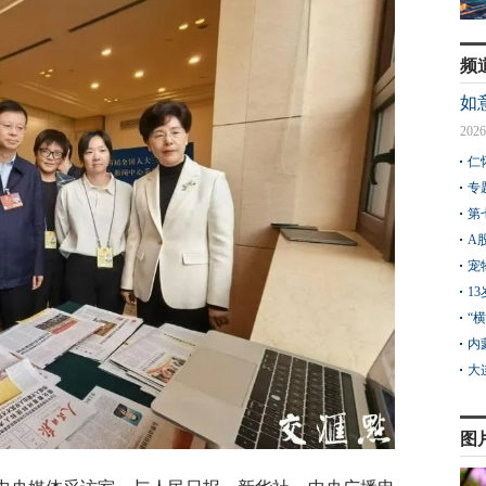
频
如
2026
仁
专
第
A
宠
1
“
内
大
图