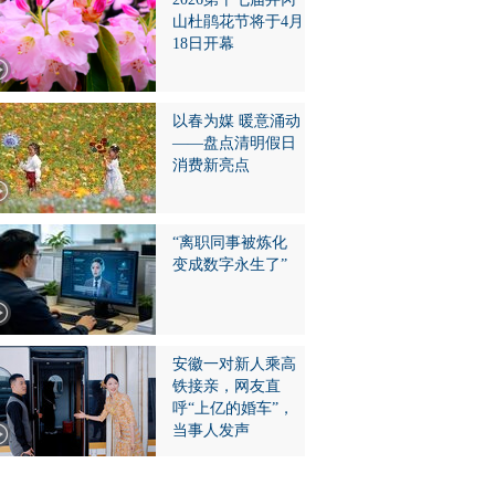
山杜鹃花节将于4月
18日开幕
以春为媒 暖意涌动
——盘点清明假日
消费新亮点
“离职同事被炼化
变成数字永生了”
安徽一对新人乘高
铁接亲，网友直
呼“上亿的婚车”，
当事人发声