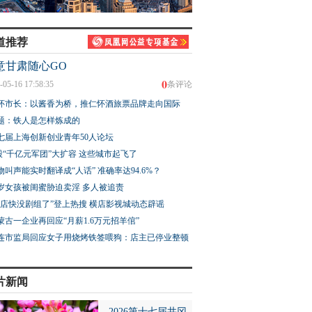
道推荐
意甘肃随心GO
0
-05-16 17:58:35
条评论
怀市长：以酱香为桥，推仁怀酒旅票品牌走向国际
题：铁人是怎样炼成的
七届上海创新创业青年50人论坛
股“千亿元军团”大扩容 这些城市起飞了
物叫声能实时翻译成“人话” 准确率达94.6%？
3岁女孩被闺蜜胁迫卖淫 多人被追责
横店快没剧组了”登上热搜 横店影视城动态辟谣
蒙古一企业再回应“月薪1.6万元招羊倌”
连市监局回应女子用烧烤铁签喂狗：店主已停业整顿
片新闻
2026第十七届井冈