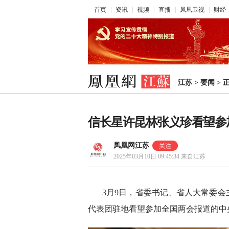
首页
资讯
视频
直播
凤凰卫视
财经
江苏
>
要闻
>
信长星许昆林张义珍看望参
凤凰网江苏
2025年03月10日 09:45:34
来自江苏
3月9日，省委书记、省人大常委
代表团驻地看望参加全国两会报道的中