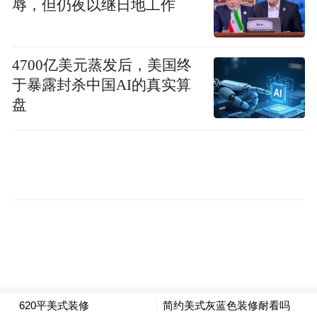
辱，但仍夜以继日地工作
鼓楼，将在鼓楼落地公司，为两地文旅交流
增添活力。
4700亿美元蒸发后，美国终
当前，鼓楼区正紧抓服务业扩大开放机遇，
于暴露封杀中国AI的真实算
在文化娱乐、医疗健康、科技研发等领域培
盘
育新增长点，期待吸引更多法国企业投资兴
业。
来源：鼓楼微讯
“特别声明：以上作品内容(包括在内的视频、图片或音
频)为凤凰网旗下自媒体平台“大风号”用户上传并发
布，本平台仅提供信息存储空间服务。
Notice: The content above (including the videos,
pictures and audios if any) is uploaded and posted
by the user of Dafeng Hao, which is a social media