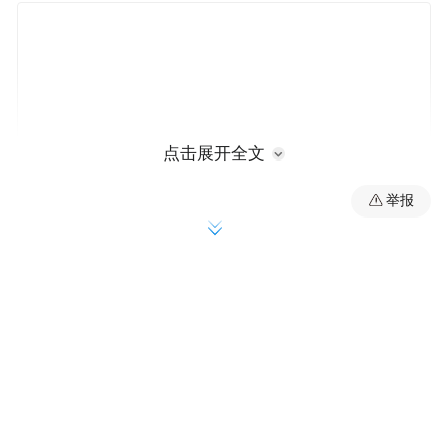
点击展开全文
举报
于江总领事回顾了近期奥罗阿大区、里昂市
对华交流合作尤其是新中法大学协会同南京
交往交流成果，希望江苏省、南京市、鼓楼
区能够拓展同里昂和法国合作，助力中法地