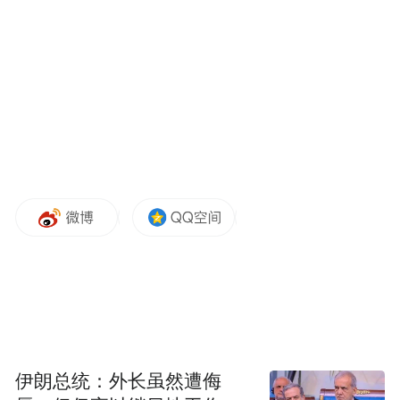
近年来，鼓楼区与法国合作持续深化。苏伊
士集团、赛泰集团等法国企业长期深耕鼓
楼，区生物医药企业巨鲨医疗也积极开拓法
伊朗总统：外长虽然遭侮
国市场。3月28日，法国Xanadu旅行社来访