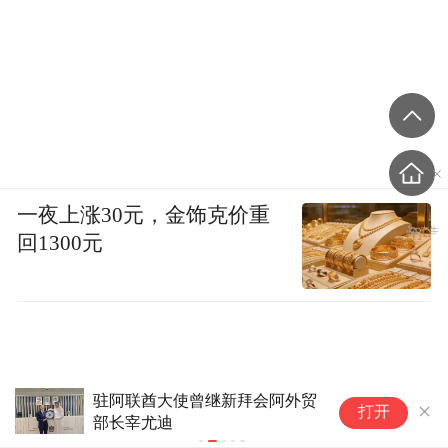
一夜上涨30元，金饰克价重
回1300元
驻阿联酋大使曾继新拜会阿外贸
法
打开
部长宰尤迪