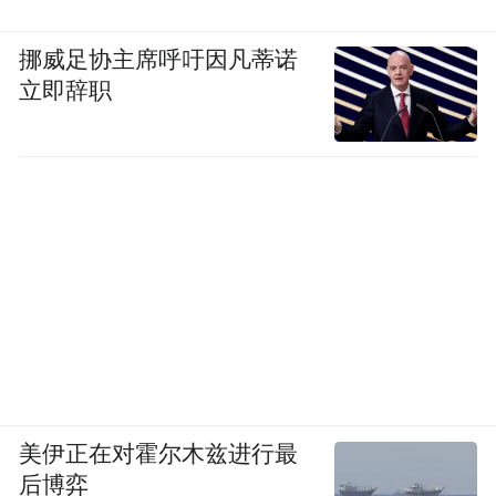
挪威足协主席呼吁因凡蒂诺
立即辞职
美伊正在对霍尔木兹进行最
后博弈