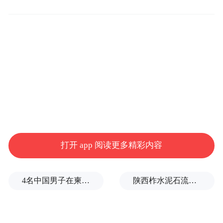
方合作和友好关系进一步深化发展。
自去年11月"新中法大学暨里昂中国关系促进
中心江苏联络处"揭牌以来，双方合作取得积
极进展。此次交流活动将进一步推动合作项
目落地见效。新中法大学总理事Guillaume
Arnould先生表示，南京与里昂拥有相似的历
史传承与发展愿景，希望推动更多实质性项
目落地。目前，新中法大学联络处与南京十
打开 app 阅读更多精彩内容
竹斋文化投资有限公司合作，在中海滨江广
场设立江苏联络处十竹斋办事处，加速两地
4名中国男子在柬埔寨杀人抛尸，被判无期
陕西柞水泥石流已致2人死亡，仍有1人失联
文化创意产业交流。