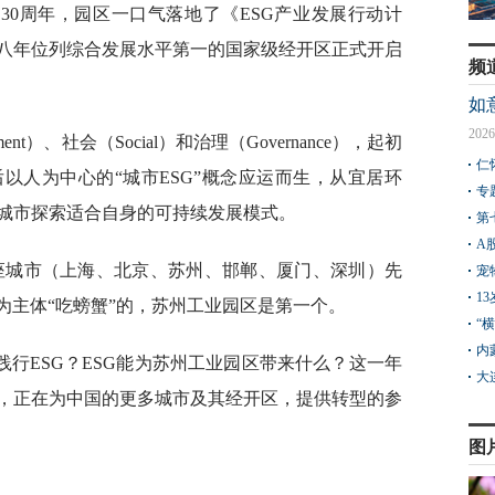
30周年，园区一口气落地了《ESG产业发展行动计
续八年位列综合发展水平第一的国家级经开区正式开启
频
如
2026
ent）、社会（Social）和治理（Governance），起初
仁
以人为中心的“城市ESG”概念应运而生，从宜居环
专
城市探索适合自身的可持续发展模式。
第
A
座城市（上海、北京、苏州、邯郸、厦门、深圳）先
宠
1
为主体“吃螃蟹”的，苏州工业园区是第一个。
“
内
行ESG？ESG能为苏州工业园区带来什么？这一年
大
，正在为中国的更多城市及其经开区，提供转型的参
图