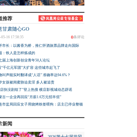
道推荐
意甘肃随心GO
0
-05-16 17:58:35
条评论
怀市长：以酱香为桥，推仁怀酒旅票品牌走向国际
题：铁人是怎样炼成的
七届上海创新创业青年50人论坛
股“千亿元军团”大扩容 这些城市起飞了
物叫声能实时翻译成“人话” 准确率达94.6%？
3岁女孩被闺蜜胁迫卖淫 多人被追责
横店快没剧组了”登上热搜 横店影视城动态辟谣
蒙古一企业再回应“月薪1.6万元招羊倌”
连市监局回应女子用烧烤铁签喂狗：店主已停业整顿
片新闻
2026第十七届井冈