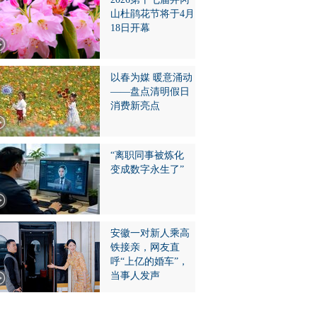
山杜鹃花节将于4月
18日开幕
以春为媒 暖意涌动
——盘点清明假日
消费新亮点
“离职同事被炼化
变成数字永生了”
安徽一对新人乘高
铁接亲，网友直
呼“上亿的婚车”，
当事人发声