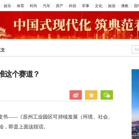
娱乐
体育
时尚
汽车
房产
科技
军事
文化
旅游
佛教
国
站
正文
瞄准这个赛道？
G白皮书——《苏州工业园区可持续发展（环境、社会、
绘，即是上面这段话。