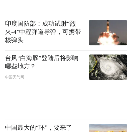
“特别声明：以上作品内容(包括在内的视频、图片或音
频)为凤凰网旗下自媒体平台“大风号”用户上传并发
印度国防部：成功试射“烈
布，本平台仅提供信息存储空间服务。
火-4”中程弹道导弹，可携带
Notice: The content above (including the videos,
pictures and audios if any) is uploaded and posted
核弹头
by the user of Dafeng Hao, which is a social media
platform and merely provides information storage
台风“白海豚”登陆后将影响
space services.”
哪些地方？
中国天气网
中国最大的“环”，要来了