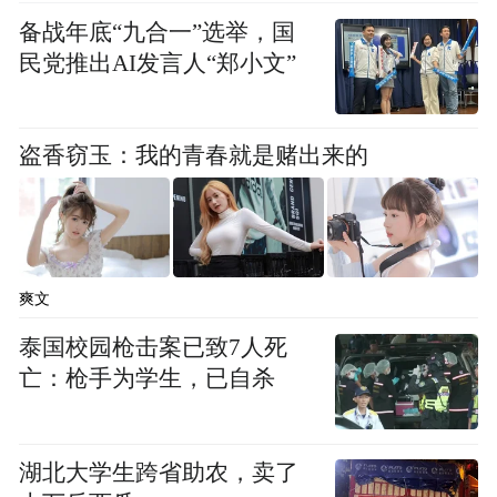
备战年底“九合一”选举，国
民党推出AI发言人“郑小文”
项目效果图
盗香窃玉：我的青春就是赌出来的
今年以来，洪蓝街道以实体经济为本，坚持
制造业当家，切实落实助企赋能16条举措、
“为企服务五件事”工作机制，以达成“最优服
爽文
务、最快效率、最实作风”为目标，提供全覆
泰国校园枪击案已致7人死
目前，华
盖、全方位、全生命周期服务。
亡：枪手为学生，已自杀
洲、克劳斯、欢颜、智新等重大项目建设如
火如荼，恩瑞、金丰等项目蓄势待发
。一系
湖北大学生跨省助农，卖了
列项目的落地，为洪蓝优化产业结构、提升