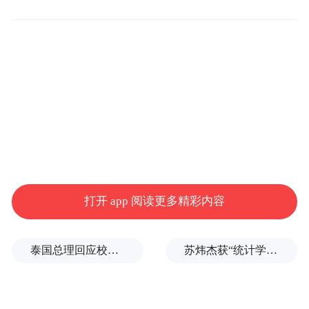
洪蓝街道，租赁6000平方米厂房进行生产。
公司与蜜雪冰
凭借环保可降解的产品特性，
城、CoCo等国内知名餐饮品牌达成合作，产
品远销全球多个国家和地区
。2022年至2024
今年一
年，公司连续3年产值均超过1亿元；
季度，公司在更加激烈的市场竞争中取得
10%的产值增长
，展现出强劲的发展势头。
打开 app 阅读更多精彩内容
泰国总理回应校园枪击事件：这是很不幸的事情
苏炜杰获“统计学界的诺贝尔奖”，又是北大数院07级