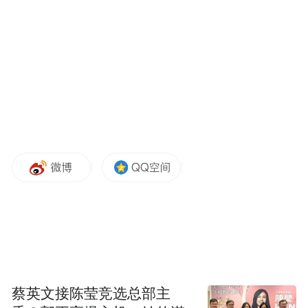
投资5亿元新建一次性绿色包装
2025年，公司
容器生产基地，该项目入选2025年度南京市
重大项目
，于3月28日正式办结施工许可证，
目前施工单位已进场。“我们深耕洪蓝5年
来，得到了街道的大力支持和贴心呵护，新
基地的建设更是获得了保姆式的服务，给了
我们巨大的信心！”企业负责人杨林表示，新
基地建成后将大幅提升产能，推动可降解环
保包装的规模化生产和企业的可持续绿色发
蔡英文接陈莹竞选总部主