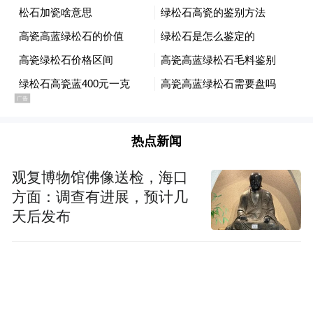
置挤出机、印刷机、模切机、分切机、空压
机等设备共计125台，建设一次性纸杯、纸吸
可形成年
管、PLA吸管生产线，项目建成后
产一次性纸容器14亿只、PLA吸管12亿只的
生产能
力，预计2026年上半年竣工投产，达
产后年产值达3亿元
。
热点新闻
观复博物馆佛像送检，海口
方面：调查有进展，预计几
天后发布