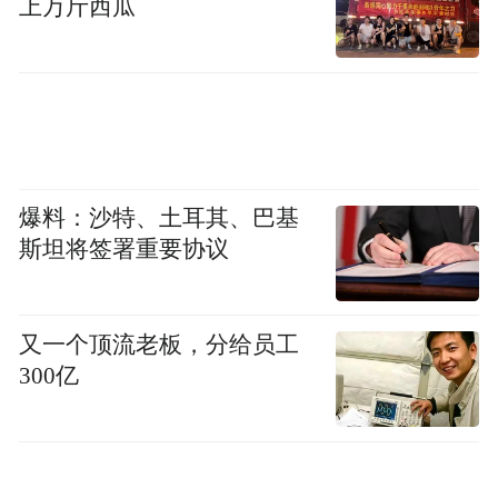
上万斤西瓜
竞争力、建设百亿级园区提供了重要支撑。
活动现场，洪蓝街道主要负责人致辞并作招
商推介，表示将以此次项目开工奠基为新起
点，站在更高层次培育发展新质生产力，做
大做强现有骨干企业，聚焦主业招引更多专
爆料：沙特、土耳其、巴基
精特新项目，培育更多“小而精”企业，为推
斯坦将签署重要协议
动街道产业转型升级、经济高质量发展积蓄
新动能。
又一个顶流老板，分给员工
原标题：总投资5亿元，溧水又一重大项目开
300亿
工！
来源：溧水发布