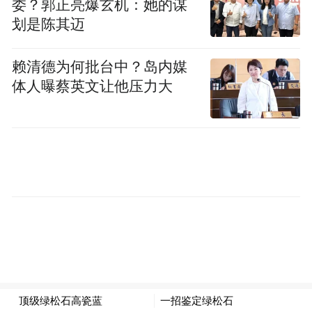
展，助力“双碳”目标的实现。
委？郭正亮爆玄机：她的谋
划是陈其迈
赖清德为何批台中？岛内媒
体人曝蔡英文让他压力大
项目效果图
该项目将新建2.36万平方米高标准厂房，购