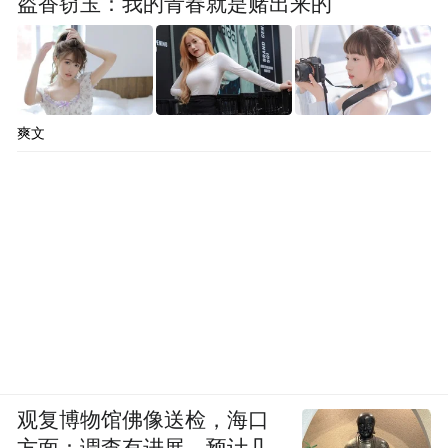
盗香窃玉：我的青春就是赌出来的
爽文
观复博物馆佛像送检，海口