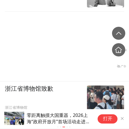
浙江省博物馆致歉
浙江省博物馆
零距离触摸大国重器，2026上
山东：专利
打开
海“政府开放月”首场活动走进数
智体验馆