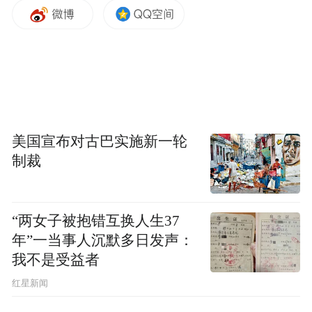
主要从事医疗器械、药品以及兽药的研发制
造，研发以血红蛋白为中心原材料的多项产
品。
副市长潘冬铃参加会见。
美国宣布对古巴实施新一轮
原标题：王剑锋会见拜尔斯生物董事长兼
制裁
CEO郑志恒
来源：常州发布
“两女子被抱错互换人生37
年”一当事人沉默多日发声：
“特别声明：以上作品内容(包括在内的视频、图片或音
我不是受益者
频)为凤凰网旗下自媒体平台“大风号”用户上传并发
布，本平台仅提供信息存储空间服务。
红星新闻
Notice: The content above (including the videos,