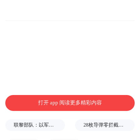
郑志恒感谢常州对拜尔斯生物的支持。他表
示，常州区位优势、产业优势明显，发展动
能强劲。企业将加快推动在常项目建设投
产，打造现代化、智能化、绿色化生物医药
生产基地，积极开展产学研合作，共同推动
生物医药领域技术创新，更好满足人民群众
日益增长的健康需求。
打开 app 阅读更多精彩内容
拜尔斯生物总部位于中国香港，致力于治疗
及辅助治疗组织、器官缺氧导致的各类疾
联黎部队：以军单日向黎发射113枚炮弹
28枚导弹零拦截！基辅防空失灵，西方靠不住了
病。拜尔斯生物在金坛经济开发区投资建设
的“供氧医疗器械和药品研发与制造项目”，