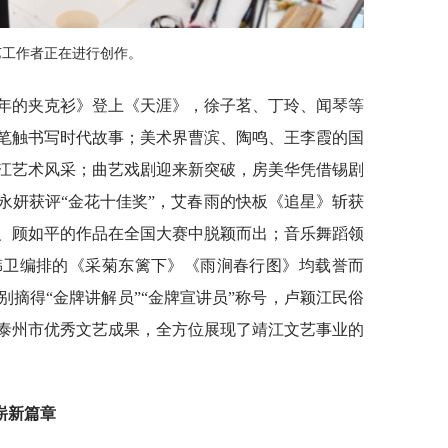
艺工作者正在进行创作。
1 年的夹克衫》登上《天涯》，徐子茗、丁玲、闻琴等
笔触书写时代故事；美术界曹滨、陶鸣、王李霞的国
江艺术风采；曲艺戏剧迎来新突破，房美华凭借锡剧
永妍获评“金花十佳奖”，艾春雨的快板《追星》斩获
、顾如平的作品在全国大赛中脱颖而出；音乐舞蹈领
韩卫编排的《采菊东篱下》《雨涧春行图》均载誉而
摘得“金牌讲解员”“金牌宣讲员”称号，卢颖江民俗
泰州市优秀文艺成果，全方位展现了靖江文艺事业的
崭新篇章