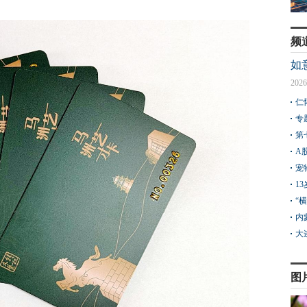
频
如
2026
仁
专
第
A
宠
1
“
内
大
图