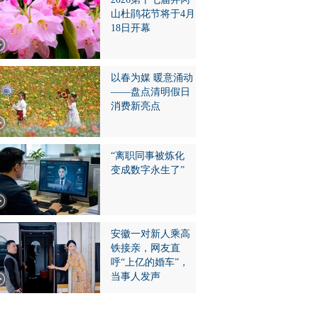
山杜鹃花节将于4月
18日开幕
以春为媒 暖意涌动
——盘点清明假日
消费新亮点
“离职同事被炼化
变成数字永生了”
安徽一对新人乘高
铁接亲，网友直
呼“上亿的婚车”，
当事人发声