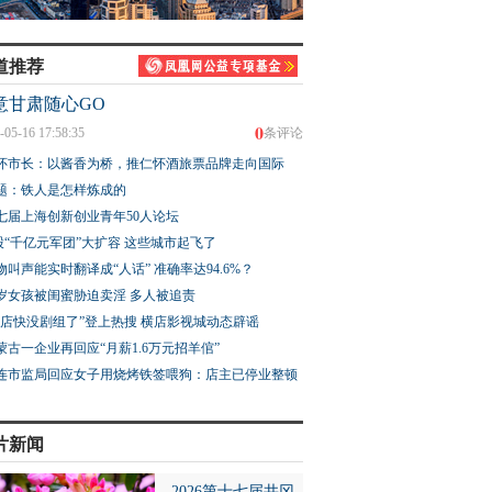
道推荐
意甘肃随心GO
0
-05-16 17:58:35
条评论
怀市长：以酱香为桥，推仁怀酒旅票品牌走向国际
题：铁人是怎样炼成的
七届上海创新创业青年50人论坛
股“千亿元军团”大扩容 这些城市起飞了
物叫声能实时翻译成“人话” 准确率达94.6%？
3岁女孩被闺蜜胁迫卖淫 多人被追责
横店快没剧组了”登上热搜 横店影视城动态辟谣
蒙古一企业再回应“月薪1.6万元招羊倌”
连市监局回应女子用烧烤铁签喂狗：店主已停业整顿
片新闻
2026第十七届井冈