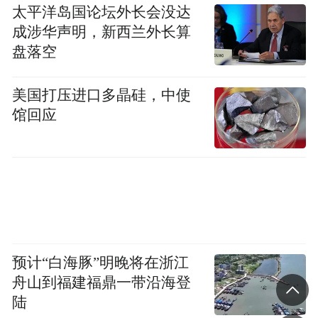
太平洋岛国论坛外长会没达
成涉华声明，新西兰外长算
盘落空
当天，在中国刺绣艺术馆，青春体验官们被
美国打压进口多晶硅，中使
馆回应
一幅幅精美的苏绣作品所震撼。参观之余，
学生们拿起针线体验刺绣技艺。“我对手工本
来就很有兴趣，之前通过苏州博物馆里的展
品、刺绣艺术馆的IP联名活动，就了解过苏
绣，每次都被苏绣的细腻和光泽深深吸引。”
苏州市第一中学高三毕业生朱姝慧说，她的
意向大学在南京，希望以后能把更多家乡的
预计“白海豚”明晚将在浙江
舟山到福建福鼎一带沿海登
文化带到大学。
陆