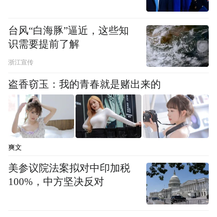
台风“白海豚”逼近，这些知
识需要提前了解
浙江宣传
盗香窃玉：我的青春就是赌出来的
作为苏绣的发源地之一，苏州高新区镇湖街
道是国家级非遗苏绣的主要发源地，目前共
爽文
有苏绣从业人员8400余名，拥有中国工艺美
美参议院法案拟对中印加税
术大师3人、苏绣国家级非遗代表性传承人2
100%，中方坚决反对
人，省级工艺美术大师（名人）18人，高级
职称绣娘超百人。