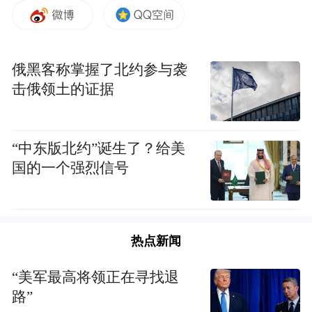
资源禀赋，将苏州博物馆西馆、苏州科技
馆、苏州狮山大剧院等多个市级文旅项目融
入开放性山水公园，实现文旅体科商融合发
俄黑客称掌握了北约参与袭
展，打造了苏州城市新名片。
击俄领土的证据
随后，体验官们前往太湖之滨的西京湾花
海，马鞭草、波斯菊在这里肆意绽放，交织
“中东版北约”诞生了？给美
成一片如梦似幻的彩色锦缎。青春体验官穿
国的一个强烈信号
梭其间，或驻足欣赏，或拍照留念，尽情享
受着自然风光带来的惬意时刻。
热点新闻
“美军最高将领正在寻找退
路”