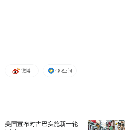
购政策，绝不压级压价，绝不打白条，让农
户卖放心粮、舒心粮。”扬子江现代粮食物流
有限公司仓储部副经理陆彬介绍，夏粮收购
是全年粮食收购工作的“重头戏”，自5月25号
开秤收购以来，公司安排专人负责咨询讲
解、接卸引导、秩序维护，主动提前和延长
收购时间，争分夺秒抢收粮食，做到随到随
收，确保售粮农户不压车、不过夜；同时推
出“满意苏粮”App网络平台开展预约收购，有
效提升了粮食收储能力,全面确保了“有仓收
粮”；公司的8组烘干设备每天也24小时开足
马力烘干潮粮。
美国宣布对古巴实施新一轮