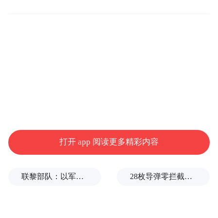
靖江市季市镇星光村的种粮大户袁美霞今年
种了600多亩小麦，当天上午，袁美霞趁着晴
天，赶忙将小麦送来扬子江现代粮食物流有
限公司的收购现场。“这边价格透明，公平公
正，只要卖完粮，钱款就能打到银行卡上，
我很放心。”袁美霞说，今年是她第5年在靖
江市承包种植粮食，每年的稻谷和小麦收获
后，她都会第一时间将其卖到扬子江现代粮
打开 app 阅读更多精彩内容
食物流收购现场。
联黎部队：以军单日向黎发射113枚炮弹
28枚导弹零拦截！基辅防空失灵，西方靠不住了
“这两天粮食收购已经到了尾声，最高峰我们
每天收购粮食5000~6000吨，针对农户种植
的粮食，我们敞开收购，坚决执行国家的收