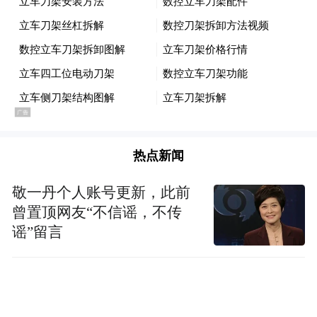
晒、清理和运输方面的实际困难，并提前进
行机械设备保养、计量器具检验和腾仓并
囤，为农民提供规范化、个性化、全流程的
售粮服务，确保本区域不出现卖粮难问题，
为夏粮收购营造良好氛围。
热点新闻
此外，靖江市积极举办夏粮化验理论知识等
岗前业务培训,严把粮食质量检验关,依质论
敬一丹个人账号更新，此前
价、优质优价,有效提高粮食收购人员专业素
曾置顶网友“不信谣，不传
养与实操水平，力争做到“人等粮”。
谣”留言
为保证农民“粮出手，钱到手”，靖江市落实
收购资金时力求做到“钱等粮”。期间，江苏