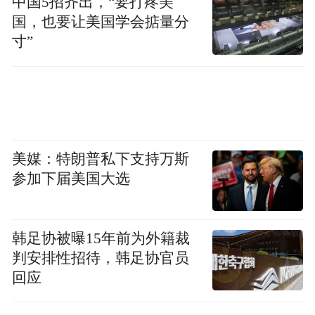
中国5招齐出，“要打疼美
国，也要让美国学会掂量分
寸”
夏粮整晒。
除扬子江现代粮食物流有限公司外，靖江市
其余4个收储库点也同步启动夏粮收购工作，
全市夏粮收购工作正有力有序开展。据统
美媒：特朗普私下支持万斯
参加下届美国大选
计，截至目前，靖江全市已累计收购夏粮小
麦59200吨。（陆环宇）
韩足协被曝15年前为外籍裁
“特别声明：以上作品内容(包括在内的视频、图片或音
判安排性招待，韩足协官员
频)为凤凰网旗下自媒体平台“大风号”用户上传并发
回应
布，本平台仅提供信息存储空间服务。
Notice: The content above (including the videos,
pictures and audios if any) is uploaded and posted