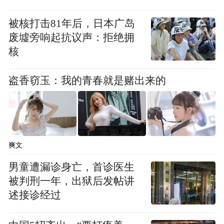
华靖资产公司积极帮扶江苏华穗粮食（集
团）有限公司与银行对接，筹措收粮资金，
被核打击81年后，日本广岛
确保粮食收购、仓储管理、粮食物流资金到
废墟旁响起抗议声：拒绝拥
核
位，做到专款专用，防止“非粮化”占用资
金。
盗香窃玉：我的青春就是赌出来的
爽文
男童遭漏诊身亡，首诊医生
被判刑一年，出狱后发帖讲
述接诊经过