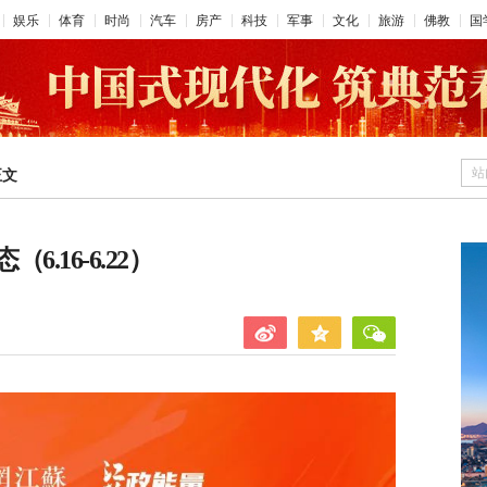
娱乐
体育
时尚
汽车
房产
科技
军事
文化
旅游
佛教
国
站
正文
.16-6.22）