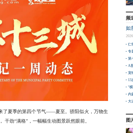
频
如
2026
仁
专
第
A
宠
1
“
内
大
来了夏季的第四个节气——夏至。骄阳似火，万物生
图
 干劲“满格”，一幅幅生动图景跃然眼前。