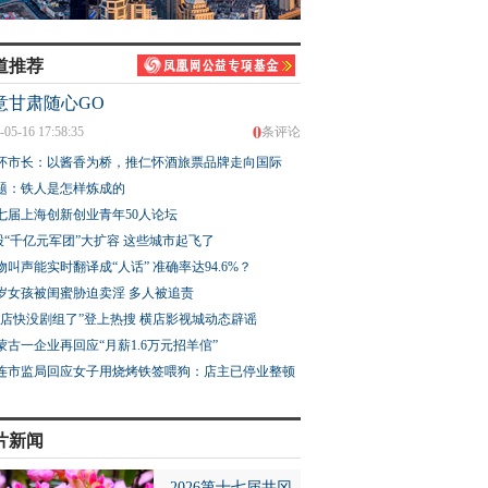
道推荐
意甘肃随心GO
0
-05-16 17:58:35
条评论
怀市长：以酱香为桥，推仁怀酒旅票品牌走向国际
题：铁人是怎样炼成的
七届上海创新创业青年50人论坛
股“千亿元军团”大扩容 这些城市起飞了
物叫声能实时翻译成“人话” 准确率达94.6%？
3岁女孩被闺蜜胁迫卖淫 多人被追责
横店快没剧组了”登上热搜 横店影视城动态辟谣
蒙古一企业再回应“月薪1.6万元招羊倌”
连市监局回应女子用烧烤铁签喂狗：店主已停业整顿
片新闻
2026第十七届井冈