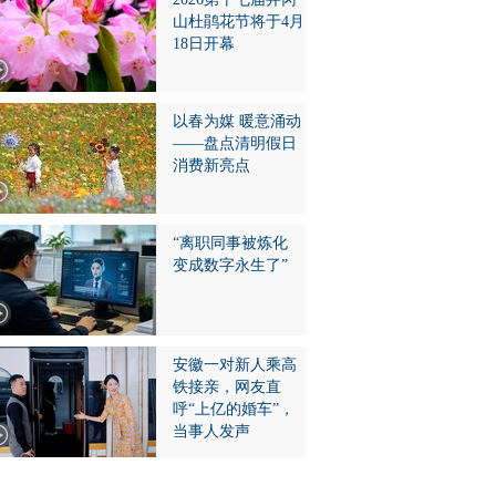
山杜鹃花节将于4月
18日开幕
以春为媒 暖意涌动
——盘点清明假日
消费新亮点
“离职同事被炼化
变成数字永生了”
安徽一对新人乘高
铁接亲，网友直
呼“上亿的婚车”，
当事人发声