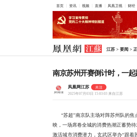
首页
资讯
视频
直播
凤凰卫视
财经
江苏
>
要闻
>
南京苏州开赛倒计时，一起
凤凰网江苏
2025年07月03日 15:03:03
来自江苏
“苏超”南京队主场对阵苏州队的
映，一场席卷全城的消费热潮正蓄势待
激活城市消费潜力，玄武区举办“跟着苏