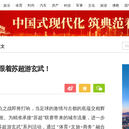
娱乐
体育
时尚
汽车
房产
科技
军事
文化
旅游
佛教
国
站
正文
跟着苏超游玄武！
焦点之战即将打响，当足球的激情与古都的底蕴交相辉
发。为精准承接“苏超”联赛带来的城市流量，进一步
超游玄武”系列活动，通过 “体育+文旅+商务” 融合