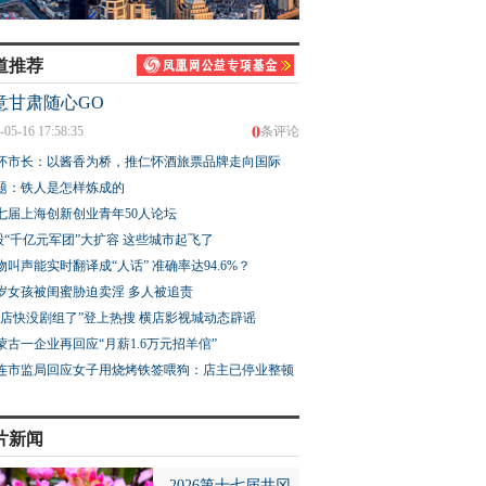
道推荐
意甘肃随心GO
0
-05-16 17:58:35
条评论
怀市长：以酱香为桥，推仁怀酒旅票品牌走向国际
题：铁人是怎样炼成的
七届上海创新创业青年50人论坛
股“千亿元军团”大扩容 这些城市起飞了
物叫声能实时翻译成“人话” 准确率达94.6%？
3岁女孩被闺蜜胁迫卖淫 多人被追责
横店快没剧组了”登上热搜 横店影视城动态辟谣
蒙古一企业再回应“月薪1.6万元招羊倌”
连市监局回应女子用烧烤铁签喂狗：店主已停业整顿
片新闻
2026第十七届井冈