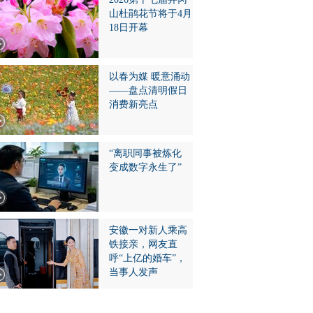
山杜鹃花节将于4月
18日开幕
以春为媒 暖意涌动
——盘点清明假日
消费新亮点
“离职同事被炼化
变成数字永生了”
安徽一对新人乘高
铁接亲，网友直
呼“上亿的婚车”，
当事人发声