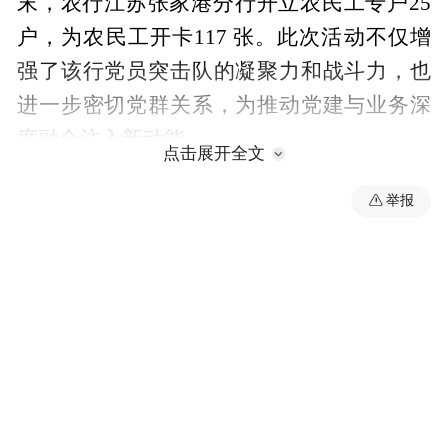
末，农行江苏张家港分行开立农民工专户25
户，为农民工开卡117 张。此次活动不仅增
强了该行党员突击队的凝聚力和战斗力，也
进一步密切党群关系，为推动党建与业务深
度融合注入新动能。
点击展开全文
下阶段，农行江苏张家港分行将积极开展金
举报
融知识进乡镇、进社区、进校园等系列活
动，将党建工作成果切实转化为服务群众的
生动实践，为张家港地区经济发展与民生改
善贡献金融力量。
“特别声明：以上作品内容(包括在内的视频、图片或音
频)为凤凰网旗下自媒体平台“大风号”用户上传并发
布，本平台仅提供信息存储空间服务。