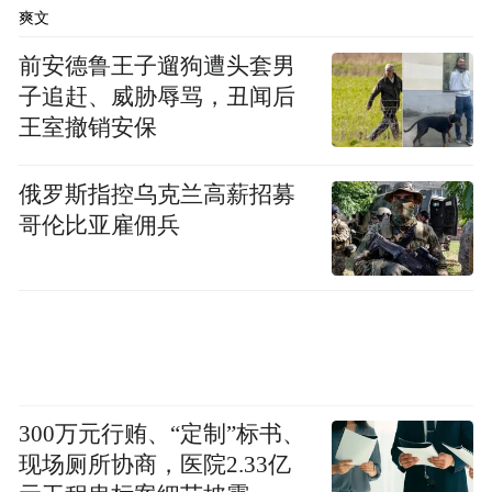
爽文
前安德鲁王子遛狗遭头套男
子追赶、威胁辱骂，丑闻后
王室撤销安保
俄罗斯指控乌克兰高薪招募
哥伦比亚雇佣兵
300万元行贿、“定制”标书、
现场厕所协商，医院2.33亿