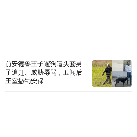
前安德鲁王子遛狗遭头套男
子追赶、威胁辱骂，丑闻后
王室撤销安保