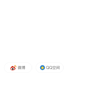
在如画校园筑梦 以奋进姿态前行
——南京交通中等专业学校校长 宋会军
亲爱的同学们：
初秋的微风拂过正心湖畔的垂柳，和煦的晨
光洒在匠心园的繁花。在这个充满希望的日
子里，我们怀着激动与期盼，迎来了崭新的