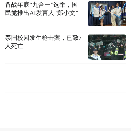
学期。在此，我谨代表学校全体教职工，向
备战年底“九合一”选举，国
满载收获与憧憬返校的同学们致以最热烈的
民党推出AI发言人“郑小文”
欢迎！向怀揣梦想、新加入南京交通中等专
业学校（南京交通技师学院）大家庭的新同
泰国校园发生枪击案，已致7
学们表示最诚挚的祝贺！
人死亡
回首过去的一学年，在全体师生的共同努力
下，学校取得了令人振奋的成绩。在今年职
教高考中，我校学子再创佳绩，超过1000名
同学凭借扎实的知识和出色的发挥，成功升
入本专科院校，开启了学业生涯的新篇章。
这份成绩单的背后，是同学们日复一日的刻
苦努力，是老师们始终如一的辛勤付出，更
是“向上向善、做学合一”学风的生动体现