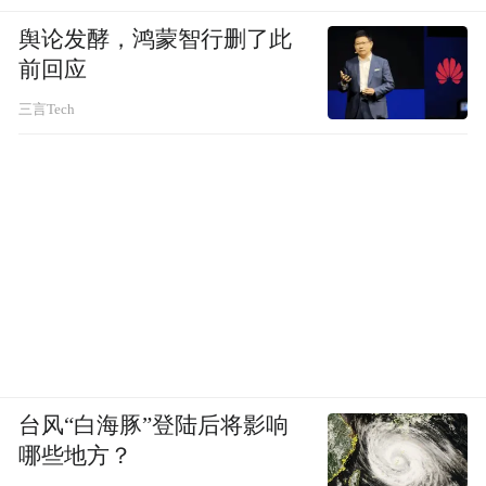
具备扎实本领、能担重任的技术人才，为未
舆论发酵，鸿蒙智行删了此
来职业发展筑牢“底气”。
前回应
以奋进立德，修身正己传美德
三言Tech
奋进不仅体现在学业争先，更见于品德修养
的不断提升。希望同学们从身边小事做起，
于细微处践行正直、诚信、谦逊、友善的美
德：在他人需要时主动伸出援手，面对不文
明现象勇于发声，在日常生活中珍惜资源、
孝敬父母。以奋进为帆，以品德为舵，努力
成长为德才兼备、内外兼修的新时代青年。
台风“白海豚”登陆后将影响
同学们，这片美丽的校园，曾见证无数学长
哪些地方？