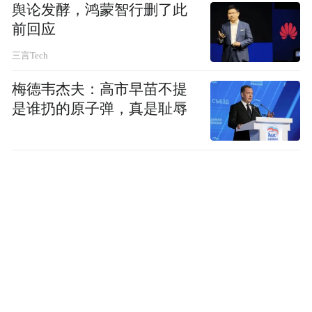
舆论发酵，鸿蒙智行删了此
立远大抱负。无论大家攻读新能源汽车运用
前回应
与维修、无人机应用技术，或是其他专业，
三言Tech
都应以“成为行业骨干”为志、以“助力国家发
梅德韦杰夫：高市早苗不提
展”为任，脚踏实地、勇毅前行，让青春在为
是谁扔的原子弹，真是耻辱
实现梦想的拼搏中绽放更耀眼的光芒。
以奋进立身，勤学苦练强本领
学习是现阶段的首要任务。希望大家珍惜在
校时光，在这优美的环境中心无旁骛、刻苦
钻研。课堂上积极思考、深入领悟，实训中
不怕困难、精益求精。以“只争朝夕”的紧迫
感夯实专业基础、锤炼实践能力，努力成为