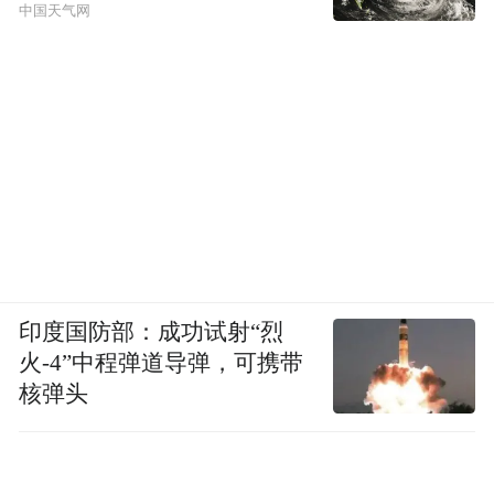
学姐的奋斗足迹；如今，你们站在新的起
中国天气网
点，即将书写属于自己的青春篇章。新学期
的画卷已然展开，新征程的号角正在吹响。
愿大家在这梦想与美景交织的校园中，以奋
进为帆、以实干为桨，把理想付诸行动，将
挑战化为机遇，在追梦路上勇往直前，于成
长途中收获满满！
“特别声明：以上作品内容(包括在内的视频、图片或音
频)为凤凰网旗下自媒体平台“大风号”用户上传并发
印度国防部：成功试射“烈
布，本平台仅提供信息存储空间服务。
火-4”中程弹道导弹，可携带
Notice: The content above (including the videos,
核弹头
pictures and audios if any) is uploaded and posted
by the user of Dafeng Hao, which is a social media
platform and merely provides information storage
space services.”