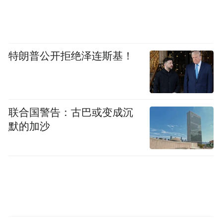
同学们，你们正身处一个日新月异、机遇涌
动的时代。人工智能赋能交通发展，新能源
重塑汽车产业，大数据优化出行服务、低空
特朗普公开拒绝泽连斯基！
经济改变我们的生活……这些行业变革既为
交通类专业学子提供了广阔舞台，也对大家
的能力素质提出了更高要求。面对时代的浪
联合国警告：古巴或变成沉
潮，唯有持续学习新知识、掌握新技能，方
默的加沙
能在未来的竞争中把握主动、赢得未来。新
学期伊始，我想向同学们提出三点希望：
以奋进立心，锚定理想勇担当
理想是人生的灯塔，志向是前行的动力。希
望同学们将个人追求融入国家发展大局，树