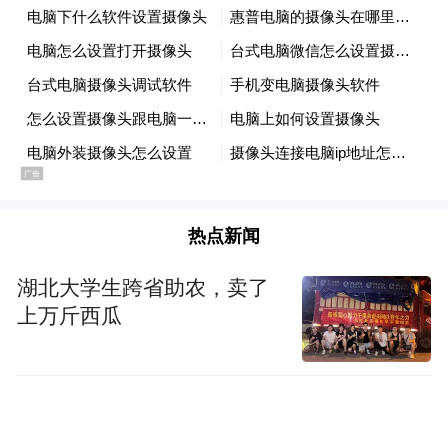
——它告诉我们：唯有奋进，才能收获；唯
有实干，才能圆梦。
学校始终坚持以立德树人为根本任务，秉承
“明德唯真、厚技笃行”的校训，弘扬“向上向
善、做学合一”的优良学风，逐步构建起特色
鲜明的“七崇一正”校园文化育人体系。在这
热点新闻
片浓厚的文化土壤中，同学们积极参与各类
活动，不断实现自我提升。在“技能提升月”
湖北大学生跨省助农，卖了
上万斤西瓜
中，你们于实训室里攻坚克难，以精湛技艺
展现专业风采；在“文化艺术月”里，你们于
笔墨歌舞中涵养心灵，实现技能成长与精神
塑造的同频共振；在“阳光体育月”中，你们