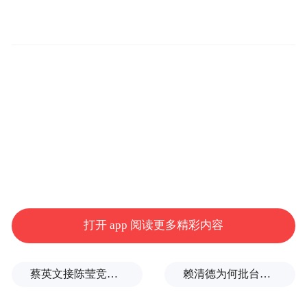
打开 app 阅读更多精彩内容
蔡英文接陈莹竞选总部主委？郭正亮爆玄机：她的谋划是陈其迈
赖清德为何批台中？岛内媒体人曝蔡英文让他压力大