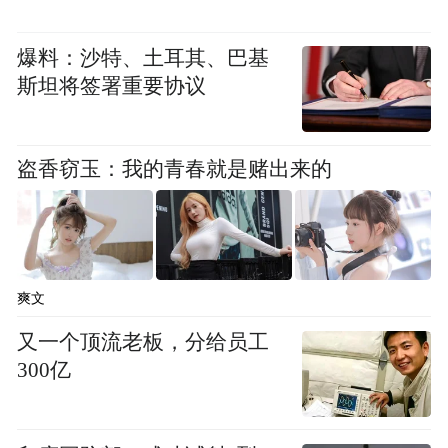
于赛场上挥洒汗水，以拼搏姿态挑战自我。
此外，学校倾力打造的40余个特色社团，涵
爆料：沙特、土耳其、巴基
盖科技、艺术、体育、公益等多个领域，为
斯坦将签署重要协议
同学们的个性化发展和兴趣培育提供了广阔
平台，让每一位同学都能在美丽的校园中绽
盗香窃玉：我的青春就是赌出来的
放独特光彩。
为更好地服务同学们成长成才，今年5月，学
校重点建设的“一站式”学生社区服务中心正
式启用。中心以“党建领航，贴心服务，赋能
爽文
成长”为宗旨，坐落于校园核心区域，与周边
又一个顶流老板，分给员工
景观交相辉映。目前已建成服务大厅、党团
300亿
活动室等功能区，可集中为大家提供学籍办
理、政策咨询、服务预约、诉求反映、失物