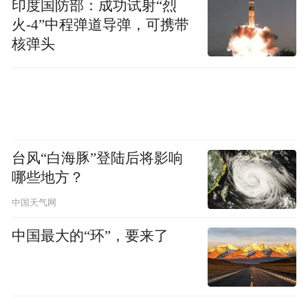
印度国防部：成功试射“烈
招领等11项日常服务，精准对接同学们的成
火-4”中程弹道导弹，可携带
长需求。未来，学校还将持续完善服务功
核弹头
能，让这个“贴心港湾”真正成为大家奋进路
上的坚实后盾，助力每一个梦想扬帆远航。
我们的校园，不仅是传授知识的殿堂，更是
滋养心灵的乐园。近年来，学校持续推动校
台风“白海豚”登陆后将影响
园环境改造与提升，先后完成教学楼翻新、
哪些地方？
实训楼扩建、校园绿化升级等工程。如今的
中国天气网
校园四季有景、处处如画，不仅为大家提供
中国最大的“环”，要来了
了更舒适的学习生活空间，更在潜移默化中
陶冶情操、涵养品格，助力同学们形成积极
向上的人生态度。