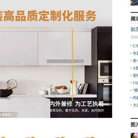
频
如
2026
仁
专
第
A
宠
1
“
内
大
图