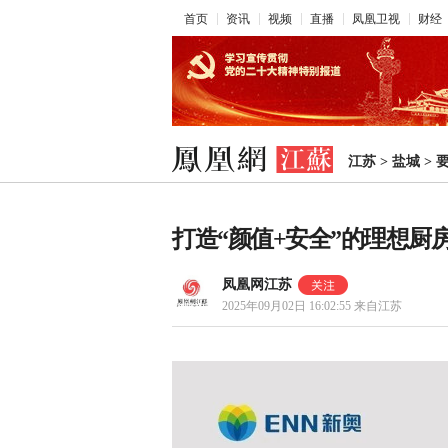
首页
资讯
视频
直播
凤凰卫视
财经
江苏
>
盐城
>
打造“颜值+安全”的理想厨
凤凰网江苏
2025年09月02日 16:02:55
来自江苏