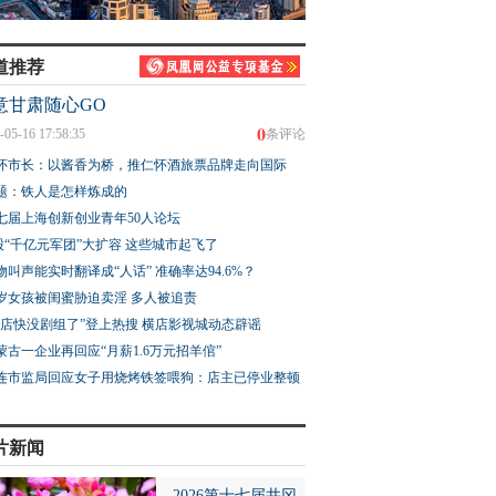
道推荐
意甘肃随心GO
0
-05-16 17:58:35
条评论
怀市长：以酱香为桥，推仁怀酒旅票品牌走向国际
题：铁人是怎样炼成的
七届上海创新创业青年50人论坛
股“千亿元军团”大扩容 这些城市起飞了
物叫声能实时翻译成“人话” 准确率达94.6%？
3岁女孩被闺蜜胁迫卖淫 多人被追责
横店快没剧组了”登上热搜 横店影视城动态辟谣
蒙古一企业再回应“月薪1.6万元招羊倌”
连市监局回应女子用烧烤铁签喂狗：店主已停业整顿
片新闻
2026第十七届井冈