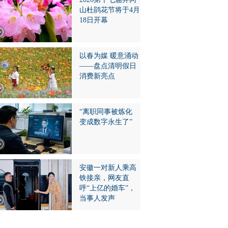
山杜鹃花节将于4月
18日开幕
以春为媒 暖意涌动
——盘点清明假日
消费新亮点
“离职同事被炼化
变成数字永生了”
安徽一对新人乘高
铁接亲，网友直
呼“上亿的婚车”，
当事人发声