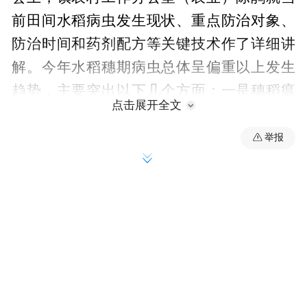
前田间水稻病虫发生现状、重点防治对象、
防治时间和药剂配方等关键技术作了详细讲
解。今年水稻穗期病虫总体呈偏重以上发生
趋势，主要突出以下几个方面：一是穗稻瘟
点击展开全文
病、稻曲病流行风险高，当前种植的部分水
稻品种抗性较弱，且生育进程差异大，若遇
举报
阴雨天气，暴发风险极高；二是稻纵卷叶螟
迁入时间长，地区、田块间虫量分布不均
衡；三是水稻纹枯病中等发生，早播早发田
块发病偏重；四是螟虫偏轻发生，首次防治
适期在8月23至25日，第二次防治在破口期
（大面积掌握在8月30日至9月2日），需坚持
早破口早用药，主攻穗稻瘟病、纹枯病、螟