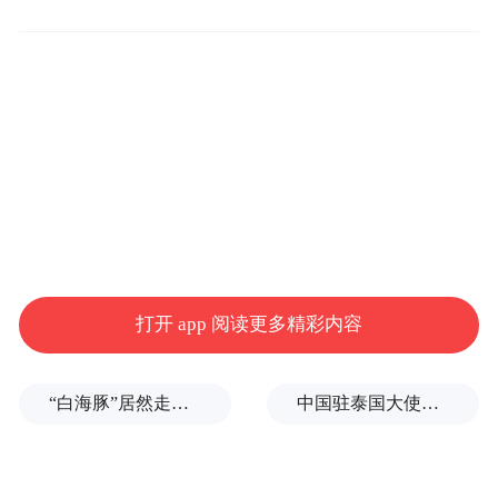
虫和稻飞虱。
副镇长胡小东强调：思想要重视。全镇要站
在粮食安全战略高度，认清水稻穗期是产量
形成关键期、病虫害集中为害的严峻形势，
摒弃麻痹侥幸心理，将穗期病虫防治作为农
业农村工作头等大事；坚持分类指导。采取
主动出击，做到病虫同治、压前控后、科学
用药，保障水稻生长安全。农业中心要加密
打开 app 阅读更多精彩内容
调查、扩大监测、精准预警，推广绿色防控
技术，兼顾水稻病虫防治和秋蚕蚕作安全；
“白海豚”居然走出了古怪路径
中国驻泰国大使馆发布关于中国公民来泰国参加文体活动的提醒
发展专业化统防组织。推行“五统一”模式，
农技人员要深入一线包村联户开展指导，借