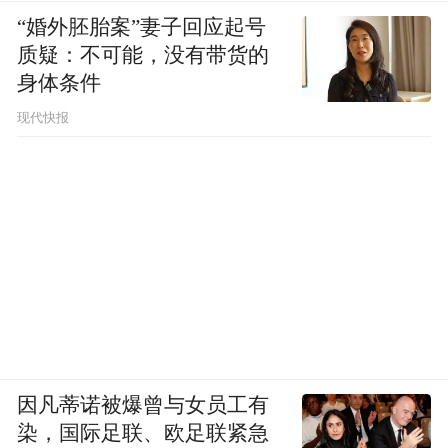
的宣传态势，为全镇实现“虫口夺粮、以秋补
“婚外胚胎案”妻子回应起号
夏”、促全年粮食生产优质高产目标奠定基
质疑：不可能，没有带货的
身体条件
础。会后，工作人员为200亩连片规模生产的
水稻种植户集中发放了“水稻重大病虫防控补
现代快报
助药剂”，为防治工作提供了有力支持。
因凡蒂诺被爆曾与女员工有
染，国际足联、欧足联紧急