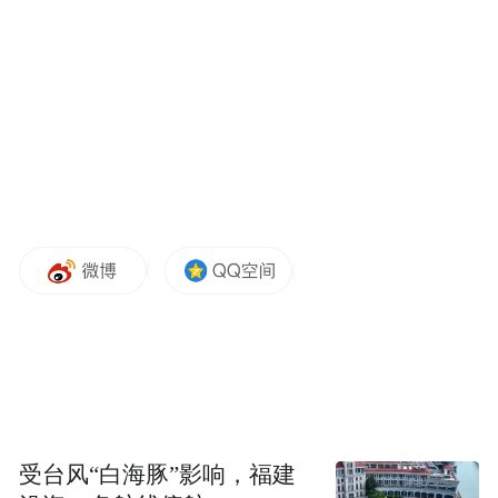
多元渠道传播技术，按规定配方科学用药，
切实守护农产品质量安全；加大宣传力度。
各村（居）协管员要积极配合，加大穗期病
虫防治宣传力度，让水稻穗期病虫防治的必
要性深入人心；保障物资供应。各农资经营
网点需严格按配方组织药剂，保障生产需
求。防治中务必统筹兼顾、科学安全用药，
筑牢水稻穗期病虫危害“防护墙”，守好秋蚕
蚕作“安全线”。
受台风“白海豚”影响，福建