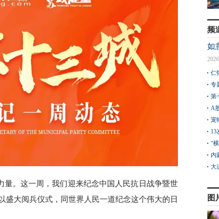
频
如
2026
仁
专
第
A
宠
1
“
内
大
力量。这一周，我们迎来纪念中国人民抗日战争暨世
图
国以盛大阅兵仪式，同世界人民一道纪念这个伟大的日