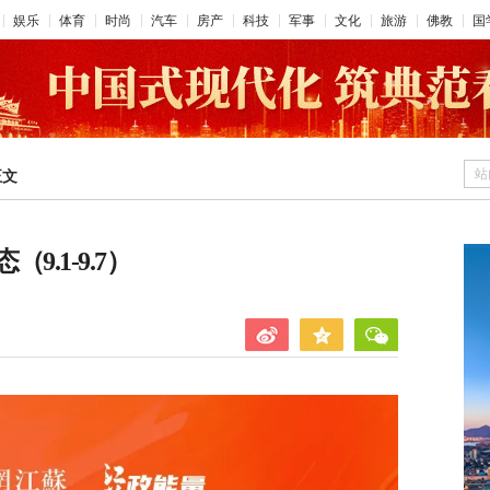
娱乐
体育
时尚
汽车
房产
科技
军事
文化
旅游
佛教
国
站
正文
.1-9.7）