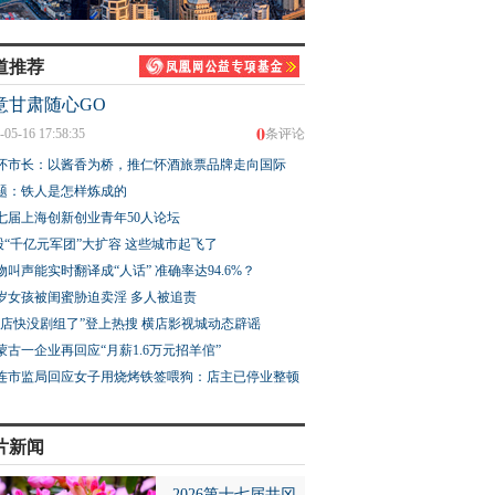
道推荐
意甘肃随心GO
0
-05-16 17:58:35
条评论
怀市长：以酱香为桥，推仁怀酒旅票品牌走向国际
题：铁人是怎样炼成的
七届上海创新创业青年50人论坛
股“千亿元军团”大扩容 这些城市起飞了
物叫声能实时翻译成“人话” 准确率达94.6%？
3岁女孩被闺蜜胁迫卖淫 多人被追责
横店快没剧组了”登上热搜 横店影视城动态辟谣
蒙古一企业再回应“月薪1.6万元招羊倌”
连市监局回应女子用烧烤铁签喂狗：店主已停业整顿
片新闻
2026第十七届井冈