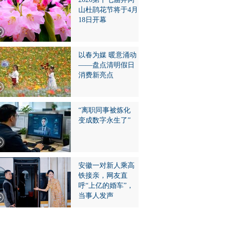
山杜鹃花节将于4月
18日开幕
以春为媒 暖意涌动
——盘点清明假日
消费新亮点
“离职同事被炼化
变成数字永生了”
安徽一对新人乘高
铁接亲，网友直
呼“上亿的婚车”，
当事人发声