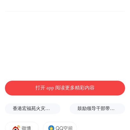
space services.”
打开 app 阅读更多精彩内容
香港宏福苑火灾跨部门调查最终报告：大火或由烟头引起
鼓励领导干部带头休假之后又撤回文件，到底什么意思嘛？