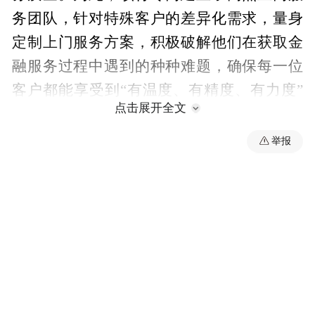
务团队，针对特殊客户的差异化需求，量身
定制上门服务方案，积极破解他们在获取金
融服务过程中遇到的种种难题，确保每一位
客户都能享受到“有温度、有精度、有力度”
点击展开全文
的优质服务。通过这些细致入微的举措，农
行江苏张家港分行赢得了广大客户的信赖和
举报
好评。
“特别声明：以上作品内容(包括在内的视频、图片或音
频)为凤凰网旗下自媒体平台“大风号”用户上传并发
布，本平台仅提供信息存储空间服务。
Notice: The content above (including the videos,
pictures and audios if any) is uploaded and posted
by the user of Dafeng Hao, which is a social media
platform and merely provides information storage