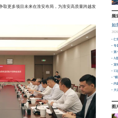
争取更多项目未来在淮安布局，为淮安高质量跨越发
频
如
2026
仁
专
第
A
宠
1
“
内
大
图