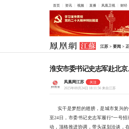
首页
资讯
视频
直播
凤凰卫视
财经
江苏
>
要闻
>
淮安市委书记史志军赴北京
凤凰网江苏
2025年09月24日 18:11:56
来自江苏
实干是梦想的翅膀，是城市复兴的钥
至24日，市委书记史志军履行“一号
动，顶格推进协调，带头谋划洽谈，在