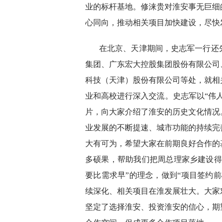
业的标杆基地。修涞贵对淮安事无巨细
心同向，推动相关项目加快建设，尽快
在北京、天津期间，史志军一行还
集团、广东宏大控股集团股份有限公司
科技（天津）股份有限公司等处，就相
业和高校进行深入交流。史志军以“伟
片，向大家介绍了淮安的历史文化情况
业发展的不断提速、城市功能的持续完
大有可为，希望大家在前期良好合作的
多硕果，帮助我们把周总理家乡建设得
要比需求早”的理念，做到“项目签约
续深化、相关项目在淮发展壮大。大家
坚定了选择淮安、投资淮安的信心，期