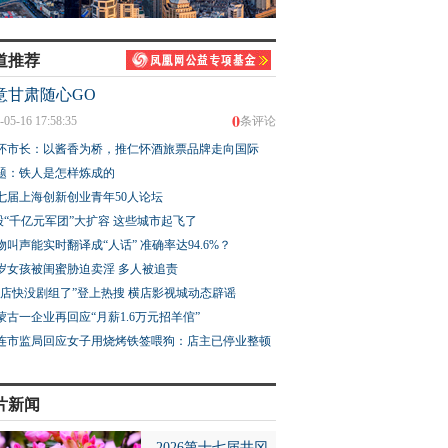
道推荐
意甘肃随心GO
0
-05-16 17:58:35
条评论
怀市长：以酱香为桥，推仁怀酒旅票品牌走向国际
题：铁人是怎样炼成的
七届上海创新创业青年50人论坛
股“千亿元军团”大扩容 这些城市起飞了
物叫声能实时翻译成“人话” 准确率达94.6%？
3岁女孩被闺蜜胁迫卖淫 多人被追责
横店快没剧组了”登上热搜 横店影视城动态辟谣
蒙古一企业再回应“月薪1.6万元招羊倌”
连市监局回应女子用烧烤铁签喂狗：店主已停业整顿
片新闻
2026第十七届井冈