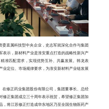
资委直属科技型中央企业，史志军就深化合作与集团
军表示，新材料产业是淮安重点打造的战略性新兴产
，精准匹配需求，实现优势互补、共赢发展。韩龙表
产业定位、市场规律要求，为淮安新材料产业链发展
。在修正药业集团股份有限公司，集团董事长、总经
对修正集团成立三十周年表示祝贺，希望修正集团加
品，将江苏修正打造成华东地区乃至全国生物医药产