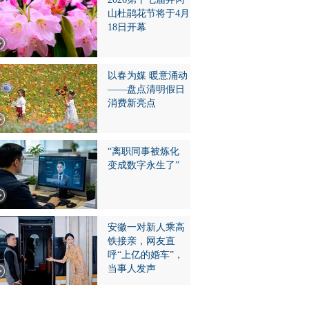
山杜鹃花节将于4月
18日开幕
以春为媒 暖意涌动
——盘点清明假日
消费新亮点
“离职同事被炼化
变成数字永生了”
安徽一对新人乘高
铁接亲，网友直
呼“上亿的婚车”，
当事人发声