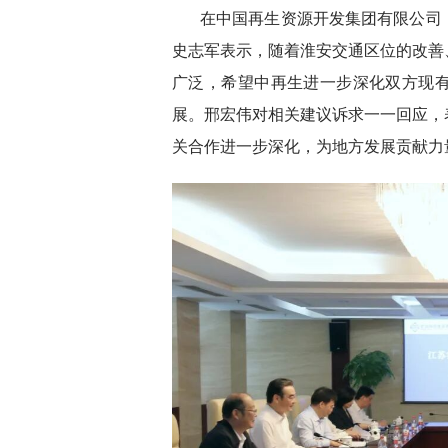
在中国再生资源开发集团有限公司
史志军表示，随着淮安交通区位的改善
广泛，希望中再生进一步深化双方现
展。邢宏伟对相关建议诉求一一回应，
关合作进一步深化，为地方发展贡献力