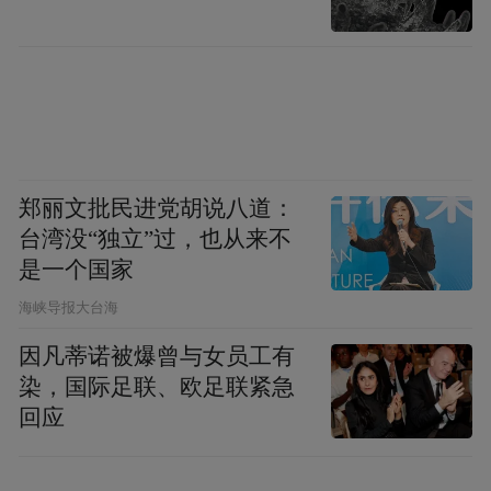
▲ 效果图
项目将锚定“培育新兴产业，发展新质生产
力”的目标，重点布局新材料、数字经济、低
碳新能源等领域，推动现有产业实现升级。
郑丽文批民进党胡说八道：
同时，依托“园区+社区”双核驱动模式，将积
台湾没“独立”过，也从来不
是一个国家
极引入区域首店，着力打造“街区型次世代品
​海峡导报大台海
质生活中心”，填补三公里范围内多样化生活
方式的空白，实现低效工业用地的活力提
因凡蒂诺被爆曾与女员工有
升。
染，国际足联、欧足联紧急
回应