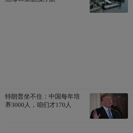
项目在充分保护利用周处读书台、光宅寺的
基础上，以魏晋、南北朝为历史背景，以张
昭、周处、梁武帝等历史人物为核心，与周
边赤石矶、雨花门等历史资源相呼应，植入
文化旅游配套，呈现“六朝烟水文萃、山水人
文祖望、门东休闲之地、城南古迹再现”的规
划理念。建成后，将以游览路线进行多维串
联，一处与“老门东”及 “夫子庙”区域形成互
特朗普坐不住：中国每年培
动关系的文旅IP，创造具有丰富文化内涵的
养3000人，咱们才170人
观赏体验。