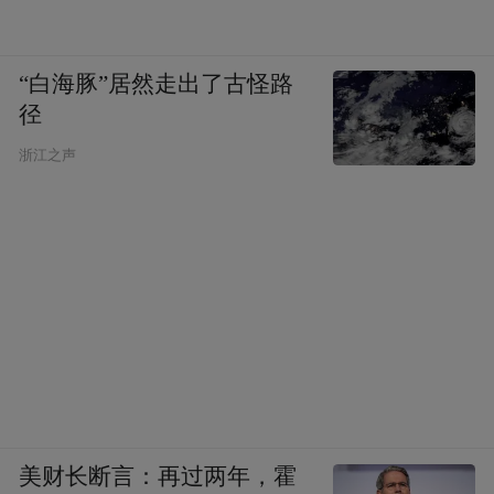
周处读书台“山水人文苑”是我市第三批城市
“白海豚”居然走出了古怪路
更新试点项目，地处南京老城东南隅，东、
径
南两侧与明城墙近邻，项目总用地面积约1.9
公顷，含有光宅寺、周处读书台两处市级文
浙江之声
物保护单位。目前新建建筑已基本完成主体
施工，正在开展园林景观施工，计划今年完
成建设。
美财长断言：再过两年，霍