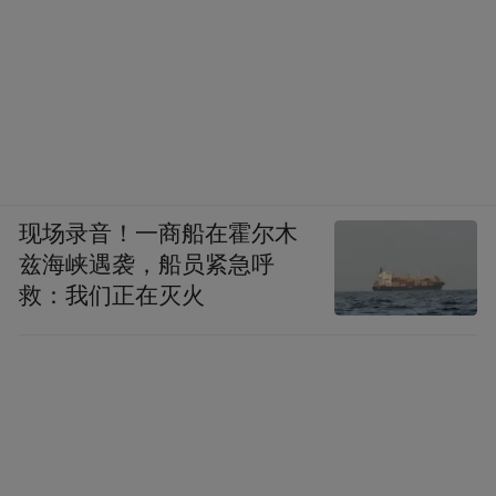
现场录音！一商船在霍尔木
兹海峡遇袭，船员紧急呼
救：我们正在灭火
依托南京深厚的历史文化底蕴，街区以明城
墙、凤凰台、愚园等历史文脉为根基，围绕
中华门轴线构建“老门东—老门西”文化双核