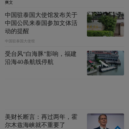
爽文
中国驻泰国大使馆发布关于
中国公民来泰国参加文体活
动的提醒
中国驻泰国大使馆
受台风“白海豚”影响，福建
沿海40条航线停航
“我们按照‘两片三类’的改造思路，对项目进
美财长断言：再过两年，霍
行全方位、深层次的更新改造、激发老厂区
尔木兹海峡就不重要了