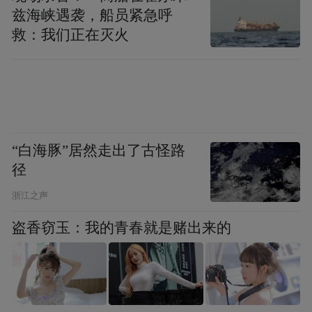
网络。在实施工程中，项目将最大化保留工
兹海峡遇袭，船员紧急呼
救：我们正在灭火
业桁架、红砖外墙等工业遗存肌理，结合绿
化现状，打造城市森林式的办公研发集群及
配套服务设施。
“白海豚”居然走出了古怪路
径
浙江之声
盗香窃玉：我的青春就是赌出来的