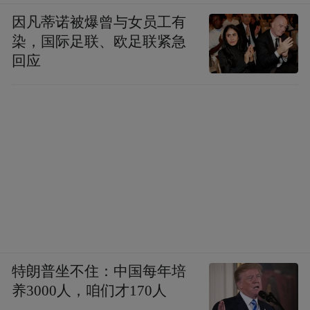
因凡蒂诺被爆曾与女员工有
▲ 效果图
染，国际足联、欧足联紧急
回应
这些被列入城市机会清单的项目不仅展示了
南京的更新成果，更为投资者、企业和市民
揭示了未来城市发展的无限可能。我市将加
强城市更新项目与企业之间的合作，共同推
动存量资产的盘活和利用，吸引更多优质资
源的关注与投入，以多元主体的智慧与力
量，实现项目的顺利推进与高效运营，绘就
城市发展的美好蓝图。
特朗普坐不住：中国每年培
“特别声明：以上作品内容(包括在内的视频、图片或音
养3000人，咱们才170人
频)为凤凰网旗下自媒体平台“大风号”用户上传并发