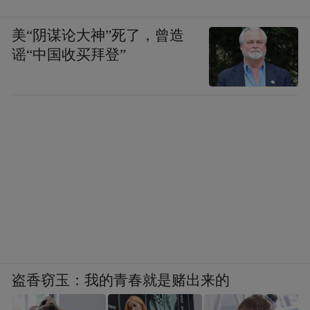
门西数字生活街区
美“阴谋论大神”死了，曾造
门西数字生活街区位于秦淮区双塘街道门西
谣“中国收买拜登”
片区，东至愚园、西至“悦动·新门西”产业
园，建筑面积约16.7万平方米。项目定位“物
联网+”“科技+”数字生活街区，以认知物联与
科技创新为主导产业，通过城市更新放大“悦
动新门西”对老城的活力带动作用。
盗香窃玉：我的青春就是赌出来的