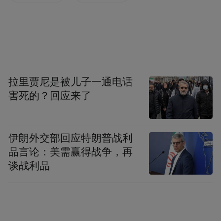
“两片三类” 激发片区活力
南京玻璃纤维研究设计院
拉里贾尼是被儿子一通电话
害死的？回应来了
南京玻纤院位于雨花西路、雨花南路交会
处，紧邻安德门地铁站，占地面积约9.5万平
伊朗外交部回应特朗普战利
方米，包含约112栋建筑。项目将通过系统性
品言论：美需赢得战争，再
更新，打造集新材料研发、数字文创、绿色
谈战利品
低碳产业与配套商业于一体的创新型产商融
合园区，为南京主城存量工业空间提质增效
助力。