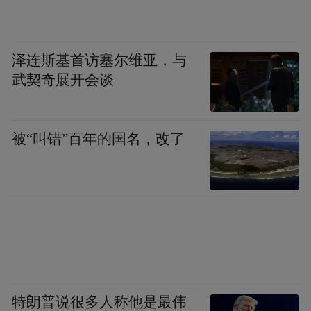
拾锦里片区、海安文峰大世界、如东主城商
业集聚区餐饮消费均呈倍数增长。
泽连斯基首访塞尔维亚，与
武契奇展开会谈
被“叫错”百年的国名，改了
汽车焕新消费火热
国庆期间，我市举办2025南通“十一”汽车博
特朗普说很多人称他是最伟