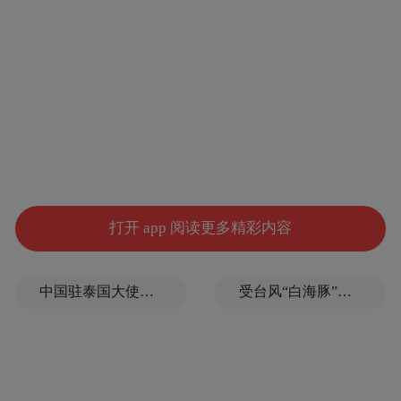
打开 app 阅读更多精彩内容
中国驻泰国大使馆发布关于中国公民来泰国参加文体活动的提醒
受台风“白海豚”影响，福建沿海40条航线停航