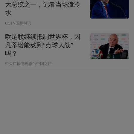
览会、“爱生活・启新程——2025海安国庆车
大总统之一，记者当场泼冷
水
展”、海门“金秋惠购·国庆车展”等各类车展，
CCTV国际时讯
数千款新车参展，宣传汽车焕新、“加油江
苏”抽奖等促消费政策，提升消费者购车体
欧足联继续抵制世界杯，因
验。
凡蒂诺能熬到“点球大战”
吗？
截至10月1日，全市申请汽车焕新补贴763
中央广播电视总台中国之声
辆，申请补贴额度211.7万元，促进汽车销售
1.33亿元。