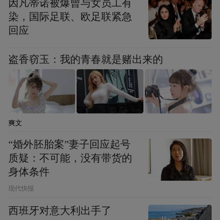
因凡蒂诺被爆曾与女员工有
根据线下商圈支付端消费监测情况显示，如
染，国际足联、欧足联紧急
皋文峰大世界片区、海安文峰大世界片区、
回应
海门叠石桥商业集聚区、海安星湖001广场等
盗香窃玉：我的青春就是赌出来的
商业集聚区销售额均呈倍数增长。
爽文
“婚外胚胎案”妻子回应起号
质疑：不可能，没有带货的
身体条件
现代快报
西班牙对意大利出手了