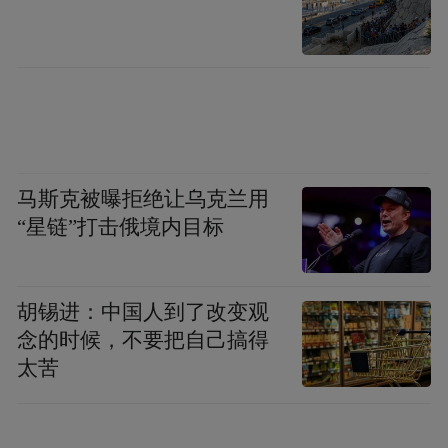
餐饮住宿红红火火
10月1日，市区滨江酒店、文峰饭店等7家重
点住宿、餐饮监测单位实现营业额约128.43
万元，同比增长10.3%。其中，餐饮营业额
102.42万元，同比增长11.7%；住宿营业额
26.01万元，同比增长5.3%。
马斯克被曝拒绝让乌克兰用
“星链”打击俄境内目标
根据线下支付端消费监测情况显示，南通开
发区商业集聚区餐饮消费额达到333万元，崇
胡锡进：中国人到了改变观
川北大街商圈、崇川南通CBD商圈、海门主
念的时候，不要把自己搞得
城商业集聚区、启东主城商业集聚区、如东
太苦
主城商业集聚区、崇川南大街商圈餐饮消费
均超百万元，海安万达广场、如皋大润发—