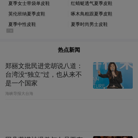
热点新闻
特色商圈人气十足
郑丽文批民进党胡说八道：
台湾没“独立”过，也从来不
是一个国家
市区文峰大世界、大润发、南通八佰伴、圆
融广场、麦德龙、大有境、万象城、苏宁电
​海峡导报大台海
器等19家重点零售企业人流量约45.3万人
次，同比增长6.9%，销售额约8434万元，同
比增长4.3%。