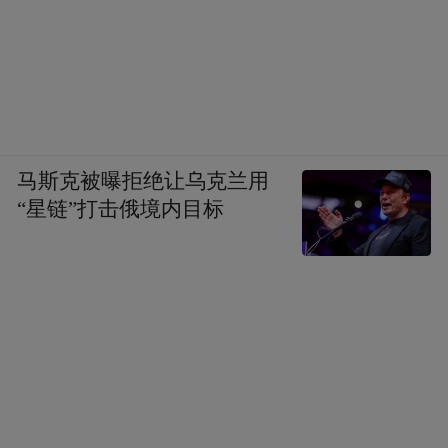
马斯克被曝拒绝让乌克兰用
“星链”打击俄境内目标