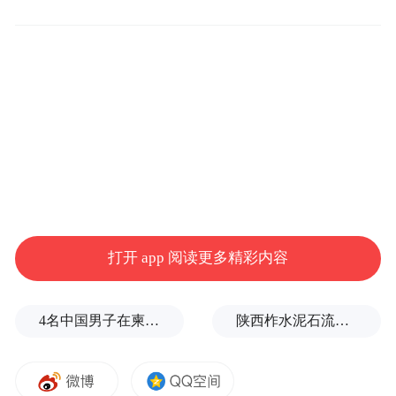
千强镇是镇域经济发展的佼佼者，为其他镇
域发展提供了示范引领。报告显示，千强镇
拥有规上工业企业92635家，占全国的
18.78%；镇均一般公共预算收入达到6.29亿
元，是国家工业经济体系的重要支撑与增长
极。
扬州上榜各镇名单
打开 app 阅读更多精彩内容
第83位 江都区仙女镇
4名中国男子在柬埔寨杀人抛尸，被判无期
陕西柞水泥石流已致2人死亡，仍有1人失联
第175位 江都区大桥镇