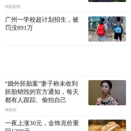
锦观新闻
广州一学校超计划招生，被
罚没891万
“婚外胚胎案”妻子称未收到
来源：扬州发布
胚胎销毁的官方通知，每天
都有人跟踪、偷拍自己
“特别声明：以上作品内容(包括在内的视频、图片或音
潮新闻
频)为凤凰网旗下自媒体平台“大风号”用户上传并发
布，本平台仅提供信息存储空间服务。
一夜上涨30元，金饰克价重
Notice: The content above (including the videos,