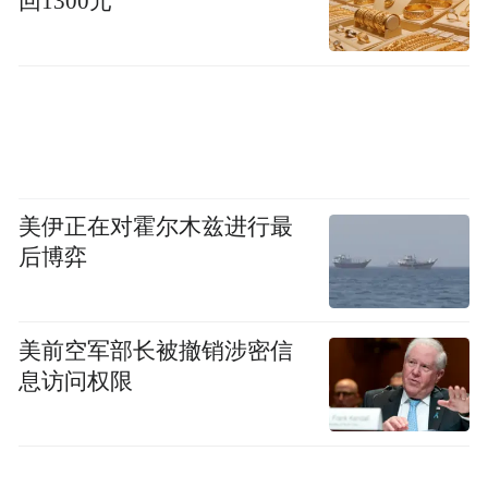
回1300元
pictures and audios if any) is uploaded and posted
by the user of Dafeng Hao, which is a social media
platform and merely provides information storage
space services.”
美伊正在对霍尔木兹进行最
后博弈
美前空军部长被撤销涉密信
息访问权限