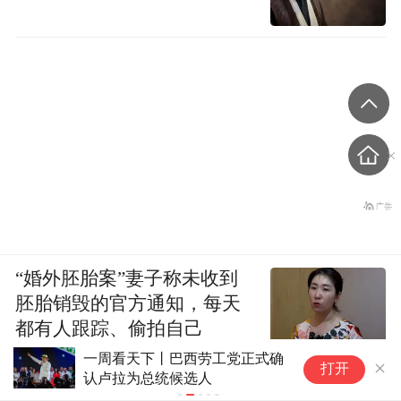
“婚外胚胎案”妻子称未收到
胚胎销毁的官方通知，每天
都有人跟踪、偷拍自己
一周看天下丨巴西劳工党正式确
华
潮新闻
打开
认卢拉为总统候选人
粉