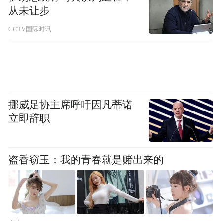
从未让步
第770位 仪征市陈集镇
CCTV国际时讯
第839位 江都区樊川镇
第840位 仪征市大仪镇
第863位 高邮市汤庄镇
挪威足协主席呼吁因凡蒂诺
立即辞职
完整榜单如下
↓↓↓
盗香窃玉：我的青春就是赌出来的
2025年全国综合实力千强镇名单