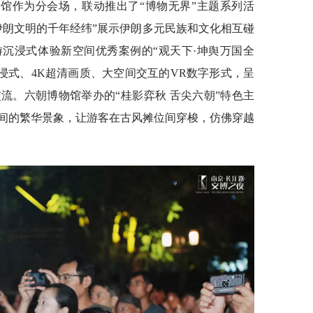
馆作为分会场，联动推出了“博物无界”主题系列活
伊朗文明的千年经纬”展示伊朗多元民族和文化相互碰
游沉浸式体验新空间优秀案例的“观天下·坤舆万国全
景沉浸式、4K超清画质、大空间交互的VR数字形式，呈
流。六朝博物馆举办的“桂影弈秋 舌尖六朝”特色主
间的繁华景象，让游客在古风摊位间穿梭，仿佛穿越