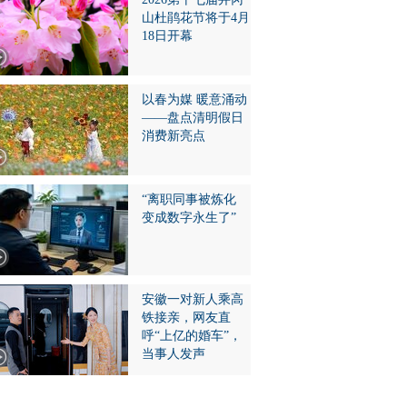
山杜鹃花节将于4月
18日开幕
以春为媒 暖意涌动
——盘点清明假日
消费新亮点
“离职同事被炼化
变成数字永生了”
安徽一对新人乘高
铁接亲，网友直
呼“上亿的婚车”，
当事人发声