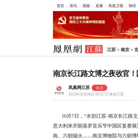
首页
资讯
视频
直播
凤凰卫视
财经
江苏
>
南京
>
南京长江路文博之夜收官！
凤凰网江苏
2025年10月08日 09:51:53
来自江苏
10月7日，“水韵江苏·南京长江
意大利米开朗基罗音乐节中国区复赛展
舆、六朝烟火……南京博物院与六朝博