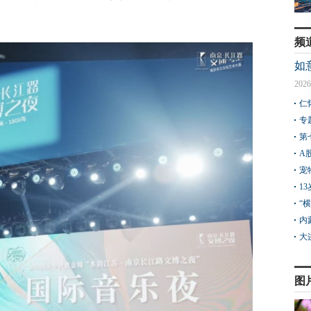
频
如
2026
仁
专
第
A
宠
1
“
内
大
图