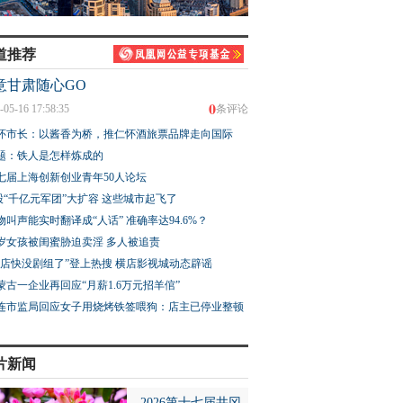
道推荐
意甘肃随心GO
0
-05-16 17:58:35
条评论
怀市长：以酱香为桥，推仁怀酒旅票品牌走向国际
题：铁人是怎样炼成的
七届上海创新创业青年50人论坛
股“千亿元军团”大扩容 这些城市起飞了
物叫声能实时翻译成“人话” 准确率达94.6%？
3岁女孩被闺蜜胁迫卖淫 多人被追责
横店快没剧组了”登上热搜 横店影视城动态辟谣
蒙古一企业再回应“月薪1.6万元招羊倌”
连市监局回应女子用烧烤铁签喂狗：店主已停业整顿
片新闻
2026第十七届井冈