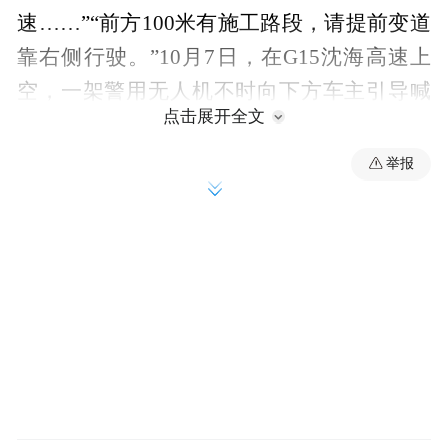
速……”“前方100米有施工路段，请提前变道
靠右侧行驶。”10月7日，在G15沈海高速上
空，一架警用无人机不时向下方车主引导喊
点击展开全文
话。市公安局交管支队民警张谢峰通过无人
机回传的实时画面，动态测算车流密度，指
举报
挥调度现场警力，有序疏导交通秩序。