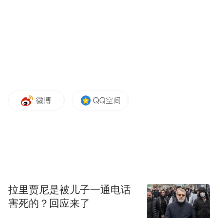
日深夜，市公安局交管支队连云大队、市开
发区大队联合支队“鹰眼战队”在港城大道、
跨海大桥周边路段开展“飙车炸街”专项整
治，现场查获20余名违法人员、查扣13辆改
装电摩。
假期中，各大景区车流如织、人潮涌动。10
月1日下午，连云公安分局连岛海防派出所
“海上枫桥”警务室大屏上的“景区人流疏导系
统”发出预警，大沙湾前人流扎堆聚集超过安
全阈值，指挥长迅速指派就近警力前往现场
疏导人流、维护秩序。10月2日上午，东海县
拉里贾尼是被儿子一通电话
公安局西双湖派出所接到游客孙先生求助，
害死的？回应来了