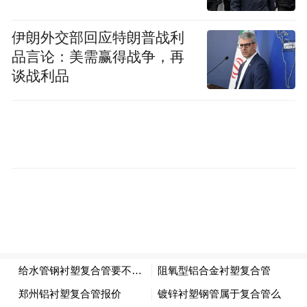
警务室值班民警接指令后不到15分钟就找回
了孙先生丢失的背包。全市公安机关不断做
伊朗外交部回应特朗普战利
优做细旅游警务新模式，因地制宜打造多功
品言论：美需赢得战争，再
能、前置型景区警务室，有效实现救助警情
谈战利品
“一呼百应”。全市公安民警累计服务游客1.6
万余人次，帮助寻人、救助被困群众26名。
“特别声明：以上作品内容(包括在内的视频、图片或音
频)为凤凰网旗下自媒体平台“大风号”用户上传并发
布，本平台仅提供信息存储空间服务。
Notice: The content above (including the videos,
pictures and audios if any) is uploaded and posted
by the user of Dafeng Hao, which is a social media
platform and merely provides information storage
space services.”