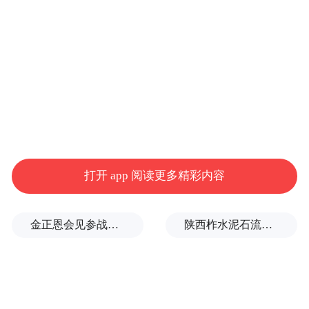
假日期间，我市境内高速公路出入口日均车
流量达33万辆次，较日常上升137.2%。市公
安交管部门依托“智慧交管平台”，整合高清
监控点位与交通电子屏，实现“视频巡逻+现
场疏导”无缝衔接，全力缓解核心道路交通拥
堵。线上4个轻微交通事故视频快处席位、线
下2个警保联动快赔点满负荷运转，累计快处
打开 app 阅读更多精彩内容
轻微交通事故1500余起。
金正恩会见参战老兵和战时立功者
陕西柞水泥石流灾害致3人遇难
市交管部门还采取“固定+流动”模式科学布
警，在全市范围内组织开展酒驾、醉驾整治
专项行动，集中开展“农村安全大预警、客运
安全大提醒、文明交通大倡导”行动。10月2