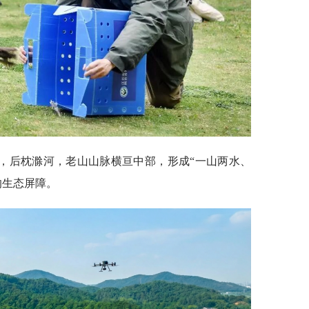
，后枕滁河，老山山脉横亘中部，形成“一山两水、
的生态屏障。