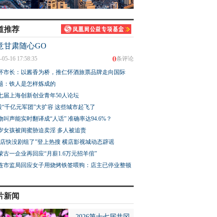
道推荐
意甘肃随心GO
0
-05-16 17:58:35
条评论
怀市长：以酱香为桥，推仁怀酒旅票品牌走向国际
题：铁人是怎样炼成的
七届上海创新创业青年50人论坛
股“千亿元军团”大扩容 这些城市起飞了
物叫声能实时翻译成“人话” 准确率达94.6%？
3岁女孩被闺蜜胁迫卖淫 多人被追责
横店快没剧组了”登上热搜 横店影视城动态辟谣
蒙古一企业再回应“月薪1.6万元招羊倌”
连市监局回应女子用烧烤铁签喂狗：店主已停业整顿
片新闻
2026第十七届井冈