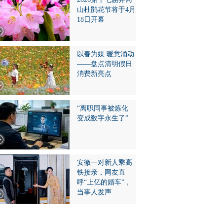
山杜鹃花节将于4月
18日开幕
以春为媒 暖意涌动
——盘点清明假日
消费新亮点
“离职同事被炼化
变成数字永生了”
安徽一对新人乘高
铁接亲，网友直
呼“上亿的婚车”，
当事人发声