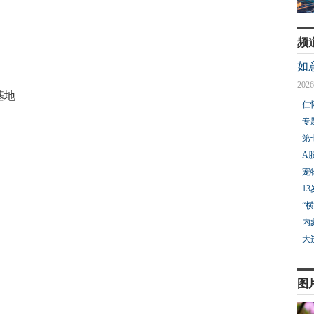
频
如
2026
基地
仁
专
第
A
宠
1
“
内
大
图