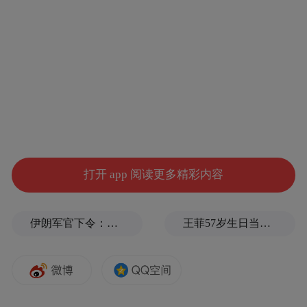
2024年5月，盒马常州首店入驻常州万象城，
盒马已在全市布
引燃消费热力。截至目前，
局盒马鲜生、超合算NB等门店共20家，今年
已实现营收近7亿元
。未来五年，盒马计划持
续扩大在常州的业务规模，开设近50家门
店，累计营收可达120亿元。
打开 app 阅读更多精彩内容
近年来，天宁依托中心城区功能优势，大力
发展总部经济、楼宇经济为载体的现代服务
伊朗军官下令：如果美军踏上我国领土，就砍掉他们脚！
王菲57岁生日当天，谢霆锋隔空说3次生日快乐
业作为产业升级的重要路径。以此次盒马区
域总部落地为契机，天宁将持续优化载体空
间，创新低效用地盘活模式，推动楼宇提质