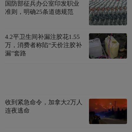
国防部征兵办公室印发职业
准则，明确25条道德规范
4.2平卫生间补漏注胶花1.55
万，消费者称陷“天价注胶补
漏”套路
收到紧急命令，加拿大2万人
连夜逃命