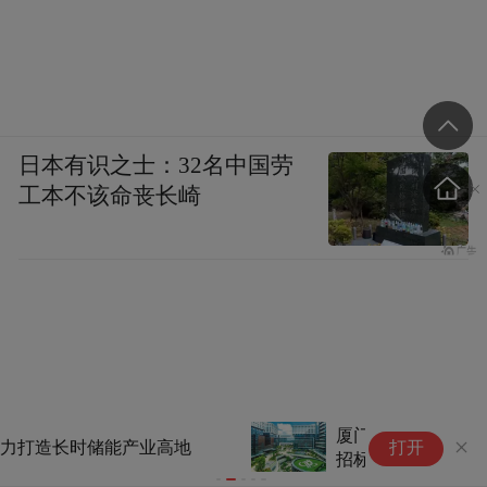
日本有识之士：32名中国劳
工本不该命丧长崎
厦门火炬集团启动60亿ABS框架
S
打开
招标 公募REITs仍处问询阶段
座
2