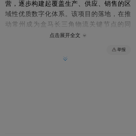
营，逐步构建起覆盖生产、供应、销售的区
域性优质数字化体系。该项目的落地，在推
动常州成为盒马长三角物流关键节点的同
时，进一步提升消费能级、完善商业配套，
点击展开全文
赋能天宁总部经济生态圈建设。
举报
盒马是全国首家以数据和技术驱动的新零售
平台，聚焦内需市场的消费新需求，创新了
多种线上线下融合的消费新业态，致力于满
足消费者对美好生活的向往和消费升级的需
求。通过建立独立完整的供应链、仓储物流
及配送体系，盒马实现人、货、场之间的最
优匹配，具有快速配送、高卫生冷链运输、
数字化运营等核心优势。