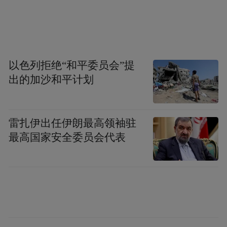
与片区增效，吸引更多区域性、功能性总部
落地，持续培育具有辐射带动效应的总部经
济生态圈。
来源：锦绣天宁
以色列拒绝“和平委员会”提
出的加沙和平计划
“特别声明：以上作品内容(包括在内的视频、图片或音
频)为凤凰网旗下自媒体平台“大风号”用户上传并发
布，本平台仅提供信息存储空间服务。
雷扎伊出任伊朗最高领袖驻
Notice: The content above (including the videos,
最高国家安全委员会代表
pictures and audios if any) is uploaded and posted
by the user of Dafeng Hao, which is a social media
platform and merely provides information storage
space services.”