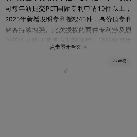
司每年新提交PCT国际专利申请10件以上，
2025年新增发明专利授权45件，高价值专利
储备持续增强。此次授权的两件专利涉及恩
华药业在研的某复方制剂项目，该药物可用
点击展开全文
于治疗成人重度抑郁症，市场潜力巨大，目
前尚未在国内上市。恩华药业率先对这一新
举报
机制复方制剂进行研发，目前项目处于Ⅲ期
临床关键阶段，获批上市后可快速填补国内
市场空白，提升国内药企在复方制剂领域的
研发能力，并对缓解该临床急需品种的进口
依赖、增强医药产业自主供应能力具有积极
意义。