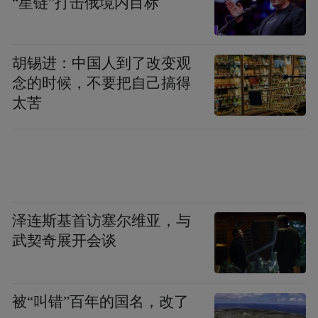
“星链”打击俄境内目标
流程、提升服务效能，聚焦生物医药等重点
产业领域，为创新主体提供更加精准、高效
的知识产权保护服务，打造具有徐州特色的
胡锡进：中国人到了改变观
念的时候，不要把自己搞得
知识产权快速协同保护模式。
太苦
徐州市知识产权保护中心
来源：
“特别声明：以上作品内容(包括在内的视频、图片或音
频)为凤凰网旗下自媒体平台“大风号”用户上传并发
布，本平台仅提供信息存储空间服务。
泽连斯基首访塞尔维亚，与
Notice: The content above (including the videos,
pictures and audios if any) is uploaded and posted
武契奇展开会谈
by the user of Dafeng Hao, which is a social media
platform and merely provides information storage
space services.”
被“叫错”百年的国名，改了