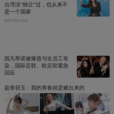
台湾没“独立”过，也从来不
（江苏）中心急企业之所需，解企业之所
是一个国家
盼，开拓创新，担当作为。”恩华药业知识产
​海峡导报大台海
权负责人感慨道，“生物医药研发迭代快、投
入大，特别是某些核心技术的优化创新需要
快速锁定保护。作为徐州本土药企，我们希
望通过预审通道压缩专利授权时间，让创新
成果‘刚出炉’就能获得法律保护。通过跨区域
因凡蒂诺被爆曾与女员工有
调度开展预审工作，可以突破地域限制，快
染，国际足联、欧足联紧急
回应
速对接生物医药等产业特色鲜明、预审机制
成熟的异地保护中心，大幅缩短专利审查周
盗香窃玉：我的青春就是赌出来的
期，同时快速授权能匹配药品临床试验、上
市申报的时间节点，为产品抢占市场先机提
供支撑，快速推进项目的产业化进程。”