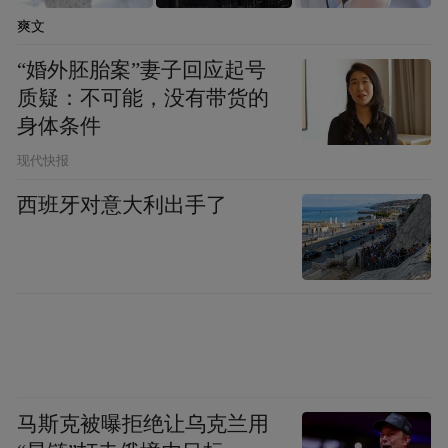
爽文
此次全国首例跨区域预审案例的成功落地，
“婚外胚胎案”妻子回应起号
是江苏省内知识产权快速协同保护领域的一
质疑：不可能，没有带货的
次创新探索，对提升知识产权保护效率、赋
身体条件
能产业创新发展具有重要意义。在推进过程
现代快报
中，在江苏省知识产权局指导下，三家保护
西班牙对意大利出手了
中心密切协作，不仅联合厘清了跨区域预审
的流程规范和责任分工，还牵头形成了可复
制、可推广的工作模式，为后续全国范围内
跨区域预审工作的常态化开展提供了第一手
实操资料。
下一步，徐州保护中心将以此次服务为契
马斯克被曝拒绝让乌克兰用
机，进一步深化跨区域协同机制，细化服务