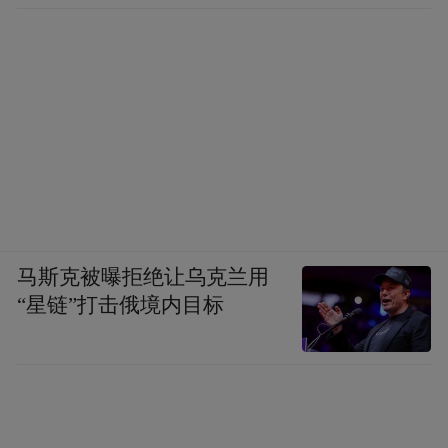
马斯克被曝拒绝让乌克兰用
“星链”打击俄境内目标