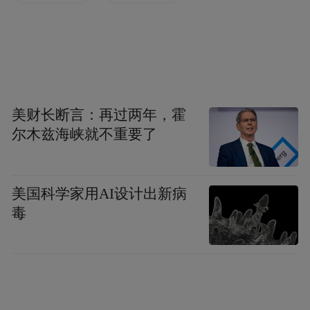
护。
跨区域预审机制，是打破地域资源限制、促
进知识产权要素自由流动的关键举措。徐州
市知识产权保护中心收到恩华药业的申请
美财长断言：再过两年，霍
后，考虑到生物医药产业研发周期长、技术
尔木兹海峡就不重要了
壁垒高、知识产权依赖性强等特点，立足企
业创新需求与产业发展痛点，充分发挥跨区
美国科学家用AI设计出新病
域协同优势，在省知识产权局指导协调下，
毒
第一时间与省保护中心（省预审案件调度中
心）、泰州保护中心建立专项协作机制，积
极协调开展跨区域预审。徐州保护中心选派
专员负责这两件案件的初步形式审查，确定