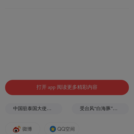
相较于现有技术，这两件专利有效解决了药
物生产过程中的收率、纯度、稳定性及生产
打开 app 阅读更多精彩内容
成本等实际问题，同时可构建自身的技术壁
垒，为后续技术产业化实施奠定了法律基
中国驻泰国大使馆发布关于中国公民来泰国参加文体活动的提醒
受台风“白海豚”影响，福建沿海40条航线停航
础，避免因专利审批滞后影响上市进度，确
保技术成果在产品全生命周期内获得充分保