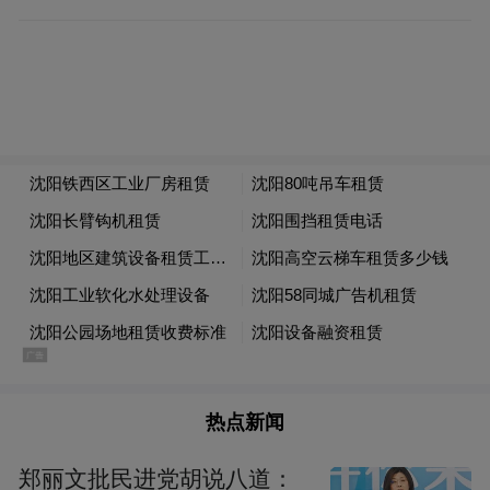
IPC主分类号，通过省跨区域专利预审协作平
台，提请省调度中心进行统筹调度，推送至
泰州保护中心开展形式审查和明显实质性缺
陷审查，形成预审结论。过程中，徐州保护
中心主动担当沟通协调枢纽，建立联合工作
小组及机制，多次与恩华药业、省调度中心
及泰州保护中心就相关工作推进情况进行沟
通协调，保障工作有序推进。
“很荣幸恩华药业此次能够作为跨区域预审首
创试点企业，享受到跨区域预审试点的红
利，非常感谢江苏省知识产权局、江苏省知
热点新闻
识产权保护中心，特别是徐州和泰州两家知
识产权保护中心以及国家局专利局审查协作
郑丽文批民进党胡说八道：