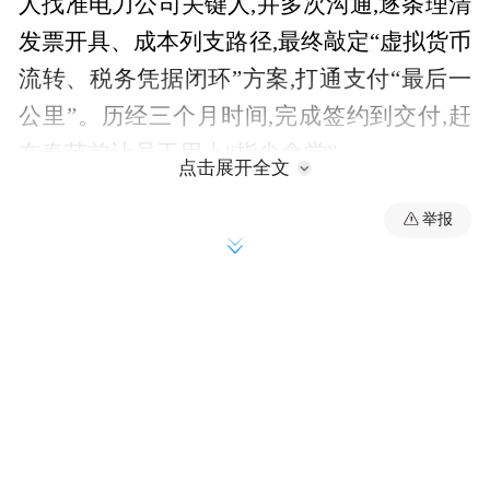
人找准电力公司关键人,并多次沟通,逐条理清
发票开具、成本列支路径,最终敲定“虚拟货币
流转、税务凭据闭环”方案,打通支付“最后一
公里”。历经三个月时间,完成签约到交付,赶
在春节前让员工用上“指尖食堂”。
点击展开全文
二、场景赋能,一次营销带动多产品落地。
项
举报
目上线是第一步,让员工“愿用、会用、爱用”
才是关键。上线首周及后续几周,支行先后4
次派驻骨干员工现场驻点手把手引导员工下
载农行掌银,注册并操作下单,解决账户绑定失
败、支付失败、虚拟资金扣划等操作难题,首
批充值客户达39人次。同时利用周末时间设
摊外拓,现场办理信用卡,并为为符合条件的员