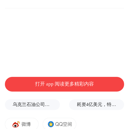
工测额消费贷。以点餐为触点,同步营销信用
卡满减活动、消费贷利率优惠、数字人民币
工资钱包、个人养老金开通及缴存等一揽子
综合权益。截至今年2月10日,该项目累计实
现交易额5万元以上,联动营销信用卡30张、
消费贷意向客户10户,合计授信金额达300万
元。一个食堂场景,带动零售及信贷产品线同
步破冰,联动营销效能初显。
打开 app 阅读更多精彩内容
乌克兰石油公司设施遭遇大规模袭击
耗资4亿美元，特朗普的白宫宴会厅修建项目被叫停