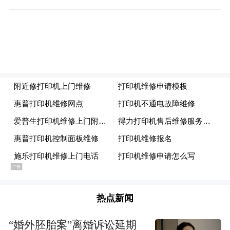
布，本平台仅提供信息存储空间服务。
Notice: The content above (including the videos,
pictures and audios if any) is uploaded and posted
by the user of Dafeng Hao, which is a social media
platform and merely provides information storage
space services.”
热点新闻
“婚外胚胎案”离婚诉讼延期