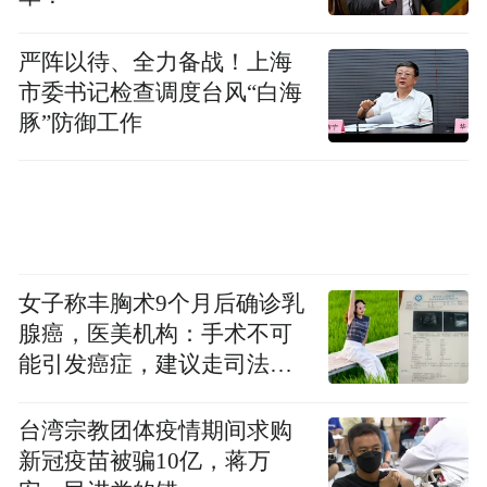
严阵以待、全力备战！上海
市委书记检查调度台风“白海
豚”防御工作
女子称丰胸术9个月后确诊乳
腺癌，医美机构：手术不可
能引发癌症，建议走司法途
径
台湾宗教团体疫情期间求购
新冠疫苗被骗10亿，蒋万