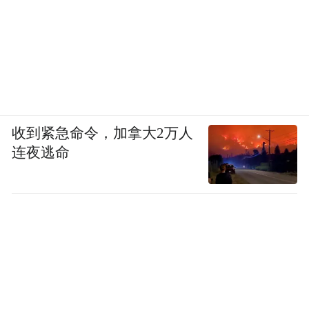
会而言，这次活动既是「看见更大的世界」
系列活动首次在世界级科技展会组织百人研
学的尝试，也是一次对科技教育场景的有效
拓展——让学生在真实的展品与互动中，理
解技术如何运行、创新如何落地。这场关于
“看见”的旅程，正在为更多孩子推开一扇通
收到紧急命令，加拿大2万人
连夜逃命
向未来的窗。
“特别声明：以上作品内容(包括在内的视频、图片或音
频)为凤凰网旗下自媒体平台“大风号”用户上传并发
布，本平台仅提供信息存储空间服务。
Notice: The content above (including the videos,
pictures and audios if any) is uploaded and posted
by the user of Dafeng Hao, which is a social media
platform and merely provides information storage
space services.”