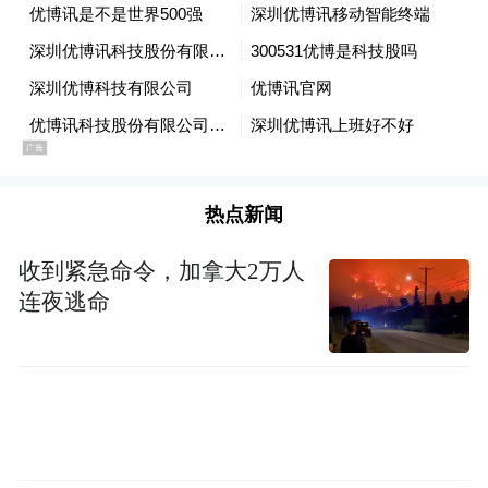
图：小小科学家在AWE追觅宇宙展馆智能家电展
区
在能源&农业&矿业展区，小科学家们通过互
动装置体验采摘太空舱果实，直观感受脑电
热点新闻
波控制等前沿人机交互技术。这些充满科幻
色彩的场景，不仅点燃了孩子们心中的科技
收到紧急命令，加拿大2万人
梦想，更极大地激发了他们的无限想象力，
连夜逃命
引领他们看见更广阔的未来世界。