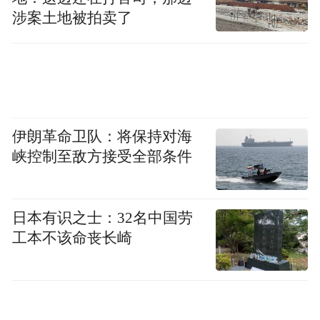
涉案土地被拍卖了
现场工作人员介绍，“孩子们非常开心进入模
拟驾驶舱，亲手完成飞机起降操作。这种沉
浸式体验极大地激发了孩子们对机械制造的
兴趣，也在他们心中埋下了探索未知的种
子。”
伊朗革命卫队：将保持对海
峡控制至敌方接受全部条件
日本有识之士：32名中国劳
工本不该命丧长崎