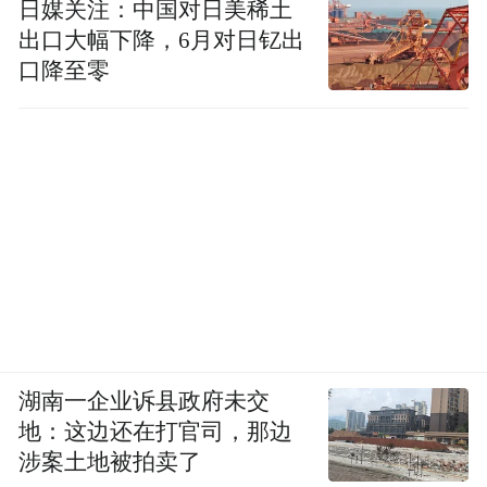
的世界’成为孩子们梦想的起点。”
日媒关注：中国对日美稀土
出口大幅下降，6月对日钇出
据「看见更大的世界」小小科学家的项目负
口降至零
责人介绍，俞浩慈善基金会通过组织青少年
走进科技展会和产业现场，希望让他们更早
接触前沿技术，拓展视野，理解科技创新对
社会发展的意义。
湖南一企业诉县政府未交
地：这边还在打官司，那边
涉案土地被拍卖了