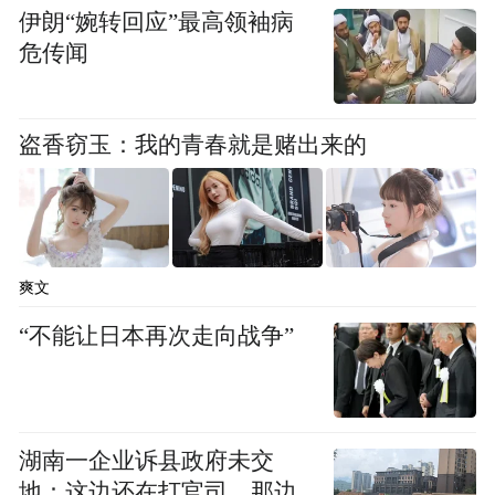
伊朗“婉转回应”最高领袖病
危传闻
盗香窃玉：我的青春就是赌出来的
爽文
图：小小科学家在AWE追觅宇宙展馆能源&农业&
矿业展区
“不能让日本再次走向战争”
在“天空宇宙”展区，学生们在了解飞行器基
础原理后进入模拟驾驶舱体验飞机起降操
作。
湖南一企业诉县政府未交
地：这边还在打官司，那边