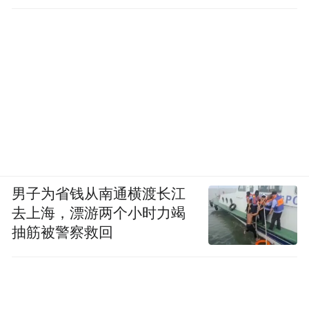
作为俞浩慈善基金会教育创新公益领域的重
要项目，「看见更大的世界」计划将持续组
织青少年参与音乐、足球、科技研学等多种
体验活动，让更多学生在真实、多元的环境
男子为省钱从南通横渡长江
中看见更多的可能。
去上海，漂游两个小时力竭
抽筋被警察救回
在追觅宇宙展馆前的合影，定格了百名青少
年走进AWE的瞬间，也标记着他们接触产业
级科技应用的一个起点。对于俞浩慈善基金