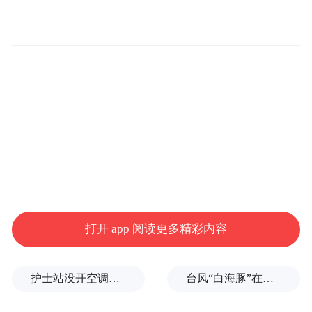
打开 app 阅读更多精彩内容
护士站没开空调、全员向领导打招呼被表扬？上海一民营医院回应
台风“白海豚”在浙江乐清二次登陆