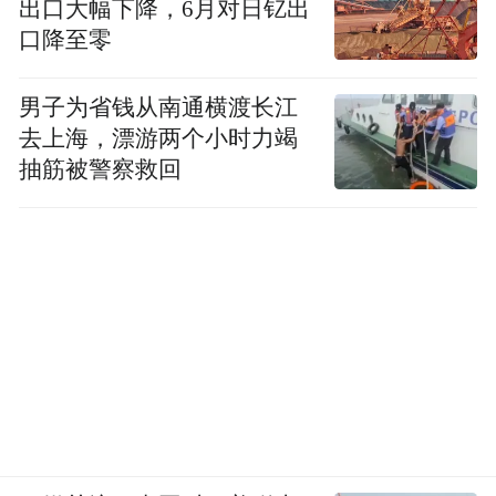
出口大幅下降，6月对日钇出
口降至零
图：小小科学家在AWE追觅宇宙展馆天空宇宙展
区
男子为省钱从南通横渡长江
来自海门正余初中的领队李老师表示，“此次
去上海，漂游两个小时力竭
抽筋被警察救回
研学活动为学生提供了接触前沿科技的机
会，学生在科技感十足的空间里体验从想象
到创造的完整闭环，这有助于培养他们的科
学思维与创造力。”
俞浩慈善基金会发起人、追觅科技创始人兼
CEO俞浩表示：“梦想即教育，启发梦想就是
最好的教育。我们要带着孩子们看最前沿的
科技，给他们种下科技的种子，让‘看见更大