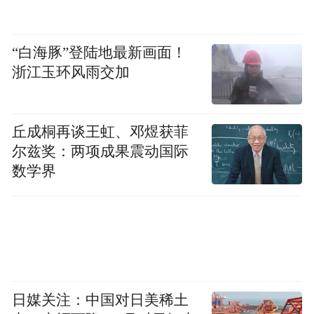
“白海豚”登陆地最新画面！
图：小小科学家体验飞机驾驶模拟
浙江玉环风雨交加
丘成桐再谈王虹、邓煜获菲
尔兹奖：两项成果震动国际
数学界
日媒关注：中国对日美稀土