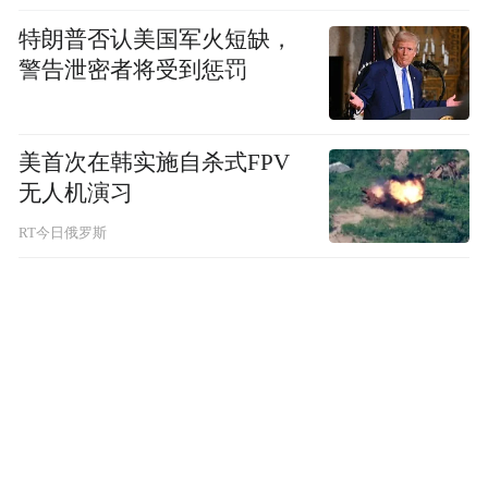
2025年6月，苏皖轨道交通运营有限公司正式
特朗普否认美国军火短缺，
成立，统一运营管理宁马、宁滁等跨省城际
警告泄密者将受到惩罚
铁路。未来，该公司还将与负责近沪地区跨
省线路运营的环沪轨道交通运营有限公司，
美首次在韩实施自杀式FPV
适时组建长三角轨道交通运营公司，为全国
无人机演习
探路跨省轨交线路的一体化运营。
RT今日俄罗斯
一条城际轨道，让轨道两端的城市双向奔
赴、紧密相连，也让“轨道上的长三角”、长
三角一体化变得具体可感。
溢出效应：从交通同城到消费同城
一条地铁线，除了方便出行，还能带来什