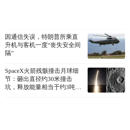
实的“同城感”。
近年来，作为南京都市圈核心城市的南京，
正双向发力：向东推进宁镇扬同城化，向西
因通信失误，特朗普所乘直
加快宁马滁同城化。宁马线的开通，正是后
升机与客机一度“丧失安全间
者加速落地的关键一步。
隔”
随着这条线路的投运，南京与马鞍山两市中
SpaceX火箭残骸撞击月球细
心城区实现了30分钟互通，南京也因此成为
节：砸出直径约30米撞击
全国唯一地跨两省、外联多座城市的都市圈
坑，释放能量相当于约3吨
中心。
TNT炸药
而为了让“跨省地铁”运营更加顺畅，机制层
面的探索也同步推进。