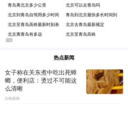
宁马线的开通，让这种协同从“产业合作”延
伸到了“同城生活”。
双向奔赴：两地市民的“同城生活”
宁马线开通后，两地市民的生活半径被迅速
热点新闻
拉大。
女子称在关东煮中吃出死蟑
螂，便利店：烫过不可能这
马鞍山球迷可以坐地铁到南京看“苏超”；南
么清晰
京人可以专程去马鞍山排队拎回桃酥、卡旺
闪电新闻
卡、古茗三件套。地铁车厢里，人们手里拎
着什么，成了判断“你是哪里人”的依据。