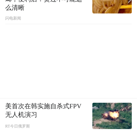
在西善桥站，周红波察看换乘动线，详细了
么清晰
解“大站快车”发车频次等情况，要求严守安
闪电新闻
全运营底线，做好乘客出入站、上下车引导
服务，优化调整运力，完善公交接驳联动机
制。
他特别强调，要持续放大线路溢出效应，构
建宁马同城消费生态，加大“跟着地铁游南
京”宣传力度，在重要站点做好周边热门打卡
地推介，更好繁荣都市圈文旅市场。
美首次在韩实施自杀式FPV
这个表态传递了一个明确信号：南京想要
无人机演习
的，不只是让市民“能坐地铁去马鞍山”，而
RT今日俄罗斯
是要让这条线成为都市圈消费、文旅、产