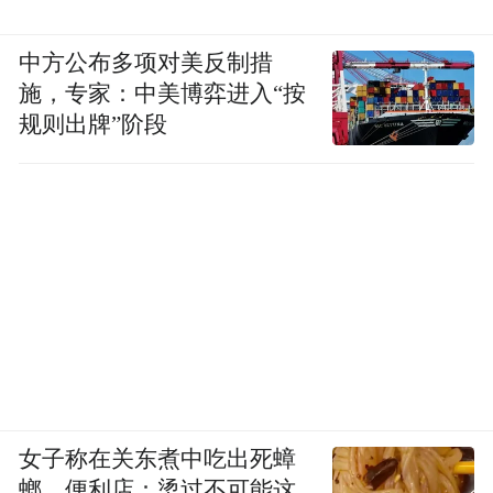
么？
中方公布多项对美反制措
答案是：溢出效应。
施，专家：中美博弈进入“按
规则出牌”阶段
宁马线带来的，不只是交通同城，更是消费
同城、生活同城，甚至产业同城。
5月1日，南京市委书记周红波、市长李忠军
来到交通站点、商业综合体，检查调度“五
一”假期城市运行和文旅消费工作。周红波从
市中心乘地铁，经换乘来到S2号线始发站西
善桥站，一路乘车至马鞍山湖北路·二中站往
返，全流程体验出行过程。
女子称在关东煮中吃出死蟑
螂，便利店：烫过不可能这