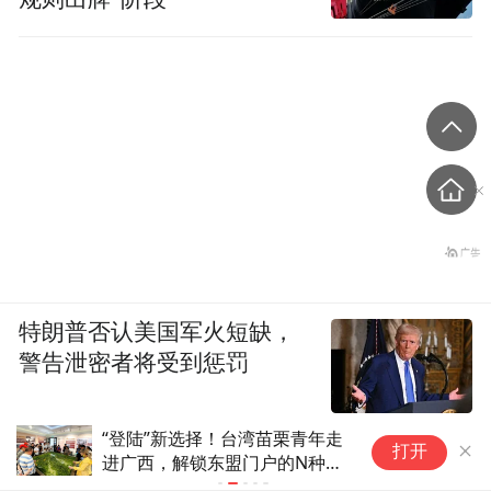
特朗普否认美国军火短缺，
警告泄密者将受到惩罚
格兰云天浙江首店落子杭州，杭
汤臣集团发
打开
州钱江格兰云天沛芮酒店焕新启
85%-90%
航