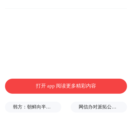
打开 app 阅读更多精彩内容
韩方：朝鲜向半岛以东海域发射短程弹道导弹
网信办对派拓公司在华销售产品启动网络安全审查