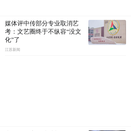
及人们对“都市圈”这三个字的真实感知。
当越来越多的“宁马线”在长三角落地生根，
媒体评中传部分专业取消艺
考：文艺圈终于不纵容“没文
所谓的“圈内人”，就不再是一个地理概念，
化”了
而是一种可以拎在手里、坐上地铁、30分钟
江苏新闻
抵达的日常生活。
“特别声明：以上作品内容(包括在内的视频、图片或音
频)为凤凰网旗下自媒体平台“大风号”用户上传并发
布，本平台仅提供信息存储空间服务。
Notice: The content above (including the videos,
pictures and audios if any) is uploaded and posted
by the user of Dafeng Hao, which is a social media
platform and merely provides information storage
space services.”