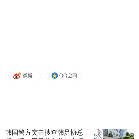
起自南京市西善桥站，终至马鞍山市太白
站，全长约54.23公里，共设16座车站，其中
南京段、马鞍山段各8站。车辆采用市域B型
车，设计最高运行时速120公里，实行快慢车
组合运行模式，全程票价9元，高峰期间隔最
短仅6分钟。
最关键的是，它直接融进了南京地铁的运营
体系。不用换乘、不用另买票、市民卡全线
韩国警方突击搜查韩足协总
通用，随到随走。