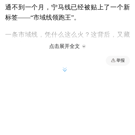
通不到一个月，宁马线已经被贴上了一个新
标签——“市域线领跑王”。
一条市域线，凭什么这么火？这背后，又藏
着南京怎样的棋局？
点击展开全文
9元跨省：一条地铁线的“同城效应”
举报
先说一个最直观的感受：9块钱，刷市民卡，
30分钟跨省。
宁马线不是严格意义上的地铁，它是国内首
条跨省共建共管共运营的市域（郊）铁路。