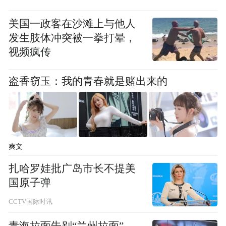
美国一政客在沙滩上与他人
发生肢体冲突被一拳打晕，
视频疯传
盗香窃玉：我的青春就是赌出来的
爽文
扎哈罗娃批广岛市长不提美
图源：马鞍山发布
国原子弹
这种双向奔赴，在数据上体现得更为直观。
CCTV国际时讯
青海拉面告别“兰州拉面”，