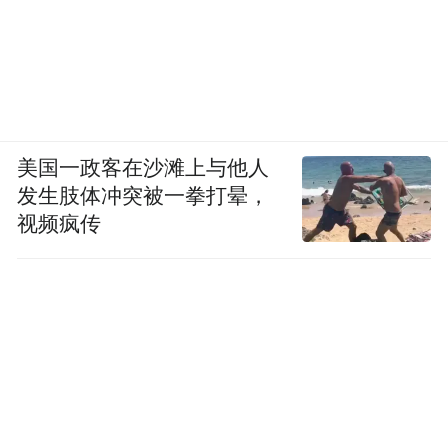
事实上，“溢出效应”已经开始显现。南京人
去马鞍山买“三件套”，马鞍山球迷来南京看
球，两地的企业已经在盘算如何“跨省布局、
同城运营”。
美国一政客在沙滩上与他人
当然，宁马线刚开通不到一个月，后面的运
发生肢体冲突被一拳打晕，
营压力、接驳配套、长期客流稳定性，都还
视频疯传
需要时间检验。但至少它开了一个好头——
让“轨道上的长三角”从一个概念，变成了每
天几十万人实实在在的日常。
这条线，改变的不仅是通勤时间。
它改变的是两座城市的关系、发展逻辑，以