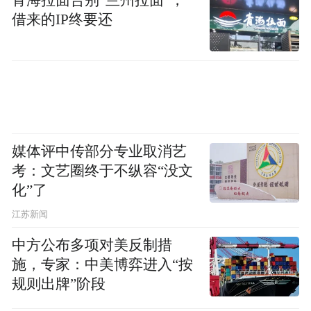
开通当天，宁马线客流量就达到4.37万人
借来的IP终要还
次，远超预期，可谓“出道即巅峰”。五一假
期，宁马线更是“狂揽”客流，单日最高19.58
万人次，一举成为南京S线的“客流之王”。
而宁马线的火爆，很容易让人联想到一个更
大的命题：南京都市圈到底在做什么？
媒体评中传部分专业取消艺
考：文艺圈终于不纵容“没文
有人调侃说，南京都市圈以前是个“地理梗”
化”了
——南京被安徽包围。的确，南京位于江苏
江苏新闻
西南部，西邻安徽马鞍山、滁州，南接安徽
中方公布多项对美反制措
宣城，天然具有跨省辐射属性。
施，专家：中美博弈进入“按
规则出牌”阶段
但宁马线跑通了之后，这个“梗”变成了实打