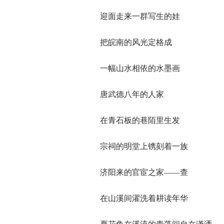
迎面走来一群写生的娃
把皖南的风光定格成
一幅山水相依的水墨画
唐武德八年的人家
在青石板的巷陌里生发
宗祠的明堂上镌刻着一族
济阳来的官宦之家——查
在山溪间濯洗着耕读年华