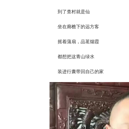
到了查村就是仙
坐在廊檐下的远方客
摇着蒲扇，品茗烟霞
都想把这青山绿水
装进行囊带回自己的家