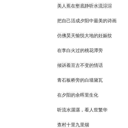
美人蕉在壑底静听水流淙淙
把自己活成夕阳中最美的诗画
仿佛昊天愉悦大地的妊娠纹
在李白火过的桃花潭旁
倾诉着亘古不变的情话
青石板桥旁的白墙黛瓦
在夕阳的余晖里生化
听流水潺潺，看人世繁华
查村十里九里烟