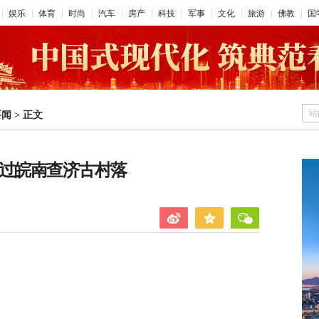
娱乐
体育
时尚
汽车
房产
科技
军事
文化
旅游
佛教
国
站
要闻
>
正文
走过皖南查济古村落