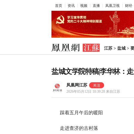
首页
资讯
视频
直播
凤凰卫视
财经
江苏
>
盐城
>
盐城文学院特稿|李华林：
凤凰网江苏
2026年05月12日 10:39:28
来自江苏
踩着五月午后的暖阳
走进查济的古村落