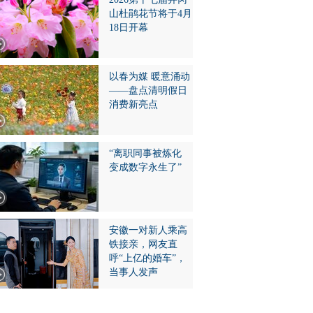
山杜鹃花节将于4月
18日开幕
以春为媒 暖意涌动
——盘点清明假日
消费新亮点
“离职同事被炼化
变成数字永生了”
安徽一对新人乘高
铁接亲，网友直
呼“上亿的婚车”，
当事人发声