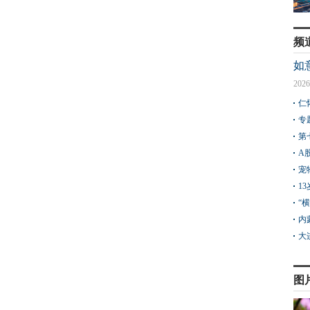
频
如
2026
仁
专
第
A
宠
1
“
内
大
图