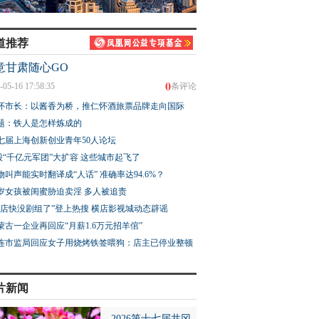
道推荐
意甘肃随心GO
0
-05-16 17:58:35
条评论
怀市长：以酱香为桥，推仁怀酒旅票品牌走向国际
题：铁人是怎样炼成的
七届上海创新创业青年50人论坛
股“千亿元军团”大扩容 这些城市起飞了
物叫声能实时翻译成“人话” 准确率达94.6%？
3岁女孩被闺蜜胁迫卖淫 多人被追责
横店快没剧组了”登上热搜 横店影视城动态辟谣
蒙古一企业再回应“月薪1.6万元招羊倌”
连市监局回应女子用烧烤铁签喂狗：店主已停业整顿
片新闻
2026第十七届井冈