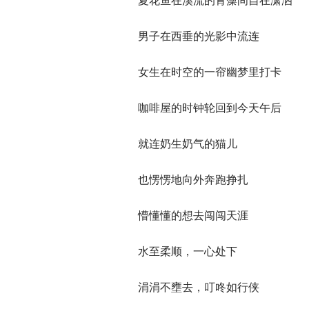
夏花鱼在溪流的青藻间自在潇洒
男子在西垂的光影中流连
女生在时空的一帘幽梦里打卡
咖啡屋的时钟轮回到今天午后
就连奶生奶气的猫儿
也愣愣地向外奔跑挣扎
懵懂懂的想去闯闯天涯
水至柔顺，一心处下
涓涓不壅去，叮咚如行侠