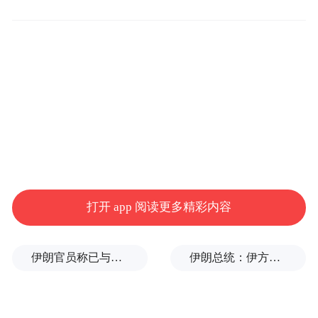
这些新增本科专业
将于今年开始招生
江苏海洋大学
江苏海洋大学2个专业的成功获批，是学校深
入推进“向海”转型、拓展海洋特色新工科专
业布局取得的又一新进展。
打开 app 阅读更多精彩内容
储能科学与工程专业属于工学门类，学制四
伊朗官员称已与阿曼就霍尔木兹海峡通行问题明确总体框架
伊朗总统：伊方未在涉谅解备忘录的谈判中作任何让步
年。该专业聚焦氢基储能、海上风光配储及
海洋能协同开发三大特色方向，致力于培养
具备扎实理论基础与工程实践能力的高素质