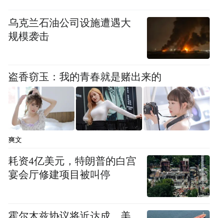
培养体系。推动人工智能与学科专业建设深
度融合，搭建智慧化教学平台，提升办学效
乌克兰石油公司设施遭遇大
率与人才培养的精准度，为地方经济社会发
规模袭击
展贡献更大力量。
盗香窃玉：我的青春就是赌出来的
来源：连云港发布
“特别声明：以上作品内容(包括在内的视频、图片或音
频)为凤凰网旗下自媒体平台“大风号”用户上传并发
布，本平台仅提供信息存储空间服务。
爽文
Notice: The content above (including the videos,
pictures and audios if any) is uploaded and posted
耗资4亿美元，特朗普的白宫
by the user of Dafeng Hao, which is a social media
宴会厅修建项目被叫停
platform and merely provides information storage
space services.”
霍尔木兹协议将近达成，美