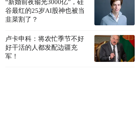
“新婚前夜输光3000亿”，硅
谷最红的25岁AI股神也被当
韭菜割了？
卢卡申科：将农忙季节不好
好干活的人都发配边疆充
军！