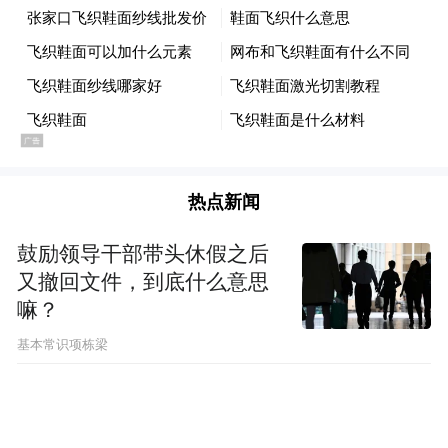
明、融合发展的“地方性、应用型、开放式、
现代化”本科院校进程中的重要阶段性成果，
标志着学校的人才培养由师范为主体向“师范
+应用”多轮驱动优化转型迈出更加坚实的步
伐。
热点新闻
今年，该校还将申报人工智能、储能科学与
鼓励领导干部带头休假之后
工程、化学工程与工艺、食品营养与健康等
又撤回文件，到底什么意思
本科专业，进一步提升应用型专业占比。
嘛？
据了解，该校将以此次专业获批为契机，持
基本常识项栋梁
续深化内涵建设。整合优质师资、平台与实
践资源，打破学科壁垒，构建交叉学科人才