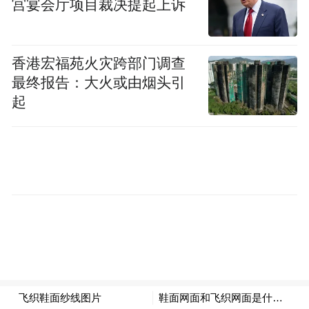
宫宴会厅项目裁决提起上诉
资源，完善课程体系与实践平台，确保新专
业高起点建设、高质量推进，着力培养适应
香港宏福苑火灾跨部门调查
未来行业发展需求的一流应用型人才。
最终报告：大火或由烟头引
起
连云港师范学院
连云港师范学院新增12个本科专业，至此，
该校9个学院已拥有本科专业17个，覆盖教育
学、文学、理学、工学、艺术学、经济学6个
学科门类。
当前，学校正值专业建设由专科向本科“过渡
并轨、夯基塑形”的关键期，去年和今年共17
个本科专业先后获批，是学校在建设特色鲜