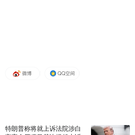
专业技术人才。该专业的获批，将有效弥补
江苏省内高校在海洋能源领域储能本科人才
培养的不足，对推动我校高质量发展具有重
要意义。
土木、水利与海洋工程专业属于工学门类，
学制四年。该专业涵盖海洋工程设计、建设
与管理，以及新材料、新工艺、新设备等广
泛技术领域，为海洋领域应用型土木水利专
业人才提供有效支撑。
两个新专业的成功获批，是学校主动适应产
业变革、持续优化专业结构的重要体现。学
特朗普称将就上诉法院涉白
校将以此为契机，加大教学投入，整合优质