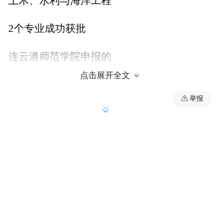
土木、水利与海洋工程
2个专业成功获批
连云港师范学院申报的
点击展开全文
物理学、英语、首乐教育、
举报
美术学、数字经济、网络与新媒体、
数字媒体艺术、人居设计、计算机科学与技
术、
机器人工程、制药工程、应用化学
12个本科专业顺利获批