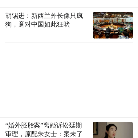
胡锡进：新西兰外长像只疯
狗，竟对中国如此狂吠
“婚外胚胎案”离婚诉讼延期
审理，原配朱女士：案未了