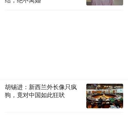
结，绝不离婚
胡锡进：新西兰外长像只疯
狗，竟对中国如此狂吠