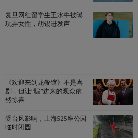
复旦网红留学生王水牛被曝
玩弄女性，胡锡进发声
《欢迎来到龙餐馆》不是喜
剧，但让“骗”进来的观众依
五桥赋能 精准服务温暖民心
然惊喜
泥桥村以“五桥共治”为具体实践抓手，精准
受台风影响，上海525座公园
对接群众需求，靶向破解治理难题，实现服
临时闭园
务群众“零距离”。