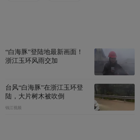
“白海豚”登陆地最新画面！
浙江玉环风雨交加
四方联动 凝聚多元共治合力
台风“白海豚”在浙江玉环登
泥桥村构建起“党组织掌舵、村委划桨、集体
陆，大片树木被吹倒
赋能、社会协同”的“四元共治”格局，把各方
钱江视频
力量拧成“一股绳”，形成共建共治共享的强
大合力。