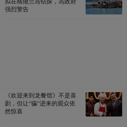
拟在格陵兰岛钻探，岛政府
强弱项、固根基，以更加务实的举措推动乡
强烈警告
村振兴，奋力谱写基层党建更有力、乡村发
展更高效、群众生活更幸福的新篇章。
（图/文 曾婷婷 华蓁）
“特别声明：以上作品内容(包括在内的视频、图片或音
频)为凤凰网旗下自媒体平台“大风号”用户上传并发
布，本平台仅提供信息存储空间服务。
Notice: The content above (including the videos,
pictures and audios if any) is uploaded and posted
by the user of Dafeng Hao, which is a social media
《欢迎来到龙餐馆》不是喜
platform and merely provides information storage
space services.”
剧，但让“骗”进来的观众依
然惊喜