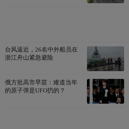
架起“红色领航桥”，深化“一网格一支部”组
织架构，发挥“党建+网格”双向赋能作用，全
年累计开展为老为小服务50余场次，构建起
党群同心的治理纽带。架起“民生连心桥”，
台风逼近，26名中外船员在
搭建“村民议事会”平台，村内产业发展、基
浙江舟山紧急避险
础设施建设等重大事项全部征求群众意见，
针对群众反映强烈的养老服务、子女托管等
诉求，主动对接落地居家养老服务、暑托班
俄方批高市早苗：难道当年
的原子弹是UFO扔的？
看护项目，用实打实的行动回应群众期盼。
架起“平安法治桥”，发挥网格员“前哨”作
用，常态化开展全域治安巡查、矛盾隐患排
查、法治宣传进村入户工作，实现“小事不出