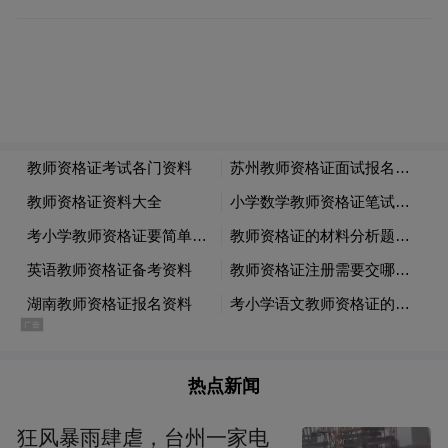
村党总支发挥“主心骨”作用，聚焦村民急难
愁盼定方向、抓统筹。针对村民办事跑腿
多、流程繁的痛点，牵头优化便民服务流
程，设立一站式服务窗口，安排专人受理社
保医保办理、证件代办、政策咨询、矛盾调
解等各类事项，一年来累计推动办理养老认
证、低保申请等便民服务事项350余件，切实
打通服务群众“最后一公里”。村委会紧扣村
党总支部署，村两委成员定岗定责，带头开
展村庄清洁行动，定期上门探望孤寡老人、
困境儿童等特殊群体，确保各项民生举措落
到实处。
热点新闻
狂风暴雨肆虐，台州一家电