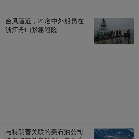
台风逼近，26名中外船员在
浙江舟山紧急避险
下一步，泥桥村党总支将持续深化“1+4+5”实
干工作法，以1个核心内核铸魂、4方治理主
体聚力、5条实践路径赋能，切实把实干体系
与特朗普关联的美石油公司
转化为服务群众的实际成效，不断补短板、