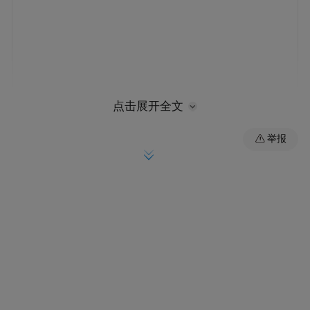
点击展开全文
举报
泥桥村以“一颗红心跟党走”为总内核，把红
色根脉作为党建工作的根本立足点，筑牢基
层治理的思想根基与组织阵地。该村以中共
马集第一党支部旧址为生动教材，依托党群
服务中心打造专属红色学习阵地，通过“三会
一课”、主题党日、红色研学等常态化机制，
将政治理论学习与党性教育融入日常，持续