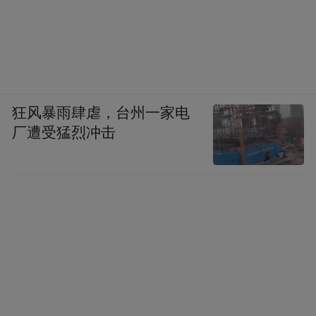
向，推进优质稻米产业联营，打响“泥桥香
禾”优质稻米、“泥菱香角”本土特色农产品品
牌，建成“泥桥人家”特色民宿与标准化大米
加工厂。近年来，该村成功举办“遇见泥桥·
狂风暴雨肆虐，台州一家电
赴一场田园之约”“春启万物生 遇见泥桥美”等
厂遭受猛烈冲击
特色活动，带动村集体与村民实现双增收。
架起“文明乡风桥”，深入推进移风易俗，完
善村规民约，常态化挖掘宣传“文明家庭”“身
边好人”等先进典型，通过文艺汇演、“我们
的节日”等文化活动丰富村民精神生活，培育
文明向善的乡村新风尚。