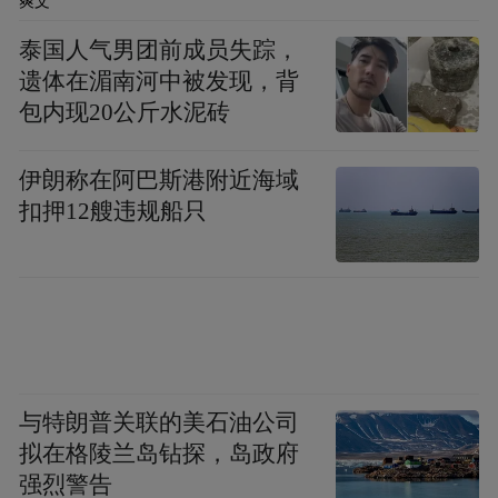
爽文
过整修招租、市场化运营等方式盘活资源，
实现年稳定增收45万元。该村坚持“取之于
泰国人气男团前成员失踪，
遗体在湄南河中被发现，背
村，用之于村”，将集体经济收益全部用于基
包内现20公斤水泥砖
础设施建设与民生服务，形成“产业强”支撑
“治理优”的良性循环。同时，广泛发动党员
伊朗称在阿巴斯港附近海域
代表、志愿者等群体投身乡村建设，常态化
扣押12艘违规船只
开展政策宣传、文明劝导等志愿服务，带动
村民从“旁观者”变为“参与者”。
与特朗普关联的美石油公司
拟在格陵兰岛钻探，岛政府
强烈警告