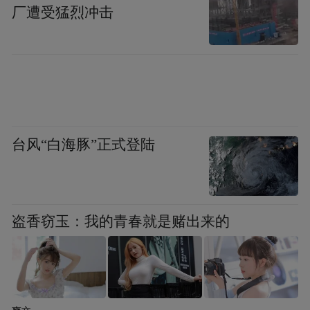
厂遭受猛烈冲击
台风“白海豚”正式登陆
盗香窃玉：我的青春就是赌出来的
集体经济反哺民生，激活发展“一池水”。泥
桥村立足村内资源禀赋，深挖夏李小学、原
翻身村部、稻米加工厂等闲置资产潜力，通