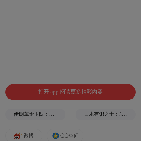
强化党员干部的理想信念。
为充分发挥党员先锋模范作用，泥桥村设立
党员先锋岗，引导党员在政策宣讲、环境整
治、防汛抗旱等急难险重任务中亮身份、作
表率。无论是抗旱保苗的田间地头，还是重
点任务攻坚的前沿阵地，党员干部始终冲锋
在前，用实际行动擦亮党员名片，成为乡村
治理的中坚力量。
打开 app 阅读更多精彩内容
伊朗革命卫队：将保持对海峡控制至敌方接受全部条件
日本有识之士：32名中国劳工本不该命丧长崎