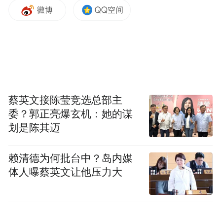
产业基地，成为华东地区极具影响力的花木
电商运营平台，企业“花事业”驶入发展快车
道。
一花引来万花开，一业兴带动百业旺。江苏
坤艺园林建设有限公司的成长故事，是建行
蔡英文接陈莹竞选总部主
宿迁分行深耕乡村特色产业的一个缩影。分
委？郭正亮爆玄机：她的谋
行始终将支持特色产业发展作为服务乡村振
划是陈其迈
兴的核心抓手，聚焦蝴蝶兰种植、河蟹养
赖清德为何批台中？岛内媒
殖、预制食品等市场潜力大、带动能力强的
体人曝蔡英文让他压力大
领域，精准对接产业融资需求，助力特色产
业提质增效、集群发展。截至2026年4月末，
建行宿迁分行涉农贷款余额182.89亿元，新