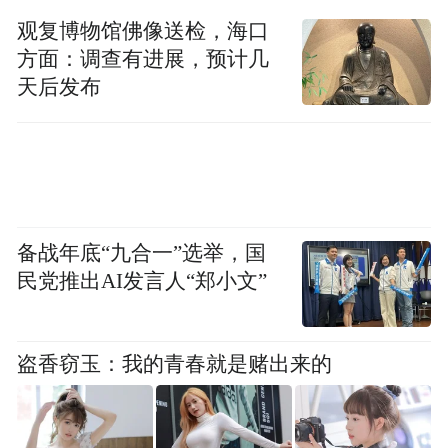
观复博物馆佛像送检，海口
阡陌乡间潮头涌，金融赋能正当时。建行宿
方面：调查有进展，预计几
天后发布
迁分行将始终坚守金融服务初心，持续下沉
服务重心、创新金融产品，深耕乡村特色产
业沃土，以更精准、更高效的金融服务，助
力宿迁乡村特色产业不断升级，谱写产业兴
旺、农民富裕、乡村美丽的振兴新篇章。
备战年底“九合一”选举，国
民党推出AI发言人“郑小文”
“特别声明：以上作品内容(包括在内的视频、图片或音
频)为凤凰网旗下自媒体平台“大风号”用户上传并发
布，本平台仅提供信息存储空间服务。
Notice: The content above (including the videos,
盗香窃玉：我的青春就是赌出来的
pictures and audios if any) is uploaded and posted
by the user of Dafeng Hao, which is a social media
platform and merely provides information storage
space services.”