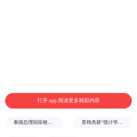
得知此情况后，建行沭阳支行工作人员主动
下沉服务，深入花卉园区田间地头，实地调
研企业经营状况与市场潜力。针对年宵花产
业生产周期短、资金回笼快的特点，量身定
制专属融资方案，于2026年1月及时放款350
万元，高效解决企业燃眉之急。资金的注入
助力企业实现跨越式发展，当年新增成交额
打开 app 阅读更多精彩内容
达一千万元，顺利达成年度目标。如今，该
企业已构建抖音、淘宝、拼多多等多渠道直
泰国总理回应校园枪击事件：这是很不幸的事情
苏炜杰获“统计学界的诺贝尔奖”，又是北大数院07级
播销售网络，运营集直播孵化、仓储物流、
包装发货、电商培训于一体的大型花卉电商