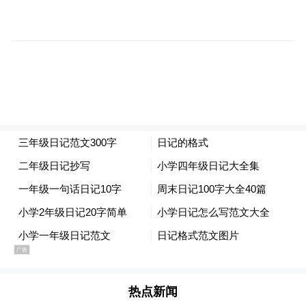
增12.27亿元。
因地制宜定策略，精准施策促发展。建行宿
迁分行立足各县区产业禀赋，量身定制特色
产业营销方案，推动金融资源与产业需求精
准匹配。在沭阳县，加强与现代农业产业园
区管委会、苗木商会对接，聚焦花木产业轻
资产特点，优化担保方式，助力花农、花商
扩大生产；在泗阳县，深化与农贸农批市
场、园区管理方等合作，为预制食品等特色
产业提供融资支持；在泗洪县，重点对接绿
康、金水、耀华等龙头企业，批量服务螃蟹
养殖农户等。截至4月末，该行累计投放乡村
热点新闻
振兴特色贷款19.16亿元，新增1.62亿元。