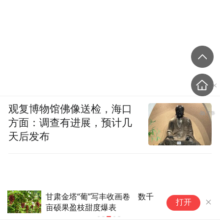
观复博物馆佛像送检，海口
方面：调查有进展，预计几
天后发布
甘肃金塔“葡”写丰收画卷 数千
黄
打开
亩硕果盈枝甜度爆表
划