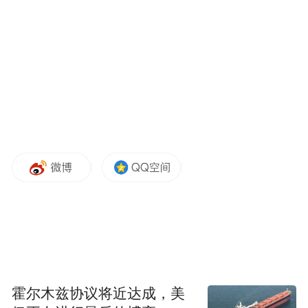
图片来源：淮安发布
来淮安发展“顺当其时”！
“来淮安发展‘顺当其时’。”这份底气从何而
霍尔木兹协议将近达成，美
来？