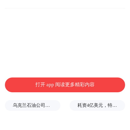
作为“公铁水空”均衡发展的“枢纽之城”，淮
安港集装箱吞吐量连续17年居全省内河第
一，物流成本洼地优势显著；“353”战略性新
兴产业融合集群强势崛起，PCB、新材料等
产业链上下游集聚成势，新质生产力蓬勃生
长；“做的要比说的好、服务要比需求早”理
念更是贯穿始终，“四最”营商环境持续迭代
升级，让在淮企业家直言“淮安是我的第二个
打开 app 阅读更多精彩内容
家”。
乌克兰石油公司设施遭遇大规模袭击
耗资4亿美元，特朗普的白宫宴会厅修建项目被叫停
“来淮安发展‘顺当其时’，与淮安携手‘顺应其
势’，在淮安兴业‘顺适其意’。”淮安市委书记
史志军如是说。