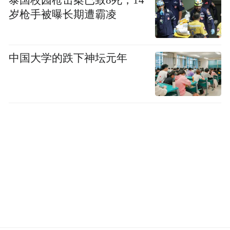
水空”的交通经纬，这座“枢纽之城”的魅力，
岁枪手被曝长期遭霸凌
正在“因地制宜发展新质生产力”的当下，被
众多在淮企业深刻感知。
中国大学的跌下神坛元年
与淮安携手“顺应其势”！