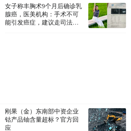
如何理解“顺应其势”中的“势”？
女子称丰胸术9个月后确诊乳
腺癌，医美机构：手术不可
去年年底之前召开的市委八届十二次全会作
能引发癌症，建议走司法途
出论断，“淮安已经从工业化的中早期顺利过
径
渡到中期”。工业化中期阶段，意味着制造业
应当成为主导产业，产业链逐步完善，产业
集群开始出现，经济增长以投资驱动为主，
技术进步加速。换言之，这是淮安必须抓住
的“黄金窗口期”。
这种清醒的阶段认知，让淮安自然而然地选
择了一条务实而进取的道路——立足“工业强
刚果（金）东南部中资企业
市”，加速推进“新型工业化”。
钴产品铀含量超标？官方回
应
当下，布局淮安的项目已经有着显著的“新”