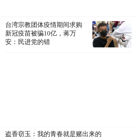
各位企业家朋友同心同向、携手共进，共享
时代新机遇、共谱发展新篇章。”顾坤表示。
台湾宗教团体疫情期间求购
新冠疫苗被骗10亿，蒋万
为打动这些有实力、有远见的企业，淮安着
安：民进党的错
实用情用力——
坚持有效市场和有为政府更好结合，秉持“做
的要比说的好、服务要比需求早”理念，打造
“物流成本最低、要素成本最低、办事效率最
高、服务环境最优”的一流营商环境。
这种环境，首先体现在行政审批的“极速”
上。
盗香窃玉：我的青春就是赌出来的