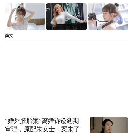
淮安创新“交地即发证、拿地即开工、建成即
验收、竣工即交付”审批模式，工作质效连续
四年全省第一，天合光能淮安基地从签约到
落地只有27天，库比森轮胎从签约到首胎成
爽文
功下线仅用241天，百亿级项目落地用时记录
不断刷新。
“婚外胚胎案”离婚诉讼延期
审理，原配朱女士：案未了