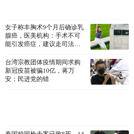
套服务圈”，目前已与 200 余家本地供应商建
立深度战略合作关系。
女子称丰胸术9个月后确诊乳
这种集聚效应，在淮安并非孤例。
腺癌，医美机构：手术不可
能引发癌症，建议走司法途
鹏鼎控股（臻鼎科技）自2007年落户，20年
径
间从单一项目扩展到4个产业园区，累计投资
台湾宗教团体疫情期间求购
超390亿元，员工达1.8万人。企业持续增资
新冠疫苗被骗10亿，蒋万
的底气，与本地完善的供应链密不可分。鹏
安：民进党的错
鼎控股董事长沈庆芳介绍：“淮安已集聚30多
家PCB产业链上下游企业，这意味着，鹏鼎
不出淮安，就能找到所需原材料和零部件。”
从昔日“南船北马”的桨声灯影，到如今“公铁
泰国校园枪击案已致8死，14