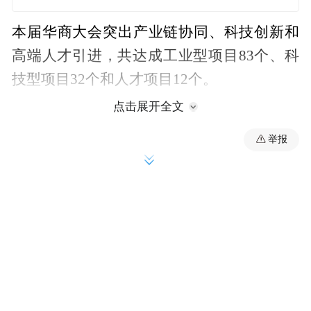
本届华商大会突出产业链协同、科技创新和
高端人才引进，共达成工业型项目83个、科
技型项目32个和人才项目12个。
点击展开全文
六度升级，何以淮安？
举报
淮安市市长顾坤从“淮安到底有什么——良好
的基础、澎湃的活力、美好的前景，是投资
兴业的理想之地”“淮安想要做什么——强化
工业强市、创新驱动，因地制宜培育壮大特
色优势产业，争当‘江苏打造发展新质生产力
重要阵地’的生力军”等方面，深入细致作了
城市及产业推介。