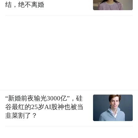
结，绝不离婚
摄/赵启瑞
同时，淮安全面推行政务服务“网上办、掌上
办、一次办”，率先开展全市域、全事项、全
流程财政奖补集成服务改革，636项财政奖补
资金网上申报、高效拨付，近六成资金实现
“免申直补”“无感兑现”。实施企业证照跨部
“新婚前夜输光3000亿”，硅
门联办、联变、联销“三联”服务，各环节累
谷最红的25岁AI股神也被当
计用时不超过2小时，时限压缩82.8%。
韭菜割了？
速度之外，是服务的“温度”。