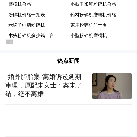
热点新闻
其中，水运优势格外突出——“目前，淮安港
“婚外胚胎案”离婚诉讼延期
已与上海港、太仓港、宁波港、连云港港等
审理，原配朱女士：案未了
海港以及数十家沿江沿河港口互联互通，累
结，绝不离婚
计200余家企业通过海铁联运方式快速通达国
际市场。” 淮安市港口物流集团有限公司总经
理李永一介绍道。