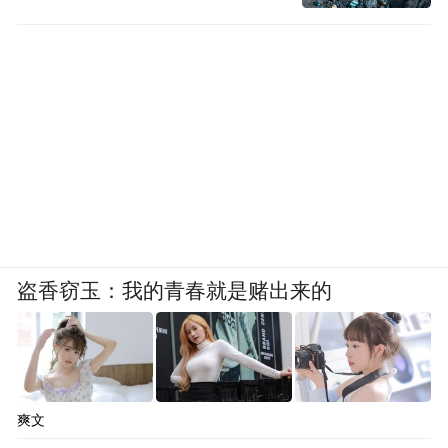
质特征。
蔚蓝锂芯就是典型代表。自2021年结缘淮安
以来，企业始终扎根这片土地，先后布局
LED芯片、锂电池两大战略性新兴产业板
块。
江苏蔚蓝锂芯集团股份有限公司董事长陈锴
分享了这组硬核数据：“Mini LED外延片销量
盗香窃玉：我的青春就是赌出来的
国内第一、全球第三，背光芯片销量国内第
一、市场份额超过 50%”“锂电池板块天鹏锂
能，目前5条产线稳产运行，已形成日产100
万颗三元圆柱锂电池、25万颗全极耳电池的
爽文