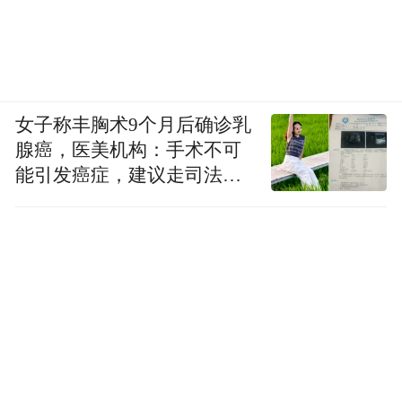
“营商环境满意度指数全省第一”，这份真心
换来的是“新”力的汇聚——全市在建30亿元
以上工业项目55个、首期竣工投产32个；臻
女子称丰胸术9个月后确诊乳
鼎集团新增110亿元建设的第四园区正式开
腺癌，医美机构：手术不可
工；巨石集团投资116亿元的高性能电子玻纤
能引发癌症，建议走司法途
径
布项目已全面达产、三期四期正在紧锣密鼓
推进。
把淮安的“营商”诚意切实转化为企业的“赢
商”底气，让每一位信任淮安的“家人”安心扎
根、拔节生长——在淮安兴业，格外顺心、
顺意。