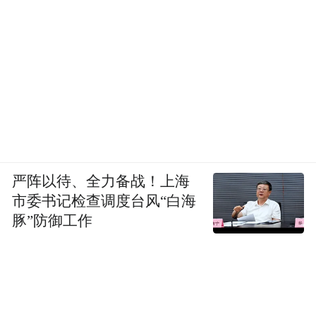
沈庆芳由衷地感慨，也道出了在淮企业的心
声。
此前，鹏鼎控股在“臻鼎科技集团淮安科技
城”项目推进过程中，就真切地感受到“淮安
效率”——从3月23日取得不动产证，到五证
齐全仅用17天。
严阵以待、全力备战！上海
大会现场，鹏鼎控股（深圳）股份有限公司
市委书记检查调度台风“白海
豚”防御工作
总经理林益弘说道：在淮安，我们感受到的
不仅是政策的支持，更是尊重企业、关爱企
业、成就企业的浓厚氛围。这里没有“官本
位”，只有“店小二”；没有“推诿扯皮”，只有