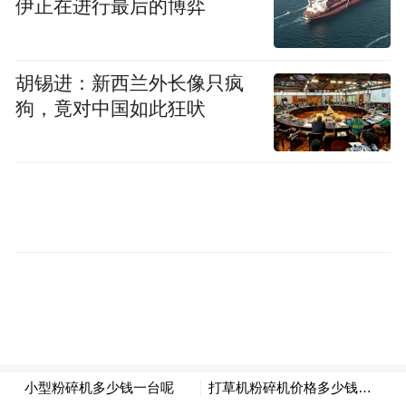
伊正在进行最后的博弈
这一判断，根植于淮安作为长三角北翼“公铁
水空”发展最均衡城市的硬核实力。
胡锡进：新西兰外长像只疯
狗，竟对中国如此狂吠
6条高速公路穿境而过，淮安公路网人口密度
江苏第一；
高铁淮安东站直达全国120个城市；
淮安港集装箱吞吐量连续17年居全省内河第
一；
机场三期建成后，年旅客吞吐量750万人次，
货邮吞吐量25万吨……