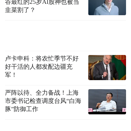
谷最红的25岁AI股神也被当
淮安的关键因素之一，在这里，我们一年可
韭菜割了？
省下7000多万元运输费用，真正做到了物流
成本最低。”
物流通，则产业兴。
历经 4 年深耕，中天淮安实现跨越式发展，
卢卡申科：将农忙季节不好
持续刷新全球钢帘线行业工程建设与生产运
好干活的人都发配边疆充
军！
营纪录：从 0 到 50 万吨产能仅用不到 3 年，
2026 年将实现 70 万吨产能，稳居国内第
严阵以待、全力备战！上海
二、全球前三。
市委书记检查调度台风“白海
豚”防御工作
龙头企业的高速发展更带动产业链上下游的
加速集聚。中天淮安精心打造“1小时产业配