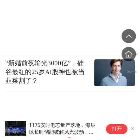
“新婚前夜输光3000亿”，硅
谷最红的25岁AI股神也被当
韭菜割了？
1175安时电芯量产落地，海辰
海
打开
以长时储能破解风光波动、
程
AIDC用电难题
全