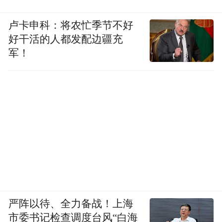
“特别声明：以上作品内容(包括在内的视频、图片或音
卢卡申科：将农忙季节不好
频)为凤凰网旗下自媒体平台“大风号”用户上传并发
好干活的人都发配边疆充
布，本平台仅提供信息存储空间服务。
Notice: The content above (including the videos,
军！
pictures and audios if any) is uploaded and posted
by the user of Dafeng Hao, which is a social media
platform and merely provides information storage
space services.”
严阵以待、全力备战！上海
市委书记检查调度台风“白海