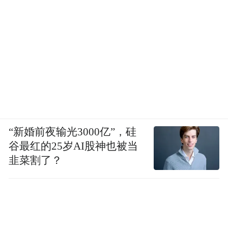
生产能力，高倍率小型动力锂电池市场占有
率国内排名第二、全球第三。”
而身处时兴的AI风口，在淮企业同样展现出
极强的敏锐度。
2026 年被鹏鼎控股董事长沈庆芳定义为算力
客户订单的 “导入元年”。在 AI 大模型爆发的
当下，算力即生产力，而 PCB 作为电子产品
“新婚前夜输光3000亿”，硅
的“母体”，是支撑算力爆发的物理基石。这
谷最红的25岁AI股神也被当
韭菜割了？
一次，臻鼎科技集团选择将集团最前沿、最
高端的产品线 —— 高阶 HDI 及 HLC，优先
布局在淮安。
进一步，这些创新企业思考的并不仅是个体