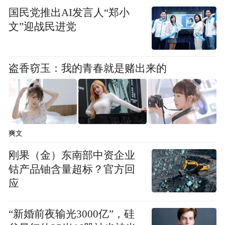
而这份物流优势，正直接变现为企业的成本
国民党推出AI发言人“郑小
红利。
文”迎战民进党
中天钢铁集团在淮布局了总投资 202 亿元、
盗香窃玉：我的青春就是赌出来的
建设年产 160 万吨超高强精品钢帘线项目，
全面达产后将占据全球 30%、全国 50% 的市
场份额，成为全球钢帘线产业智能化改造、
数字化转型、网络化联接、绿色化提升的标
爽文
杆引领。
刚果（金）东南部中资企业
两百亿级重磅项目落地，为何是淮安？
钴产品铀含量超标？官方回
应
中天淮安新材料有限公司总经理陈军召道出
了选址的关键：“便捷的水运是中天钢铁选择
“新婚前夜输光3000亿”，硅