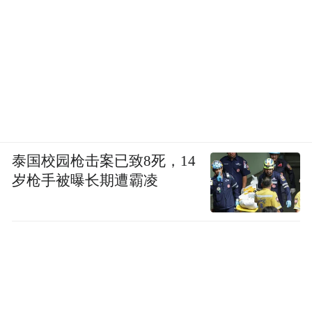
淮安构建全周期政企服务体系，222名处级营
商服务专员、271名政策专员、101名营商环
境监督员联动协作，主动为企业排忧解难联
动协作，建立“企业吹哨、部门报到”快速响
应机制；
立法出台《淮安市优化营商环境条例》，把
泰国校园枪击案已致8死，14
每年7月5日定为“淮安企业家日”，让企业家
岁枪手被曝长期遭霸凌
在大会主席台坐C位，在权益保障、生活服务
等方面提供实实在在的礼遇；
推行包容审慎监管，涉企不予处罚、从轻处
罚、减轻处罚清单事项958项，覆盖面全省最
多……