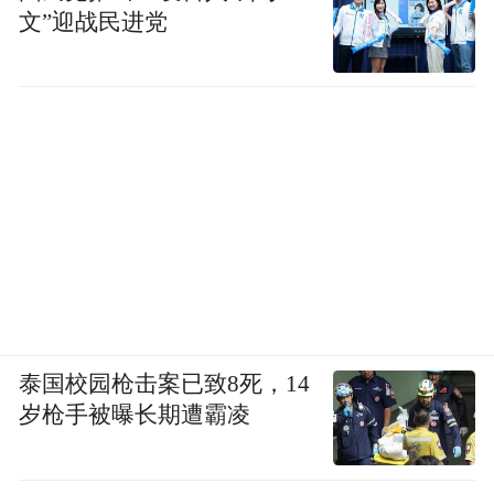
文”迎战民进党
面向未来，淮安又有怎样的信心？
“迈向‘十五五’新征程，我们将突出项目引培
和科技创新‘双轮驱动’，构建以‘353’战略性
新兴产业融合集群为重点的现代化产业体
系，科学布局人工智能、新型储能、功能性
材料等未来产业，着力培育淮安特色的产业
链、创新链、供应链，力争五年内形成5个千
亿级产业集群，当好江苏打造‘发展新质生产
力重要阵地’的生力军。” 史志军说道。
泰国校园枪击案已致8死，14
岁枪手被曝长期遭霸凌
在淮安兴业“顺适其意”！
“淮安是我的第二个家。”20 年的风雨同舟，