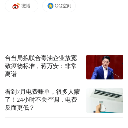
台当局拟联合毒油企业放宽
致癌物标准，蒋万安：非常
离谱
午餐后，国际友人走进茅山风景区，在青山
看到7月电费账单，很多人蒙
了！24小时不关空调，电费
环抱、宫观错落间了解道教文化底蕴，感悟
反而更低？
中华传统文化的博大精深，途中驻足品尝茅
山特色文创雪糕，乐享山间惬意时光。暮色