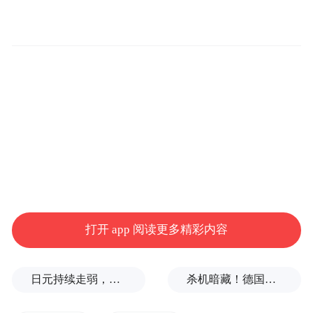
打开 app 阅读更多精彩内容
日元持续走弱，给我们什么样的机会？
杀机暗藏！德国机场发现携爆炸物无人机，或涉及外国势力