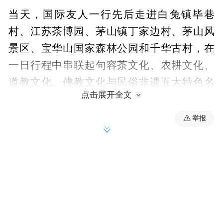
当天，国际友人一行先后走进白兔镇毕巷
村、江苏茶博园、茅山镇丁家边村、茅山风
景区、宝华山国家森林公园和千华古村，在
一日行程中串联起句容茶文化、农耕文化、
道教文化、佛教文化与民俗非遗五大特色名
点击展开全文
片，构建 “自然 + 人文” 的沉浸式体验体系。
在毕巷村、江苏茶博园，大家体验传统采茶
举报
制茶技艺，在一叶一芽间感受中国茶文化的
源远流长；在丁家边村，桑葚采摘乐趣十
足，留学生们沉浸式体验乡村采摘的田园意
趣，感受乡村振兴带来的鲜活图景。