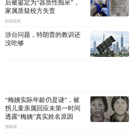
后被鉴定为“器质性痴呆”，
家属质疑校方失责
封面新闻
涉台问题，特朗普的教训还
没吃够
此次活动由句容市委宣传部联合南京师范大
学国际文化教育学院、江苏大学海外教育学
院共同举办，为在华留学生搭建了感知句
容、了解中国的优质平台，进一步拓宽了 “福
“梅姨实际年龄仍是谜”，被
拐儿童亲属回应未第一时间
地句容” 境外传播渠道，提升了城市国际知名
透露“梅姨”真实姓名原因
度与影响力。句容市委宣传部业务负责人介
潮新闻
绍，下一步，句容将持续开展形式多样的国