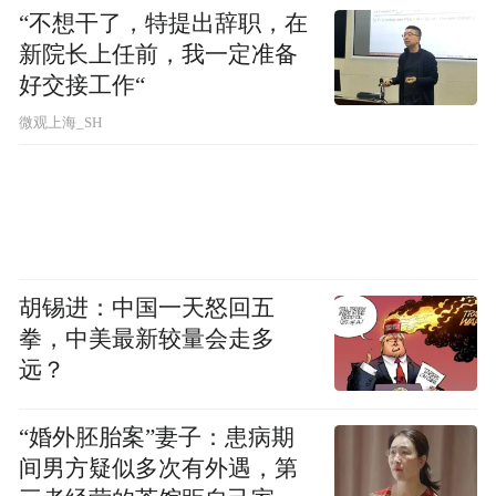
际交流活动，以文化为桥、以风景为媒，向
“不想干了，特提出辞职，在
新院长上任前，我一定准备
世界讲好句容故事、传播句容声音，让更多
好交接工作“
国际友人认识句容、走进句容、爱上句容。
微观上海_SH
（通讯员：许鹏锋 尹季璇）
“特别声明：以上作品内容(包括在内的视频、图片或音
频)为凤凰网旗下自媒体平台“大风号”用户上传并发
布，本平台仅提供信息存储空间服务。
Notice: The content above (including the videos,
pictures and audios if any) is uploaded and posted
胡锡进：中国一天怒回五
by the user of Dafeng Hao, which is a social media
拳，中美最新较量会走多
platform and merely provides information storage
远？
space services.”
“婚外胚胎案”妻子：患病期
间男方疑似多次有外遇，第