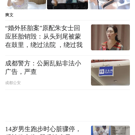
爽文
留学生们一路看、一路拍、一路交流，用镜
“婚外胚胎案”原配朱女士回
头记录美景，用语言分享感受，纷纷表示此
应胚胎销毁：从头到尾被蒙
次行程内容丰富、意义非凡，既领略了句容
在鼓里，绕过法院 ，绕过我
的自然风光，也深度体验了中国非遗与传统
成都警方：公厕乱贴非法小
文化，是一次难忘的文化之旅。
广告，严查
成都公安
14岁男生跑步时心脏骤停，