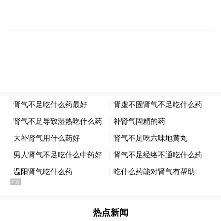
渐浓，旅程走进宝华山景区，作为律宗祖
庭，隆昌寺庄严肃穆、古刹流芳，国际友人
静心参观，感受千年佛教文化的宁静悠远与
庄严厚重；山脚下的千华古村，青砖黛瓦、
古色古香，烟火气与古韵交织。夜幕降临，
非遗打铁花绚丽绽放，铁花飞溅、流光溢
彩，搭配古戏台的传统演出，沉浸式体验句
容非遗民俗的独特魅力，在光影流转中触摸
句容鲜活的文化根脉。
热点新闻