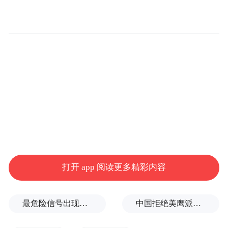
本届活动亮点突出。AI电商赋能区面向电商
从业者、产业带及创业者提供一站式、可交
易、可落地的全栈AI服务，打响连云港AI电
商发展大会品牌；OPC社区数字人办公室、
仓播厂播体验区、产业带选品对接区同步亮
相，集中展示智能客服、AI文案、数字人直
播、跨境电商一站式服务等应用场景，推动
“AI+电商”从概念展示走向落地实用。东海水
晶和穿戴甲、赣榆海鲜、灌云主题服饰、灌
打开 app 阅读更多精彩内容
南菌菇、宠物经济、大健康等特色产业带集
中亮相，实现产地直供与全球采购高效衔
最危险信号出现！全球能源大动脉岌岌可危
中国拒绝美鹰派副防长访华？弦外之音被热议
接，助力港城好物通达全国、行销全球。