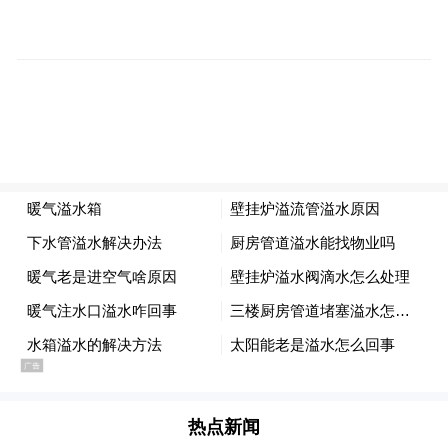
展，形成“多点支撑、全域协同、链接全球”
的电商发展新格局，成为拉动经济增长、促
进共同富裕的重要引擎。
据悉，本届活动将持续至5月19日，期间同步
推出特色直播、选品对接、互动体验、文旅
消费等系列项目，以数字赋能产业、以消费
激活城市，全力打造具有全国影响力的AI电
商创新高地与消费促进平台，为江苏数字经
济高质量发展贡献港城力量。
通讯员：陈绍贤
热点新闻
“特别声明：以上作品内容(包括在内的视频、图片或音