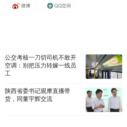
公交考核一刀切司机不敢开
空调：别把压力转嫁一线员
工
近年来，连云港市抢抓数字经济与人工智能
发展机遇，持续做大做强电商产业，网络销
陕西省委书记观摩直播带
售额连续7年保持百亿增长，2025年突破
货，同董宇辉交流
1400亿元。东海水晶和穿戴甲、赣榆海鲜、
灌云服饰等特色产业集群加速崛起，直播电
商、内容电商、跨境电商等新业态蓬勃发