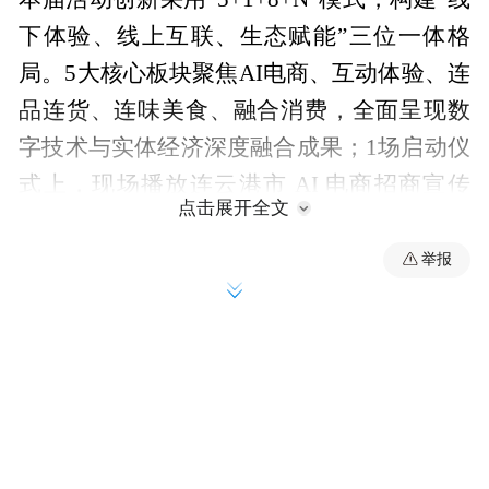
下体验、线上互联、生态赋能”三位一体格
局。5大核心板块聚焦AI电商、互动体验、连
品连货、连味美食、融合消费，全面呈现数
字技术与实体经济深度融合成果；1场启动仪
式上，现场播放连云港市 AI 电商招商宣传
点击展开全文
片，县区联合推介特色产业带，同步成立连
云港AI电商生态联盟、启动第七届518网络购
举报
物季，为产业发展注入新动能；8项标志性子
活动涵盖产业出海对接、AI实战培训、直播
大赛、IP赋能对接等内容，贯穿全年、覆盖
全域；N场促消费活动联动各县区、商业综
合体、电商园区、特色街区，形成全城同
频、线上线下联动的消费热潮。