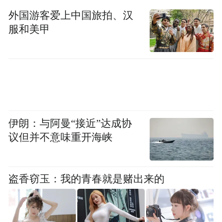
频)为凤凰网旗下自媒体平台“大风号”用户上传并发
外国游客爱上中国旅拍、汉
布，本平台仅提供信息存储空间服务。
服和美甲
Notice: The content above (including the videos,
pictures and audios if any) is uploaded and posted
by the user of Dafeng Hao, which is a social media
platform and merely provides information storage
space services.”
伊朗：与阿曼“接近”达成协
议但并不意味重开海峡
盗香窃玉：我的青春就是赌出来的