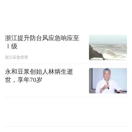
业、康居创业，持续提升城市综合承载力与
吸引力。要树牢“人人都是营商环境”理念，
压实责任、补齐短板，持续优化服务效能，
不断夯实高质量发展根基。
浙江提升防台风应急响应至
Ⅰ级
刘源强调，要以“一往无前”的信心勇毅前
浙江应急管理
行。从陈家港战役军民同心、保障民生的历
史实践中汲取奋进力量，传承改造苏北盐碱
永和豆浆创始人林炳生逝
世，享年70岁
荒滩战天斗地的拼搏精神，紧扣“向东向海向
未来，强富美高响水潮”的奋进航向，勇立发
展潮头、主动担当作为，携手广大企业家扎
根响水、投资兴业，在并肩奋斗中实现“走进
响水、如鱼得水”的双向共赢，奋力推动响水
高质量发展迈上新台阶。