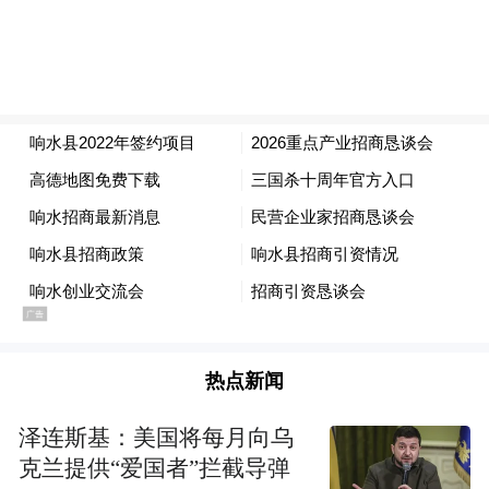
会上，工业经济区、经济开发区作产业招商
推介；全国盐商联席会议首任主席、北京盐
城企业商会会长杨海峰，响水县不锈钢产业
商会会长许小军以及拟落地客商、增资扩产
企业代表分别发言。
会前，与会人员还到万隆重工、天能重工、
响水港码头、长峰管业、不锈钢展示中心等
地进行现场调研。
热点新闻
县领导吴德辉、周婧苏、彭加锦、马乔乔、
泽连斯基：美国将每月向乌
陈鸣胜、顾爱红参加。
克兰提供“爱国者”拦截导弹