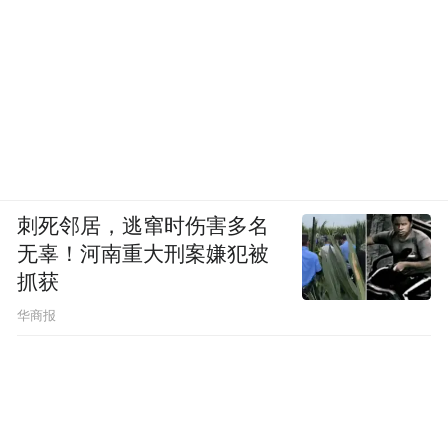
刺死邻居，逃窜时伤害多名
无辜！河南重大刑案嫌犯被
抓获
华商报