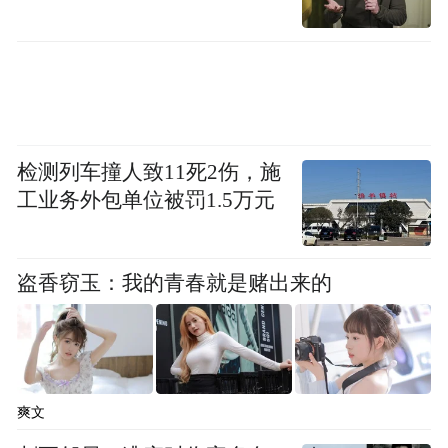
来源：响水融媒
检测列车撞人致11死2伤，施
工业务外包单位被罚1.5万元
“特别声明：以上作品内容(包括在内的视频、图片或音
盗香窃玉：我的青春就是赌出来的
频)为凤凰网旗下自媒体平台“大风号”用户上传并发
布，本平台仅提供信息存储空间服务。
Notice: The content above (including the videos,
pictures and audios if any) is uploaded and posted
by the user of Dafeng Hao, which is a social media
platform and merely provides information storage
爽文
space services.”