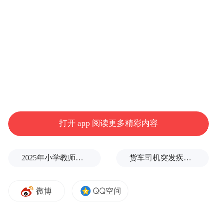
刘源指出，要以“一心一意”的决心锚定目
标。立足县域独特资源禀赋与比较优势，坚
定不移向海图强、向绿而兴、向新转型，聚
焦基础设施提质、要素保障赋能、营商环境
优化精准发力、持续攻坚。协同推进港口航
打开 app 阅读更多精彩内容
道建设，积极对接高速路网交通项目布局，
深度融入淮河生态经济带国家战略，构建内
外联通、高效便捷的综合交通体系。要积极
2025年小学教师减少13.19万
货车司机突发疾病晕倒车轮边，陌生同行第一时间发现并救助
推动灌河两岸一体化发展，依托返乡政策吸
引外出人员回流，强化用工要素支撑。要以
城市更新推动县城、港城宜居宜业、安居乐