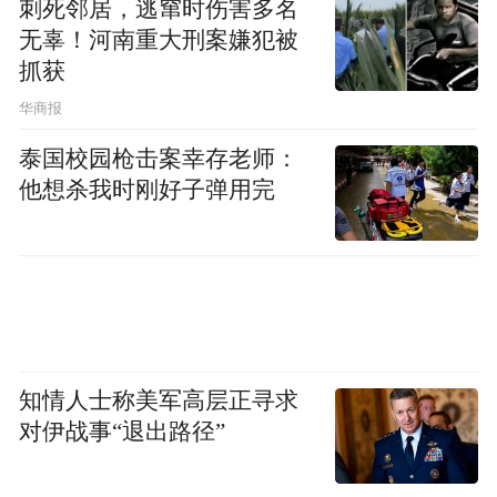
刺死邻居，逃窜时伤害多名
无辜！河南重大刑案嫌犯被
抓获
华商报
泰国校园枪击案幸存老师：
他想杀我时刚好子弹用完
知情人士称美军高层正寻求
对伊战事“退出路径”