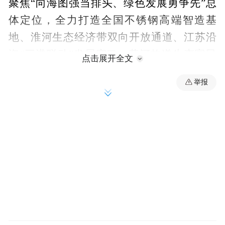
聚焦“向海图强当排头、绿色发展勇争先”总
体定位，全力打造全国不锈钢高端智造基
地、淮河生态经济带双向开放通道、江苏沿
海“三港联动”发展窗口、黄河故道生态富民
点击展开全文
廊道节点，加快构建“3+3+3”现代化产业体
举报
系，在共同富裕上有更多作为，在绿色低碳
上作更多示范，为盐城万亿之城目标作出新
的更大贡献。