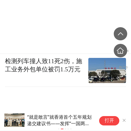
检测列车撞人致11死2伤，施
工业务外包单位被罚1.5万元
“就是敢言”就香港首个五年规划
趵
打开
递交建议书——发挥“一国两制”
源
优势 助力香港“由治及兴”