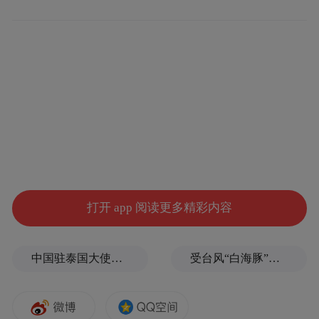
泰兴市盛泰铝业制造有限公司是一家专业研
发生产电网专用铝型材的企业，其产品凭借
过硬品质与稳定供货能力获得市场认可，去
打开 app 阅读更多精彩内容
年完成开票销售1.2亿元。“今年我们紧抓电
网基建发展机遇，持续优化生产工艺、扩大
中国驻泰国大使馆发布关于中国公民来泰国参加文体活动的提醒
受台风“白海豚”影响，福建沿海40条航线停航
产能规模，不断拓宽内外市场渠道，全力冲
刺全年2亿元销售目标。”该公司总经理陈健