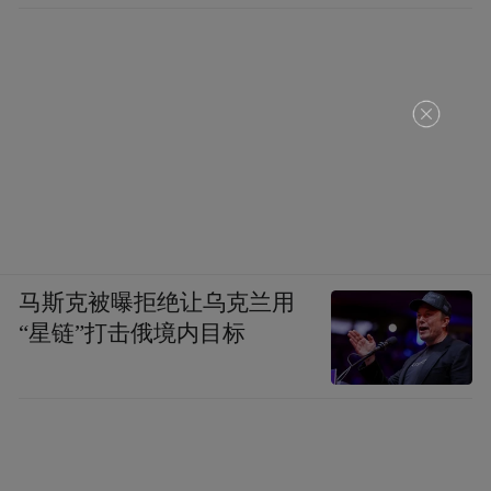
马斯克被曝拒绝让乌克兰用
“星链”打击俄境内目标