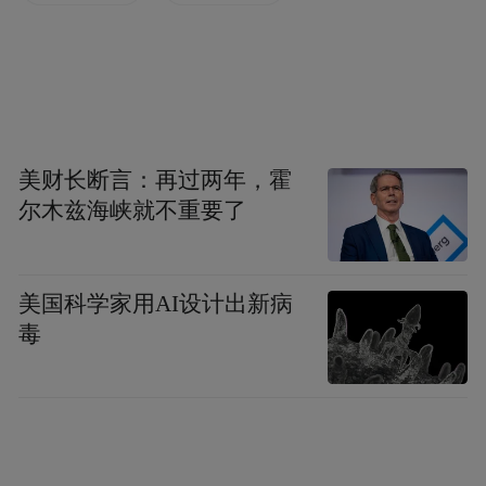
说。
两家企业是我市增长点培育的缩影。2026
年，全市共有全年预计净增开票销售超5000
万元的增长点67个（存量企业59个、增量项
美财长断言：再过两年，霍
目8个），其中超亿元增长点39个。针对企业
尔木兹海峡就不重要了
发展痛点难点，安排专人跟踪对接、及时协
调解决，确保既定增量落地。
美国科学家用AI设计出新病
数据显示，一季度，全市各园区67个企业
毒
（项目）累计实现开票销售195.4亿元，同比
增长8.7%，净增开票销售15.7亿元。非园区
乡镇（街道）增长点企业同样表现亮眼，12
个非园区乡镇（街道）计划净增开票销售超