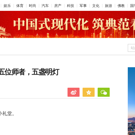
娱乐
体育
时尚
汽车
房产
科技
军事
文化
旅游
佛教
国
站
：五位师者，五盏明灯
小礼堂。
。