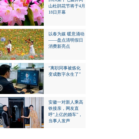
山杜鹃花节将于4月
18日开幕
以春为媒 暖意涌动
——盘点清明假日
消费新亮点
“离职同事被炼化
变成数字永生了”
安徽一对新人乘高
铁接亲，网友直
呼“上亿的婚车”，
当事人发声