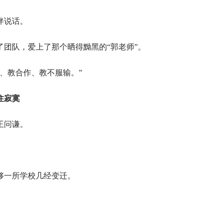
伴说话。
团队，爱上了那个晒得黝黑的“郭老师”。
、教合作、教不服输。”
住寂寞
王问谦。
够一所学校几经变迁。