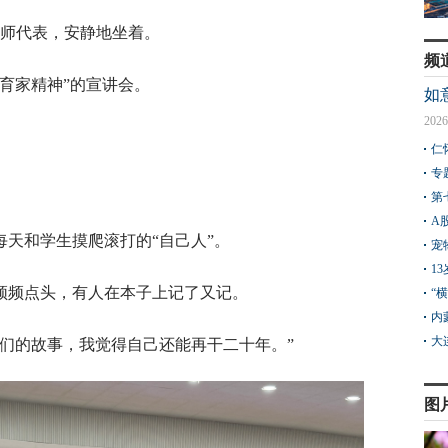
教师代表，安静地坐着。
频
育家精神”的宣讲会。
如
2026
仁
专
第
A
天和学生摸爬滚打的“自己人”。
宠
1
频频点头，有人在本子上记了又记。
“
内
大
们的故事，我觉得自己还能再干二十年。”
图