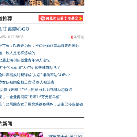
道推荐
意甘肃随心GO
0
-05-16 17:58:35
条评论
怀市长：以酱香为桥，推仁怀酒旅票品牌走向国际
题：铁人是怎样炼成的
七届上海创新创业青年50人论坛
股“千亿元军团”大扩容 这些城市起飞了
物叫声能实时翻译成“人话” 准确率达94.6%？
3岁女孩被闺蜜胁迫卖淫 多人被追责
横店快没剧组了”登上热搜 横店影视城动态辟谣
蒙古一企业再回应“月薪1.6万元招羊倌”
连市监局回应女子用烧烤铁签喂狗：店主已停业整顿
片新闻
2026第十七届井冈