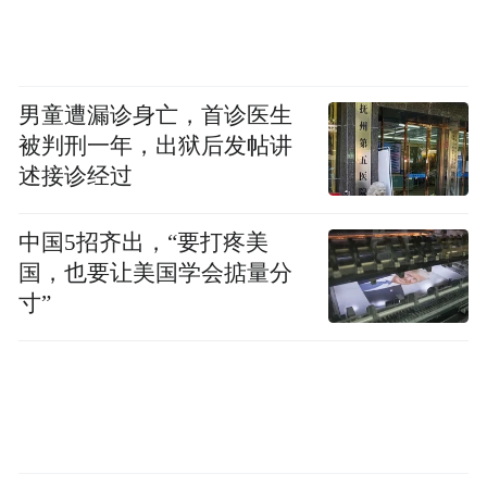
男童遭漏诊身亡，首诊医生
被判刑一年，出狱后发帖讲
三位国际权威从行为、机制、营养三维度共
述接诊经过
同确认：生活方式医学是21世纪健康治理的
中国5招齐出，“要打疼美
主赛道。
国，也要让美国学会掂量分
寸”
落地之诺：从全球共识到中国实践
“中国银发人群精准
全球智慧需要中国底座。
营养赋能计划”
正式启动，中国老年学和老年
医学学会老年教育分会联合享佳集团、新西
兰Spring Sheep春绵公司等机构共同发起，标