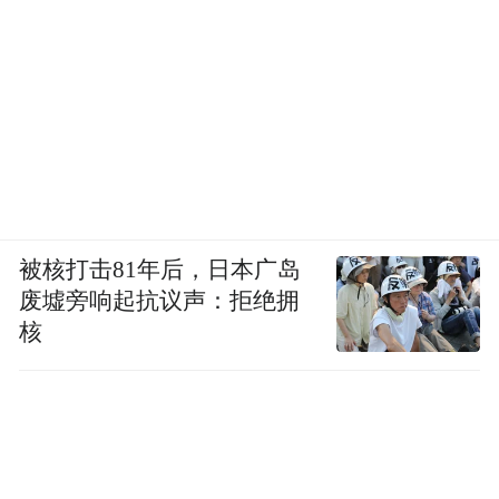
学科里程碑随之到来：国内首部生活方式医
《抗衰革命：人体衰老规律和生
学抗衰专著
活方式医学》
北京大学医学部与享佳
首发，
集团“康养游学长寿营”
同步启动，完成从学
术到产业的闭环。
产业之基：银发经济高质量发展的价值锚点
被核打击81年后，日本广岛
废墟旁响起抗议声：拒绝拥
享佳集团董事长肖俊方
揭示产业核心命题：
核
银发健康产业的终极竞争力，在于围绕“健康
管理+情感陪伴”构建可持续、有温度的长期
《银发人群消费洞察报
关系。同期发布的
告》
精准捕捉从“生存型养老”向“品质型养