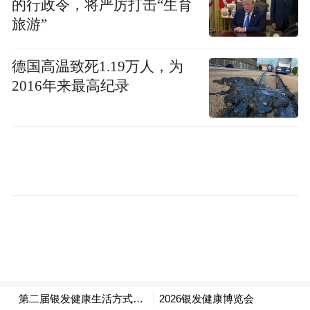
的行政令，将严厉打击“生育
命的底色、生活的底气、快乐的底蕴”之“三
旅游”
底观”，建立从认知到意志的完整健康人格。
中国疾控中心慢病中心主任吴静
直指现实：
德国高温致死1.19万人，为
生活方式是慢病防控的“关键密码”，“关口前
2016年来最高纪录
移”已是体系建设紧迫命题。
顶层意志、科学认知与流行病现实交汇：健
康老龄化不是延长寿命，而是重构生命质量
的系统工程。
全球之智：生活方式医学的范式革新
大会实现国际前沿与中国需求的深度对话。
生活方式医学学科创始人詹姆斯·瑞普
首次面