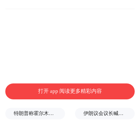
打开 app 阅读更多精彩内容
以生活方式医学为核心方法论，面
这是一次
向亿级银发人群的健康治理升维实践
。
特朗普称霍尔木兹海峡协议尚未达成，正参与相关谈判
伊朗议会议长喊话：别再作秀了！