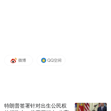
时代之问：从国家战略到个体觉醒
民政部原副部长顾
大会开篇完成双重定调。
朝曦
以“健康就是存款，快乐就是利息”点破
本质：从“以治病为中心”转向“以健康为中
心”，生活方式是占比最高的健康决定因素。
中华预防医学会监事长梁东明
提出“科学是健
康之本”，以“主动健康三要素”和“健康是生
特朗普签署针对出生公民权