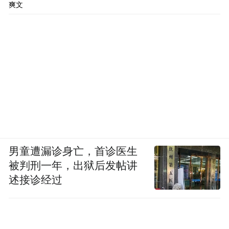
一套可落地的理论框架、一组可
龄化提供了
爽文
复制的行动方案、一条可预期的产业路径
。
科学生活，主动健康。当生活方式医学走进
千万银发家庭，我们看到的不仅是一次医学
范式的革新，更是一场关乎亿万人生命质量
的社会运动。
使命赓续，步履不停！
男童遭漏诊身亡，首诊医生
被判刑一年，出狱后发帖讲
“特别声明：以上作品内容(包括在内的视频、图片或音
频)为凤凰网旗下自媒体平台“大风号”用户上传并发
述接诊经过
布，本平台仅提供信息存储空间服务。
Notice: The content above (including the videos,
pictures and audios if any) is uploaded and posted
by the user of Dafeng Hao, which is a social media