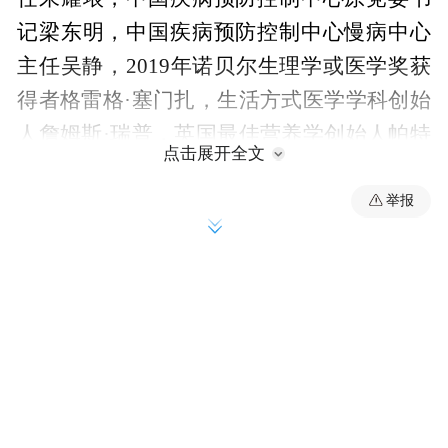
记梁东明，中国疾病预防控制中心慢病中心
主任吴静，2019年诺贝尔生理学或医学奖获
得者格雷格·塞门扎，生活方式医学学科创始
人詹姆斯·瑞普，英国最佳营养学创始人帕特
点击展开全文
里克·霍尔福德，全国康复医学首席科学传播
专家励建安院士，北京老年医院副院长刘小
举报
鹏，享佳集团创始人、董事长肖俊方等政产
学研媒权威代表齐聚一堂。中央电视台原著
名主持人肖东坡与中央广播电视总台主持人
刘康联袂主持。