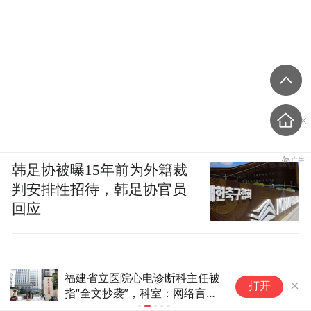
韩足协被曝15年前为外籍裁
判安排性招待，韩足协官员
回应
福建省立医院心电诊断科主任被
怀
打开
指“全文抄袭”，科室：网络言论
i
属错误解读
师