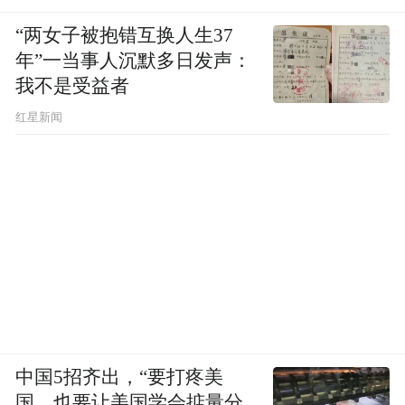
方案之成：中国式生活方式医学的学科建构
“两女子被抱错互换人生37
将前沿理论与中国需求深度融合，是大会下
年”一当事人沉默多日发声：
我不是受益者
北京老年医院副院长刘小鹏
半场核心命题。
红星新闻
提出，AI正推动医学从“被动医疗”向“主动健
康”转轨，“AI驱动的主动健康订阅经济将成
享佳集团医学总监张磊
主流”。
提出“人体衰
老五段论”和“2345慢病管理法”，提供通俗可
励建安院士
实践的健康指南。
以“运动是医
药”给出“循序渐进、持之以恒、因人而异”的
杭州市第七人民医院副院长毛洪京
方法论。
享佳睡眠研究院副院长任杰
与
擘画“让1亿人
睡个好觉”的愿景；
中国5招齐出，“要打疼美
国，也要让美国学会掂量分