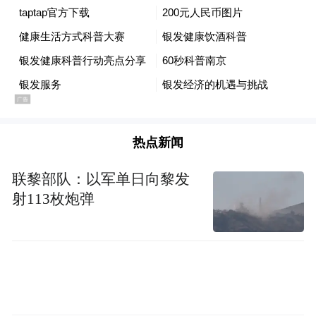
向中国阐释“五大处方”——运动、饮食、戒
烟、健康体重、限酒，循证证明可降低80%
心血管病、90%糖尿病风险，完成从药物干
2019年诺贝
预到行为干预的医学哲学转向。
尔奖得主格雷格·塞门扎
以缺氧诱导因子
热点新闻
（HIF）研究揭示衰老调控的分子机制，证明
英国营养学
健康长寿并非不可干预的天命。
联黎部队：以军单日向黎发
家帕特里克·霍尔福德
提出“约73%的痴呆症可
射113枚炮弹
以预防”，并以低碳水、优质睡眠、Omega-3
等路径，给出从“知道”到“做到”的阶梯。