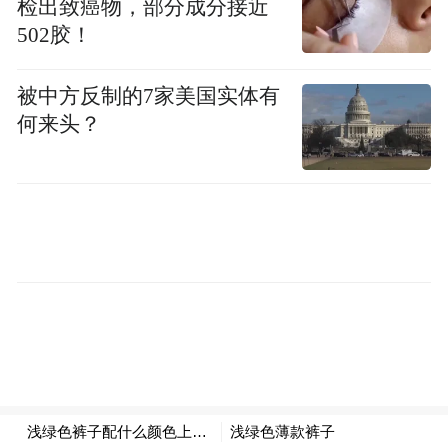
检出致癌物，部分成分接近
502胶！
与此同时，天龙镁铝合金新材料智能产线项
目、恒义新能源汽车零部件扩产项目、华盛
被中方反制的7家美国实体有
新能源汽车零部件制造项目等同步推进，产
何来头？
业集群规模持续壮大。
服务赋能聚力，产业链抱团成长
项目高效推进，贴心服务与产业协作相辅相
成。
城南园区全程跟进项目落地建设，细化施工
节点，统筹场地、道路、水电等基础配套，
保障企业拿地即可开工，为项目建设扫清阻