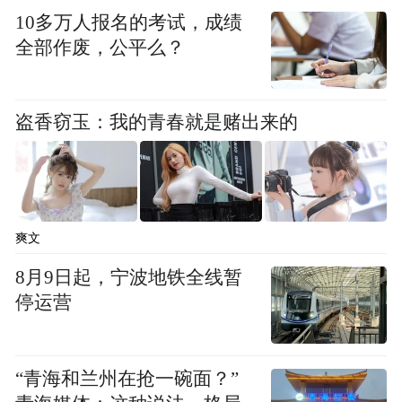
需、共享技术，本土配套愈发紧密，生产成
10多万人报名的考试，成绩
本有效下降，产业吸引力不断提升。
全部作废，公平么？
如今，园区汽车零部件产业年销售额突破100
亿元，车身相关配套产品覆盖面广泛，合作
盗香窃玉：我的青春就是赌出来的
车企数量稳步增加。
爽文
8月9日起，宁波地铁全线暂
停运营
“青海和兰州在抢一碗面？”