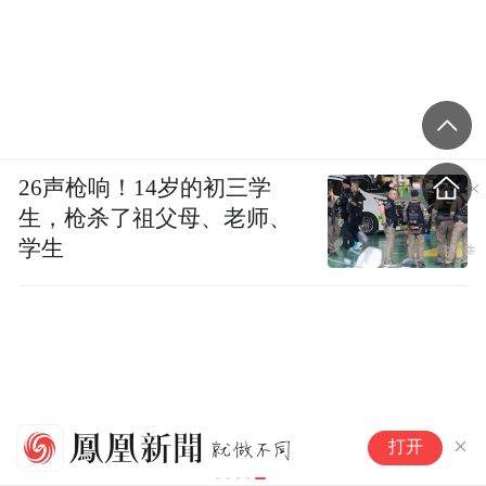
26声枪响！14岁的初三学
生，枪杀了祖父母、老师、
学生
SK海力士砸54万亿韩元新建两
海
打开
座晶圆厂：扩容内存产能 最快
程
2028年投产
全