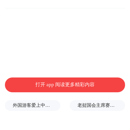
产业壮大，项目是关键支撑。
新程汽车工业项目二期工程正处于收尾阶
段，本月底将完成验收，6月启动设备安装，
打开 app 阅读更多精彩内容
9月就能投产。项目新增先进生产与智能仓储
设施，补齐产品品类，一二期全部投产后，
外国游客爱上中国旅拍、汉服和美甲
老挝国会主席赛宋蓬逝世
年产值有望突破10亿元。这家深耕行业34年
的企业，分支机构遍布全国，合作30多家主