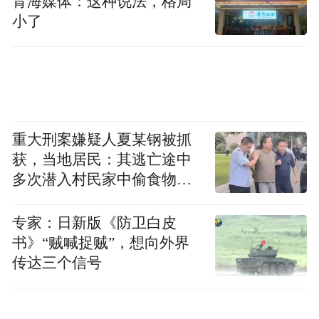
青海媒体：这种说法，格局
小了
从单一产品制造，延伸至整条产业链协同发
展，产业体量向着200亿级别迈进。接下来城
南园区将深挖产业潜力，壮大特色制造产
重大刑案嫌疑人夏某钢被抓
获，当地居民：其逃亡途中
业，助力靖江建成长三角颇具影响力的新能
多次潜入村民家中偷食物被
源汽车零部件产业高地。
发现
专家：日新版《防卫白皮
来源：泰州发布
书》“贼喊捉贼”，想向外界
传达三个信号
“特别声明：以上作品内容(包括在内的视频、图片或音
频)为凤凰网旗下自媒体平台“大风号”用户上传并发
布，本平台仅提供信息存储空间服务。