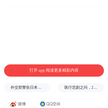
“特别声明：以上作品内容(包括在内的视频、图片或音
频)为凤凰网旗下自媒体平台“大风号”用户上传并发
布，本平台仅提供信息存储空间服务。
Notice: The content above (including the videos,
pictures and audios if any) is uploaded and posted
by the user of Dafeng Hao, which is a social media
platform and merely provides information storage
space services.”
打开 app 阅读更多精彩内容
外交部警告日本：不要再次走向历史的被告席
医疗悲剧之问，2岁半患儿身亡，医生获刑1年