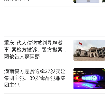
重庆“代人信访被判寻衅滋
事”案检方撤诉、警方撤案，
两被告人获国赔
湖南警方悬赏通缉27岁卖淫
集团主犯、39岁毒品犯罪集
团主犯