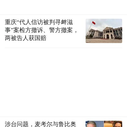
重庆“代人信访被判寻衅滋
事”案检方撤诉、警方撤案，
两被告人获国赔
涉台问题，麦考尔与鲁比奥