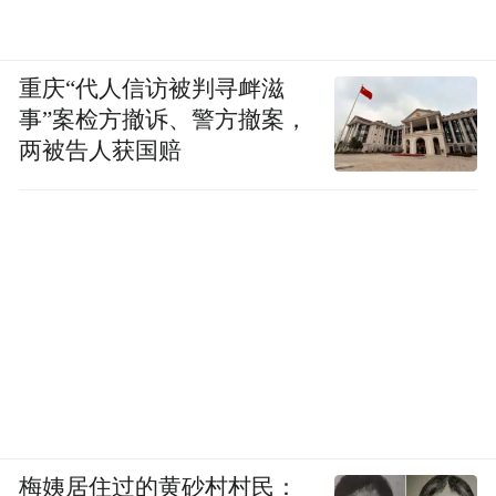
重庆“代人信访被判寻衅滋
事”案检方撤诉、警方撤案，
两被告人获国赔
梅姨居住过的黄砂村村民：