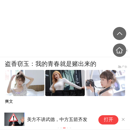
盗香窃玉：我的青春就是赌出来的
爽文
中国红十字
美方不讲武德，中方五箭齐发
打开
灾物资