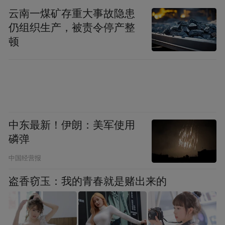
大可达6.1毫米，投射到角膜平面的等效光学
云南一煤矿存重大事故隐患
仍组织生产，被责令停产整
区直径最高达7.6毫米，能够充分适配人眼夜
顿
间自然散大的6至7毫米瞳孔，从而从根源上
大幅降低术后眩光、光晕及夜间视物模糊等
问题。
徐英男强调，患者最直接的获益是夜间视觉
中东最新！伊朗：美军使用
质量的显著提升。对于有夜间驾驶需求、频
磷弹
繁夜间用眼或对视觉质量有高标准的患者，
中国经营报
V5晶体是更优选择。目前，眼科医院已经成
熟开展。
盗香窃玉：我的青春就是赌出来的
度数低≠视力好：手术核心是提升视觉质量