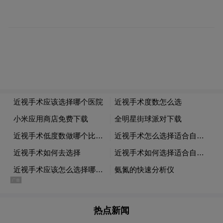
康以及个人用眼需求与生活习惯。精细化术
前检查是手术安全与效果的基石。
ICL升级新一代V5晶体：显著降低术后眩光
徐英男主任介绍，ICL晶体植入术进入中国已
二十余年，技术成熟、安全稳定。据STAAR
Surgical公司2026年2月25日发布的数据，全
球ICL晶体累计植入量已突破400万枚。
今年，国内屈光领域迎来重要升级——新一
代EVO+ ICL（V5）晶体已正式投入临床。
与上一代广泛使用的V4c晶体相比，V5的核
热点新闻
心改进在于光学直径增大：其光学区直径最