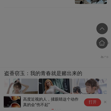
盗香窃玉：我的青春就是赌出来的
高度近视的人，揉眼睛这个动作
白
打开
真的会“伤不起”
是
爽文