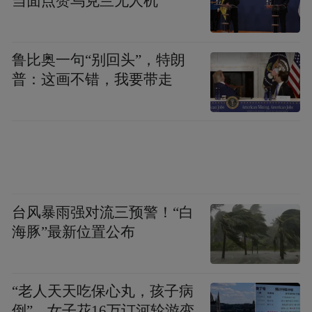
当面点赞乌克兰无人机
鲁比奥一句“别回头”，特朗
普：这画不错，我要带走
台风暴雨强对流三预警！“白
术后视力回退:能否再做ICL？
海豚”最新位置公布
针对“以前做过近视手术，现在视力回退，能
否再做ICL”的常见问题，徐英男主任给出肯
“老人天天吃保心丸，孩子病
倒”，女子花16万订河轮游变
定答复：前提是经详细评估，确认属于真正