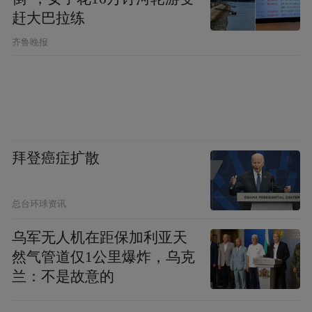
赶大巴拉练
的度数回退。若条件满足，无论是再次行角
齐鲁晚报
膜激光手术，还是选择晶体植入，均可进行
二次手术。她还补充，当前屈光手术不仅能
矫正近视，也能矫正远视和散光，具体方式
需依据个体检查报告综合评估。
三十余年技术积淀：尖端设备与世界同步
拜登癌症扩散
上世纪90年代初，准分子激光近视手术进入
总台环球资讯
中国。1995年，南京医科大学眼科医院屈光
乌军无人机在距保加利亚天
中心率先引入准分子激光仪，成为省内最早
然气管道仅1公里爆炸，乌克
开展准分子激光手术的机构之一，至今已有
兰：不是故意的
30余年历史。