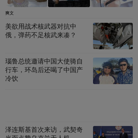
徐英男主任纠正了一个常见误区：“近视度数
爽文
低并不等于视力好，两者之间没有直接的换
美欲用战术核武器对抗中
算关系。”例如，一名近视仅75度，视力却可
俄，弹药不足核武来凑？
能只有0.5甚至更差，已影响工作、学习、运
动和日常生活，同样可考虑手术矫正。
瑙鲁总统邀请中国大使骑自
她解释，近视度数是验光得出的客观屈光数
行车，环岛后还喝了中国产
据，而视力是人体视觉分辨能力的主观体
冷饮
现，不可混为一谈。屈光手术的核心目标是
成功摘镜、提升视觉质量，而非单纯“降低度
数”。临床始终以患者的实际用眼需求和眼部
健康为出发点。
泽连斯基首次来访，武契奇