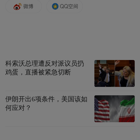
面对激光和ICL两种主流术式，许多患者及家
长不知如何抉择。徐英男介绍，目前近视矫
正主要分两类：一是准分子激光手术，通过
激光切削角膜、改变其形态来矫正视力；二
是眼内手术，即在眼内植入一枚“超微眼镜”
以达到矫正目的。
科索沃总理遭反对派议员扔
鸡蛋，直播被紧急切断
“每种手术方式适应的眼部条件不同，没有最
好，只有最适配。”徐英男举例，不少高度近
视、高度散光患者同时符合激光和ICL手术条
伊朗开出6项条件，美国该如
件，常感到困惑。她指出，两种术式并无绝
何应对？
对优劣，均可矫正600度以内散光，最终选择
必须基于严谨的术前检查，综合评估角膜形
态、角膜厚度、近视散光度数、眼部整体健