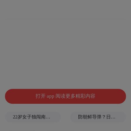
打开 app 阅读更多精彩内容
激光与ICL无优劣之分:“适配”是金标准
22岁女子独闯南太行失联13天，最后轨迹定位已确认
防朝鲜导弹？日本东京拟在东京站地下建“弹道导弹避难所”