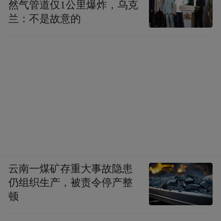
然气管道仅1公里爆炸，乌克
针对日常防控，她给出科学、可落地的实操
兰：不是故意的
建议：增加户外活动时间，养成端正读写坐
姿，打造双光源书写环境，坚持清淡饮食、
减少甜食、多吃护眼蔬果，同时保证充足睡
眠。此外，她特别强调一个易被忽视的重点
——建立个人屈光发育档案。建议儿童从幼
儿园、小学低年级起，定期到正规医院监测
眼轴长度、屈光度、角膜曲率等指标，动态
追踪眼部发育，实现近视早筛查、早预警、
早干预，从源头遏制近视的发生与发展。
云南一煤矿存重大事故隐患
仍组织生产，被责令停产整
“特别声明：以上作品内容(包括在内的视频、图片或音
顿
频)为凤凰网旗下自媒体平台“大风号”用户上传并发
布，本平台仅提供信息存储空间服务。