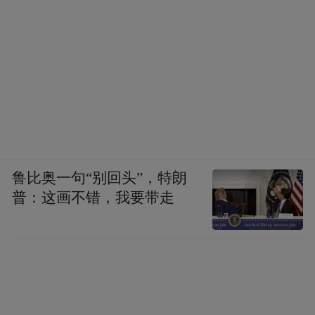
徐英男介绍，医院目前拥有德国蔡司
VisuMax全飞秒激光系统（已升级至4.0
版），引领角膜屈光手术进入全飞秒时代。
同时，医院引进了德国SCHWIND公司新一代
准分子激光手术设备阿玛仕1050RS，被誉为
近视手术界的“明星仪器”。此外，U视飞秒激
光、飞秒激光LLS-FS 3D美国LENSER 手术
鲁比奥一句“别回头”，特朗
导航系统、德国蔡司CALLISTO eye 3.7 、
普：这画不错，我要带走
ARTEVO800（双导航）眼科手术导航系统等
国内外主流设备一应俱全，检测配套完善，
可满足近视、远视、散光、老花及高度近视
患者个性化、高安全性与高视觉质量的需
求，为青年至中老年人群定制专属矫正方