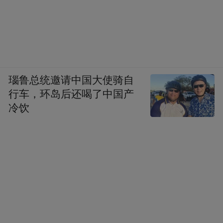
案。
质控优先：确保每一例手术安全
作为国家临床重点专科、三甲眼科医院，以
瑙鲁总统邀请中国大使骑自
及江苏省和南京市眼科医疗质量控制中心主
行车，环岛后还喝了中国产
委单位，南医大眼科医院始终坚持安全第
冷饮
一、质控优先。徐英男表示：“严格术前筛
选、精心制定手术方案、严谨的术后康复用
药处理、专家全流程把控，是确保手术安全
的关键措施。”医院由蒋沁院长、薛劲松副院
长、徐英男副主任医师等组成的手术团队技
术精湛，尤其在复杂疑难病例诊疗方面经验
丰富，已帮助无数近视朋友成功摘镜。