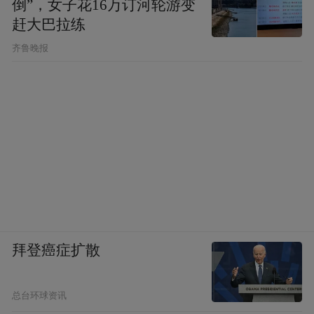
倒”，女子花16万订河轮游变
赶大巴拉练
齐鲁晚报
拜登癌症扩散
总台环球资讯