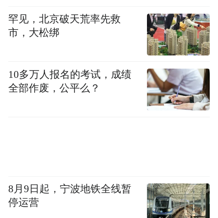
Notice: The content above (including the videos,
pictures and audios if any) is uploaded and posted
罕见，北京破天荒率先救
by the user of Dafeng Hao, which is a social media
市，大松绑
platform and merely provides information storage
space services.”
10多万人报名的考试，成绩
全部作废，公平么？
8月9日起，宁波地铁全线暂
停运营