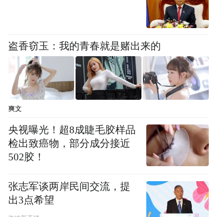
盗香窃玉：我的青春就是赌出来的
作为理想汽车
中大型增程SUV的年度升级车型
爽文
新车搭载理想全自研增程器
央视曝光！超8成睫毛胶样品
采用家庭大五座布局
检出致癌物，部分成分接近
502胶！
WLTC纯电续航里程达343km
张志军谈两岸民间交流，提
出3点希望