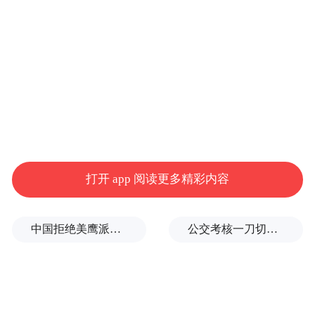
打开 app 阅读更多精彩内容
中国拒绝美鹰派副防长访华？弦外之音被热议
公交考核一刀切司机不敢开空调：别把压力转嫁一线员工
李想认为，工厂、门店及用户端均对人形机
器人存在真实需求，高额研发投入是这一领
一季度理想汽车研发费用为27亿
域的特点。
元
，同比增长8.3%。公司预计2026年全年研