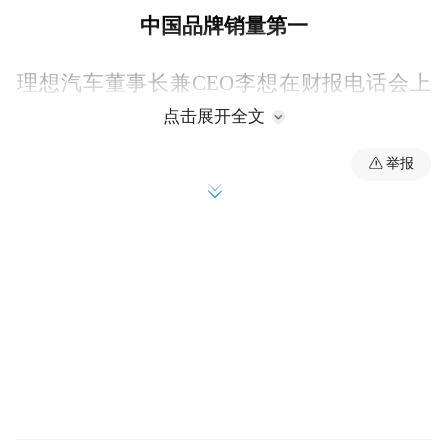
中国品牌销量第一
理想汽车董事长兼CEO李想在财报电话会上
表示，未来3至5年，中高端智能汽车的竞争
点击展开全文
本质上就是具身智能的竞争。公司已将资源
举报
自动驾驶和通用人形机器人
聚焦于
两大核心
方向，同步布局“上半场的自动驾驶”与“下半
场的通用人形机器人”。目前，人形机器人产
品已正式立项研发。自动驾驶所需的自研芯
片、大模型、感知系统、控制系统及操作系
统，与人形机器人的核心技术底座高度共
通，量产车验证的技术可直接递进至机器人
领域。