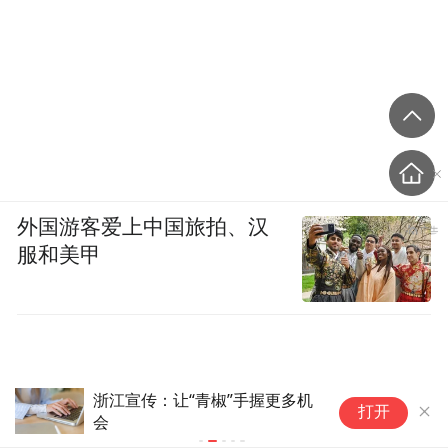
外国游客爱上中国旅拍、汉
服和美甲
日本发布排名：中国第1，日本
中
打开
第13
正