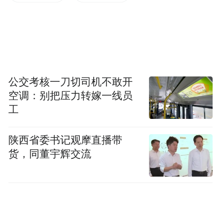
水利监测工程有关的课题研究。”王浩然说，
“研发的这套设备应用在了国内多个重大水利
管线上面。”
然而，前期大量工程实践与项目成果，无法
通过传统学位论文充分呈现。恰逢教育部推
公交考核一刀切司机不敢开
空调：别把压力转嫁一线员
动研究生培养改革，以及2025年1月1日，
工
《中华人民共和国学位法》正式施行，首次
以法律形式明确“实践成果”与“学位论文”并
陕西省委书记观摩直播带
列作为学位授予依据。南京大学迅速响应推
货，同董宇辉交流
出的实践成果答辩新路径，这让王浩然看到
了另一种可能：“前期做了大量工程工作，用
实践成果申请学位的方式刚好契合。”