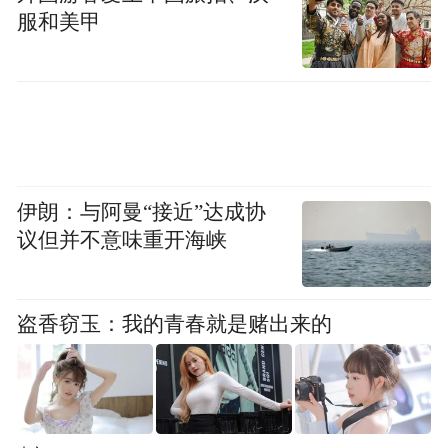
服和美甲
接收。当然，评价体系的改革也给了学生以
实践成果申请学位的底气。”
更重要的是，实践成果答辩的“硬杠杠”并不
低于传统论文：需要用户单位出具应用报
告，需要第三方检测，还需要行业专家的权
伊朗：与阿曼“接近”达成协
威鉴定。“大家以为实践成果不用发高水平论
议但并不意味重开海峡
文就容易，其实更难，没真实应用成果根本
做不到。”张旭苹说，“要用户出应用报告、
第三方检测、成果鉴定，这些造假不了，可
盗香窃玉：我的青春就是赌出来的
靠性必须过硬。”王浩然也直言，实践成果答
辩挑战性远高于传统论文：“这套设备应用在
国内多个重大水利管线，要去现场铺设设