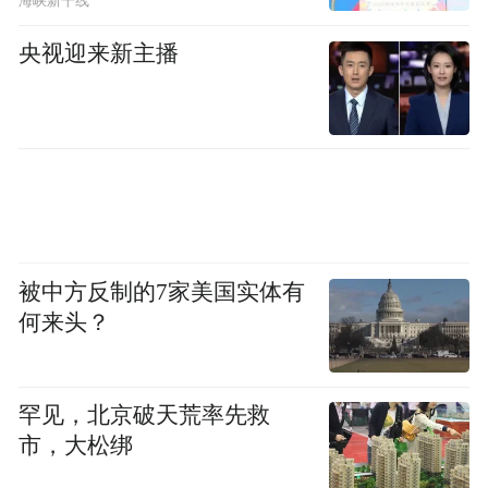
海峡新干线
“特别声明：以上作品内容(包括在内的视频、图片或音
央视迎来新主播
频)为凤凰网旗下自媒体平台“大风号”用户上传并发
布，本平台仅提供信息存储空间服务。
Notice: The content above (including the videos,
pictures and audios if any) is uploaded and posted
by the user of Dafeng Hao, which is a social media
platform and merely provides information storage
space services.”
被中方反制的7家美国实体有
何来头？
罕见，北京破天荒率先救
市，大松绑