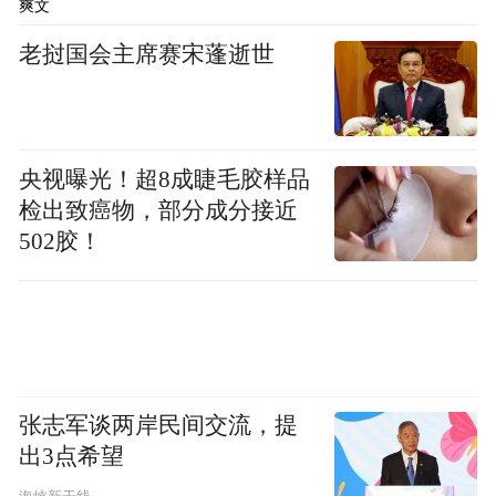
爽文
备、和业主沟通推进项目，花在一线的时间
远多于实验室。”
老挝国会主席赛宋蓬逝世
2025年1月1日起施行的《中华人民共和国学
位法》,首次在法律层面明确实践成果与学位
央视曝光！超8成睫毛胶样品
论文均可作为申请学位的重要依据。
检出致癌物，部分成分接近
502胶！
此前，澎湃新闻2025年12月报道介绍，清华
大学、西北工业大学、重庆大学、西安交通
大学等校均迎来了首位“实践博士”。进入
2026年，越来越多的国内一流高校产生了本
校甚至所在省份首位 “工程博士”。北京航空
张志军谈两岸民间交流，提
航天大学、东南大学、中山大学也相继培养
出3点希望
出了没有“毕业论文”的博士。