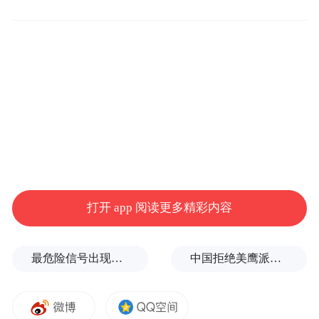
校深化研究生教育评价改革、突破“唯论文”
桎梏、培养卓越工程人才的标志性突破。
消息介绍，王浩然是一位非在职专业学位博
士研究生，自入学起便深耕分布式光纤传感
技术在水利工程监测领域的应用，在导师张
旭苹教授带领下，扎根工程一线。他的研究
成果——基于分布式光纤传感的PCCP（预应
力钢筒混凝土管）安全监测技术与设备，已
打开 app 阅读更多精彩内容
部署在南水北调工程、郑开同城东部供水工
程，甚至远销欧洲斯洛文尼亚。
最危险信号出现！全球能源大动脉岌岌可危
中国拒绝美鹰派副防长访华？弦外之音被热议
“我从刚开始入学期间，就在导师指导下从事