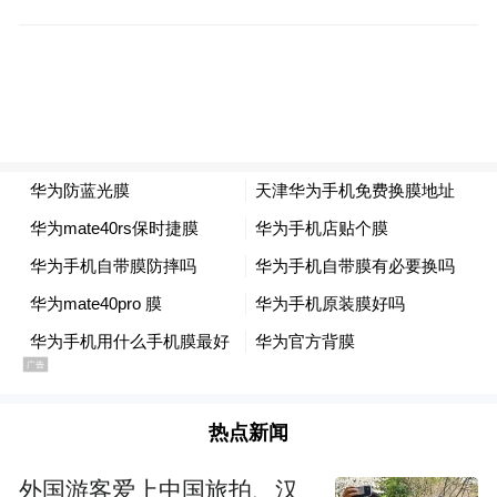
但他的导师张旭苹教授心里清楚，这条路并
不轻松。“专业学位博士招了很多年，一直采
用学位论文的形式进行答辩，王浩然成了学
校‘第一个吃螃蟹’的人。”张旭苹感慨。这场
以实践成果形式进行的答辩，背后是张旭苹
教授对工程育人初心的坚守，以及对研究生
评价改革的果敢探索。
张旭苹坦言，随着全国研究生教育改革、
《中华人民共和国学位法》的实施以及南京
大学研究生学位评价改革，对专业学位研究
生提出了更加明确的实践应用要求，“我们要
热点新闻
求用实践成果申请学位的成果，不仅有创新
性、有价值，还要在用、有效益、成熟、被
外国游客爱上中国旅拍、汉