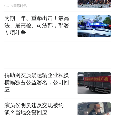
CCTV国际时讯
景曜科技面向海外市场展示智能运维产品与应用
为期一年、重拳出击！最高
场景
法、最高检、司法部，部署
专项斗争
“我们的机器人出海一方面是依托链主企业做
配套协同的‘借船出海’，同时我们坚持自主布
局、主动开拓海外市场。在欧洲，还有东南
亚都实现了订单破局。今年也是我们的出海
业务爆发式增长的一年，预计到年底出海业
捐助网友质疑运输企业私换
务增长会达到300%。”南京景曜智能科技有
横幅独占公益署名，公司回
限公司副总经理吴梦颖表示。
应
演员侯明昊违反交规被约
谈？当地交警回应