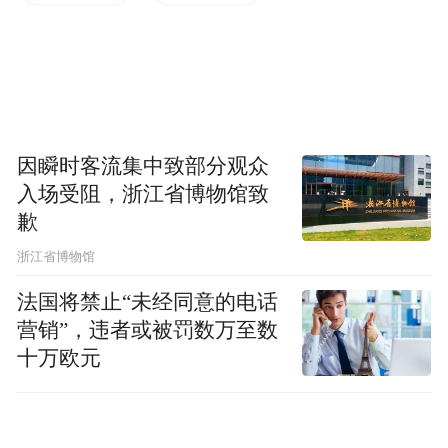
起自主可控的完整技术闭环。”南京景曜智能
科技有限公司董事长、创始人黄怡说。
如今，景曜科技年营收已突破2亿元，手握百
余项核心专利，将“新质生产力”具象化为能
因瞬时客流集中致部分观众
够替代人工、精准高效作业的智能装备。景
入场受阻，浙江省博物馆致
歉
曜科技以“机器人+AI”创新技术，重构轨道交
通运维新模式。其自主研发的智能巡检设备
浙江省博物馆
已成功落地南京、广州、重庆、天津、合
法国将禁止“未经同意的电话
肥、昆明等10余个国内城市，全面覆盖列车
营销”，违者或被罚数万至数
十万欧元
超万个核心检测点。