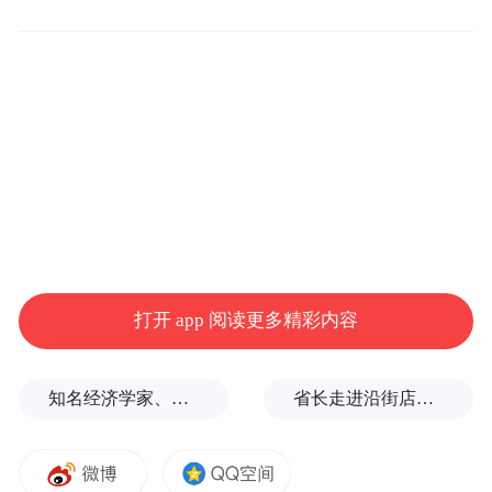
破国外长期技术垄断，填补了国内轨交智能
检测领域多项技术空白。
打开 app 阅读更多精彩内容
知名经济学家、教育家、出版人高希均辞世，享年90岁
省长走进沿街店铺、网红打卡点，与游客交流
“从3D视觉传感器到底层AI算法，从运动控
制到多模态感知，我们一步一个脚印，构建