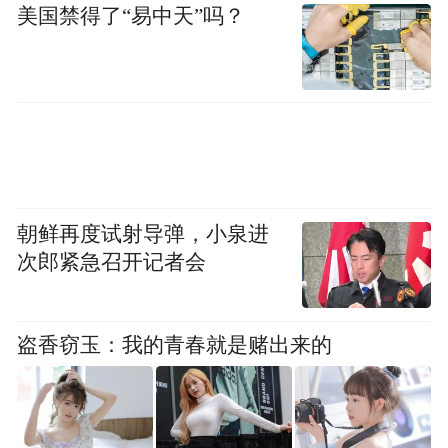
美国禁得了“易中天”吗？
在深耕国内市场的同时，景曜科技精准布局
全球市场，针对性破解海外轨交运维技术壁
垒。今年一季度，企业智能巡检机器人成功
落地东南亚轨交运维项目，完成海外核心市
场关键突破，设备凭借高适配、高精准、高
效率的优势，收获当地运营方高度认可，赢
得中国轨交智能装备国际口碑。
朝鲜再度试射导弹，小泉进
次郎紧急召开记者会
盗香窃玉：我的青春就是赌出来的