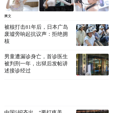
暂回到小时候”“对抗内耗”所打动时，情绪价
值就是新的消费动力。
爽文
肯德基一贯主张“三个永远”，永远美味——
被核打击81年后，日本广岛
永远能为中国消费者带来经典、新颖、可口
废墟旁响起抗议声：拒绝拥
核
的美味、永远美好——让每个来肯德基的人
们，都能感受美好，永远陪伴——陪伴每个
男童遭漏诊身亡，首诊医生
中国消费者，随时随地。情绪经济时代，“永
被判刑一年，出狱后发帖讲
远陪伴”具象化了。
述接诊经过
肯德基×
迪
士尼的首次
合作
2026年的六一，史迪奇真人版电影票房破10
亿美元，成为迪士尼增长最快的新一代IP。
中国5招齐出，“要打疼美