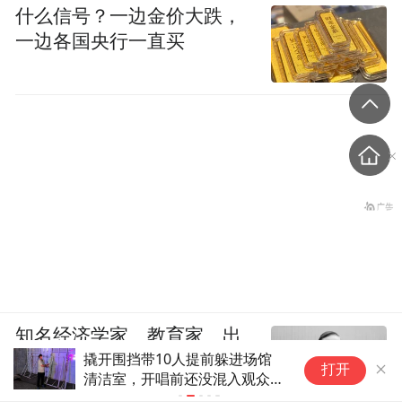
什么信号？一边金价大跌，
一边各国央行一直买
知名经济学家、教育家、出
撬开围挡带10人提前躲进场馆
A
版人高希均辞世，享年90岁
打开
清洁室，开唱前还没混入观众席
模
就被抓，王力宏西安演唱会一
真