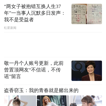
年的游戏机，成年人比孩子更兴奋。消费者
“两女子被抱错互换人生37
说，“我30岁了，但拿到肯德基游戏机玩具那
年”一当事人沉默多日发声：
一刻，我还是那个放学冲小卖部的小孩。”成
我不是受益者
为B站高赞评论。
红星新闻
2025年的肯德基联名相机更是登顶微博热搜
第一，小红书上的消费者写到“成年人的浪
漫，就是允许自己再幼稚一次。”这份幼稚与
快乐，是肯德基给孩子，也给每一个用心生
敬一丹个人账号更新，此前
曾置顶网友“不信谣，不传
活的成年人的小小礼物。“有肯德基在，就永
谣”留言
远不会变成无聊的大人。”
盗香窃玉：我的青春就是赌出来的
可以说，肯德基捕捉到的是一个时代趋势：
当年轻人不再被物质刺激，而被“被理解”“短