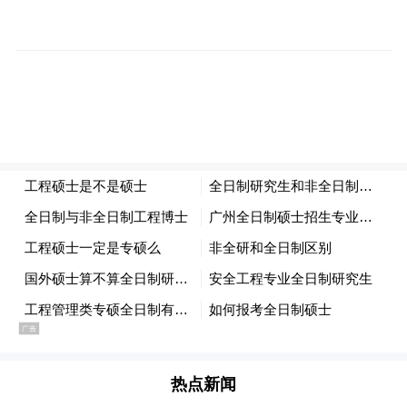
值。
肯德基曾多次引爆这一赛道：2022年，很多
人已经记不清那段日子具体有多难，但一定
记得一只会扭屁股的鸭鸭跳舞玩具，小红书
上有条高赞评论说："2022年最开心的事，就
是抢到了肯德基玩具。那时候觉得，连一只
鸭子都在跳舞，日子总会好起来的。“而给出
这份治愈的，是肯德基。
自那以后，每年的儿童节都有一份快乐和期
待是肯德基给的。2023年的联名风扇玩具引
发“街拍风暴”成为年轻人的社交货币；2024
热点新闻