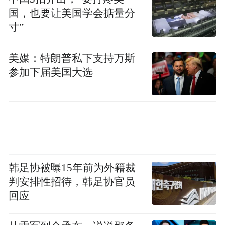
肯德基接住了这股热潮——这不仅是跨品牌
国，也要让美国学会掂量分
合作，更是一次文化符号的深度绑定。
寸”
美媒：特朗普私下支持万斯
参加下届美国大选
韩足协被曝15年前为外籍裁
论IP量级，史迪奇是继草莓熊之后又一个"人
判安排性招待，韩足协官员
气之星"；论联名深度，这不是一次简单的IP
回应
授权，而是两大品牌的历史性合作；论产品