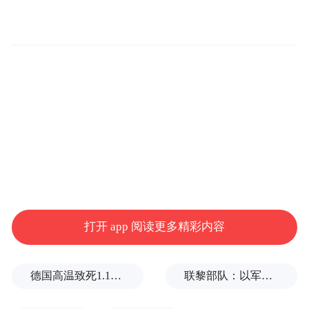
打开 app 阅读更多精彩内容
德国高温致死1.19万人，为2016年来最高纪录
联黎部队：以军单日向黎发射113枚炮弹
而肯德基，则是能把“人气”转化为“国民记
忆”的品牌之一。网友们开玩笑说，“除了肯