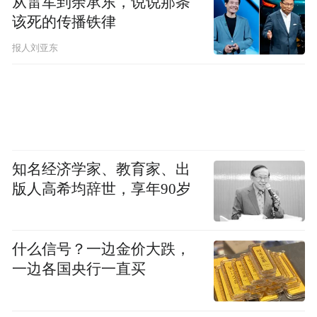
诚意，全渠道上新5款小玩具，其中一款是紫
从雷军到余承东，说说那条
该死的传播铁律
色稀有色，还有1款可背可rua的毛绒斜挎
包，把"吃好玩好"做到了极致；论体验广
报人刘亚东
度，111家主题门店沉浸式变身"史迪奇童萌
聚会"现场，手工游戏、拍照打卡、美食社交
一站拉满。
6月1日起，这100多家门店还会开放店内生日
知名经济学家、教育家、出
会预约，预计会举办5000多场生日派对。
版人高希均辞世，享年90岁
如果消费者无法到现场体验，那么只需要外
什么信号？一边金价大跌，
卖点肯德基史迪奇亲子欢聚套餐，就可以免
一边各国央行一直买
费获得加赠的史迪奇欢聚礼包。在家办派
对，可以说，从到店到到家，全场景拉满。