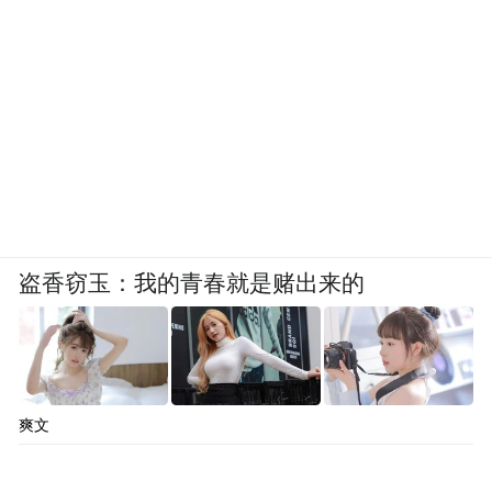
当别人还在做"话题联名"的时候，肯德基已
经在做"节日事件"了——美食×社交×IP，它
不只卖产品，而是在生产一种“重返童年”的
社会化体验。
为了每一个六一
史迪奇的故事内核，是一个来自外星的"问题
盗香窃玉：我的青春就是赌出来的
小孩"，在与莉萝的相互救赎中找到了归属感
——"不必做完美的小孩，家人永远会包容
你。"
爽文
而肯德基这么多年在做什么？是让每个长大
了的人，还能在六一这天，理直气壮地做回