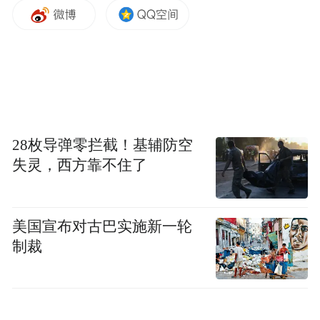
德基，谁还把我当小孩”。肯德基塑造了一代
人的童年回忆，多年来，肯德基用一波又一
波的儿童玩具打造了一波又一波的儿童节热
潮，让大人和孩子都加入童心狂欢。你是否
还记得肯爷爷游戏机、奇奇相机、三丽鸥相
机？今年的儿童节，肯德基又带来了与迪士
28枚导弹零拦截！基辅防空
尼的重磅合作。
失灵，西方靠不住了
情绪经济时代
的
“永远陪伴”
美国宣布对古巴实施新一轮
如果说过去十年的儿童节是IP大战，那么过
制裁
去三年的六一，则成为情绪经济的集中爆发
点。消费者购买的不只是一个玩具，而是“自
我补偿”“怀旧”“短暂逃离现实压力”的情绪价