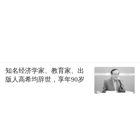
小孩。
在人人追逐效率、被焦虑裹挟的时代，情绪
价值成为消费的重要新增量。肯德基抓住
的，正是这个时代的普遍情绪：成年人需要
一个可以暂时放下身份的空间。
知名经济学家、教育家、出
正如品牌所言：“Aloha～世界很大，玩心不
版人高希均辞世，享年90岁
放假。”
这不是为了一个六一，而是为了每一个六
一。
5月30日，史迪奇童萌聚会正式开启。这个六