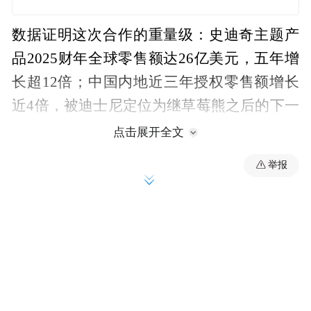
数据证明这次合作的重量级：史迪奇主题产
品2025财年全球零售额达26亿美元，五年增
长超12倍；中国内地近三年授权零售额增长
近4倍，被迪士尼定位为继草莓熊之后的下一
位“人气之星”，迪士尼还专门将每年的6月26
点击展开全文
日设定为“史迪奇日”。
举报