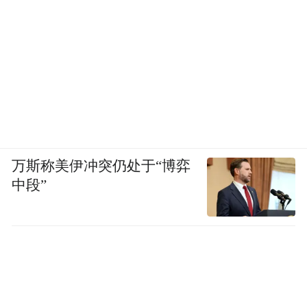
在长三角竞争激烈的背景下，吴中的特点在
于，太湖的生态优势，恰恰成为吸引高端人
才、研发机构的“磁石”。许多上海的科技企
业，将研发总部设在吴中，看中的不仅是区
位交通，更是“推窗见绿、出门见湖”的工作
生活环境。这种“生态+创新”的双重引力，正
在成为吴中差异化竞争的“杀手锏”。
万斯称美伊冲突仍处于“博弈
中段”
吴中区的实践证明，生态保护不是科技创新
的“拦路虎”，而是倒逼产业升级的“催化
剂”。当“绿色门槛”变成“技术台阶”，吴中正
走出一条“既要绿水青山，也要金山银山”的
绿色发展之路。