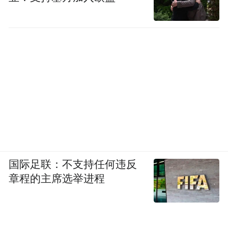
推动碧螺春品牌价值突破百亿元。
同时，积极拓展“农业+”模式，开发“春采碧
螺春、夏摘枇杷、秋品大闸蟹、冬观太湖鸟”
的季节性旅游线路。去年，全区乡村休闲旅
游接待游客超2100万人次，收入突破30亿
元。
范波调研的苏台高速公路二期工程项目，则
是“城乡融合”的硬件支撑。这条高速公路将
国际足联：不支持任何违反
打通吴中区与苏州主城区、浙江的快速通
章程的主席选举进程
道，让太湖边的茶叶、枇杷、杨梅“半小时进
苏、一小时达浙”。更重要的是，它将吸引更
多城里人“周末下乡”，为乡村旅游带来源源