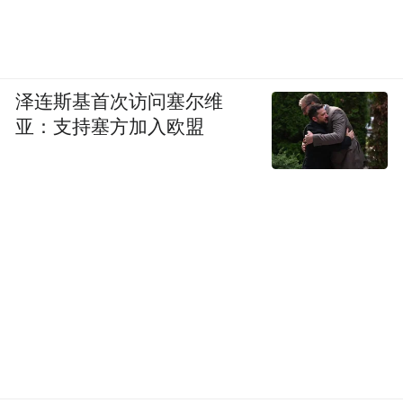
湖，不再只是“看风景”，而是“买体验”“买生
活方式”。这种转变，使得生态保护不再是发
展的“成本”，而成为增值的“资本”。
泽连斯基首次访问塞尔维
亚：支持塞方加入欧盟
曾经的吴中，靠的是太湖的“颜值”吃饭。而
如今，通过古村活化、业态创新、品牌整
合，吴中正在给这条“太湖最美岸线”注入“诗
意栖居”的新内涵，让绿水青山真正成为老百
姓的“幸福靠山”。