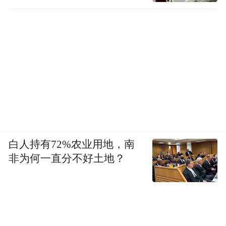
格的产业准入限制——“高能耗、高排放”项
目一票否决，传统工业扩张空间有限。但这
反而倒逼吴中走出一条“绿色智造”的特色路
径。
吴中区的产业逻辑，不是“捡到篮里都是
菜”，而是“有所为、有所不为”。
一方面，机器人+人工智能等主导产业加速集
白人持有72%农业用地，南
聚。经过多年发展，吴中区基本形成了涵盖
非为何一直分不好土地？
机器人关键零部件、本体制造、智能装备、
系统集成和终端应用的较为完整的机器人产
业链。