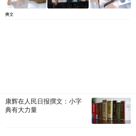
推动区域绿色低碳转型的“硬核引擎”。
爽文
范波强调，要“主动融入上海（长三角）国际
科技创新中心关键支点建设”。吴中的实践表
明，融入上海不是“等靠要”，而是 “功能互
补、协同创新” 。
吴中与上海的联动，已有诸多实质性进展。3
月，“沪”通有“吴”2026苏州吴中·上海合作对
接系列活动开展，上海汽检与吴中经开区签
康辉在人民日报撰文：小字
约共建“全球具身智能全场景实训认证基
典有大力量
地”，聚焦标准制定、数据共享与联合研发，
填补了行业实训认证空白。