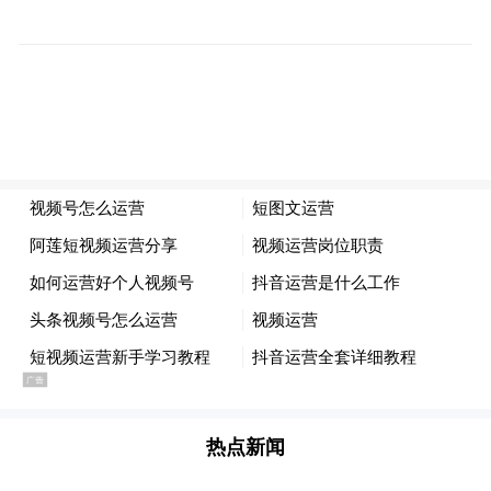
太湖文旅：生态转化的“浓度”
座谈会上，范波强调要“擦亮太湖文旅品牌，
挖掘消费潜力”“依托太湖最美岸线，推动文
旅资源串珠成链、集聚成势，打造‘太湖揽
胜’品牌”。在陆巷古村、石公村及当地民
宿，他实地了解农文旅融合发展和古村落保
热点新闻
护利用情况。