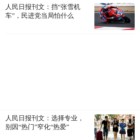
人民日报刊文：挡“张雪机
车”，民进党当局怕什么
智造高地：绿色发展的“锐度”
座谈会上，范波强调要“在加快发展新质生产
力上走在前列，主动融入上海（长三角）国
际科技创新中心关键支点建设，突出创新引
领，壮大特色产业，深化AI赋能”。
人民日报刊文：选择专业，
这段话放在吴中区的语境中，有着特殊的意
别因“热门”窄化“热爱”
涵。作为太湖生态保护核心区，吴中面临严