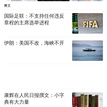
爽文
老屋空置、业态单一的尴尬。年轻人往外
跑，老人守着祖宅，游客来了拍张照就走，
国际足联：不支持任何违反
章程的主席选举进程
留不住人，更留不住消费。
如何破局？
伊朗：美国不改，海峡不开
吴中区的答案是：不搞大拆大建，而是“微更
新、精提升”，让古村“活”在当下。在保护原
有肌理的前提下，盘活闲置农房，打造“太湖
村咖”IP，将酒店民宿、景区景点、运动休
闲、康养休养等文旅资源串珠成链、集聚成
势，推动“农文体旅”深度融合。
康辉在人民日报撰文：小字
典有大力量
近两年吴中区发布3批80处闲置载体，成功盘