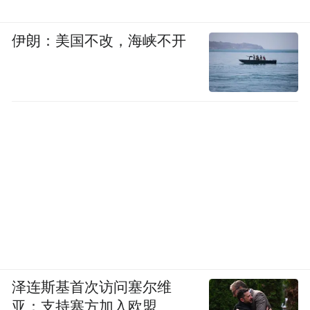
并举保障乡村振兴战略落地。去年，全区新
增建设用地指标用于乡村振兴的比例超过
伊朗：美国不改，海峡不开
5%，土地出让收入投入农业农村超10亿元。
在推动公共服务均等化上，始终坚持“城乡一
个标准，群众一样受益”。过去五年，全区超
1000公里农村公路实现自动化检测全覆盖；
建成7家省级社区医院、17家综合为老服务中
心。
在培育乡村新产业新业态方面，吴中区建成
全省首个“谷语”农业人工智能大模型，主要
粮食耕种收综合机械化水平达99.9%；持续擦
泽连斯基首次访问塞尔维
亮杨梅、枇杷等“九个一”特色农产品品牌，
亚：支持塞方加入欧盟