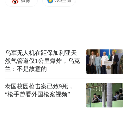
这三个切口，共同指向一个核心命题——吴
中正在探索的，是一条“生态优先、绿色发
展”的突围之路。
过去，人们谈起吴中，想到的是太湖、碧螺
春、园林古镇，是“苏州后花园”的休闲标
乌军无人机在距保加利亚天
签。现在，吴中区正在变得硬核、智慧、温
然气管道仅1公里爆炸，乌克
暖、可持续。这种从“生态保护”向“生态经
兰：不是故意的
营”的跨越，从“文旅单核”向“科创+文旅+民
泰国校园枪击案已致9死，
生”多轮驱动的切换，正是吴中为区域高质量
“枪手曾看外国枪案视频”
发展交出的最新答卷。