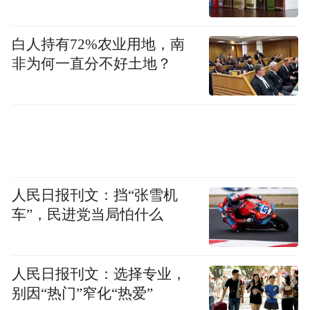
活缥缈岭东83亩玫瑰园等载体，引进落地
ROSE咖啡、Lim咖啡等23个新项目，努力将
白人持有72%农业用地，南
非为何一直分不好土地？
“资产存量”变“发展增量”。
截至目前，吴中区沿太湖区域聚集特色精品
咖啡馆140余家，覆盖明月湾古村、陆巷古村
等10余个国家历史文化名村、中国传统村落
等。
人民日报刊文：挡“张雪机
石公村则依托得天独厚的湖岛风光，打造“民
车”，民进党当局怕什么
宿+研学+康养”的复合业态。村里的民宿不再
只是“农家乐升级版”，而是结合太湖生态资
人民日报刊文：选择专业，
源，推出观鸟、摄影、自然教育等深度体验
别因“热门”窄化“热爱”
产品。