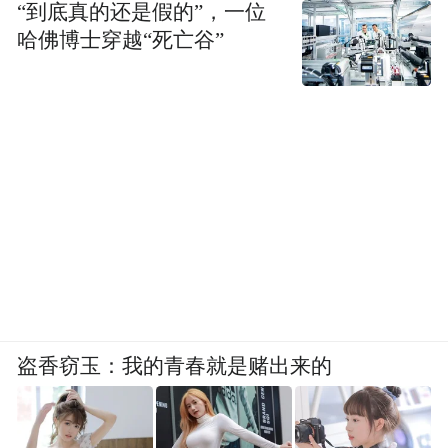
“到底真的还是假的”，一位
在吴中，AI不是“空中楼阁”，而是实实在在
哈佛博士穿越“死亡谷”
融入产业肌理。
汇川技术的智能工厂，通过AI视觉检测系
统，将产品不良率大幅降低，生产合格率提
升30%以上；科沃斯利用大模型技术，实现
了扫地机器人的“语音交互+自主决策”，让产
品从“工具”进化为“家庭伴侣”。
另一方面，传统产业加速绿色化改造。截至
目前，吴中区累计创建国家级绿色工厂12
盗香窃玉：我的青春就是赌出来的
家，国家级绿色供应链管理企业1家，国家级
绿色工业园区1个，省级绿色工厂31家，市级
绿色工厂40家，市级“近零碳”工厂5家，成为