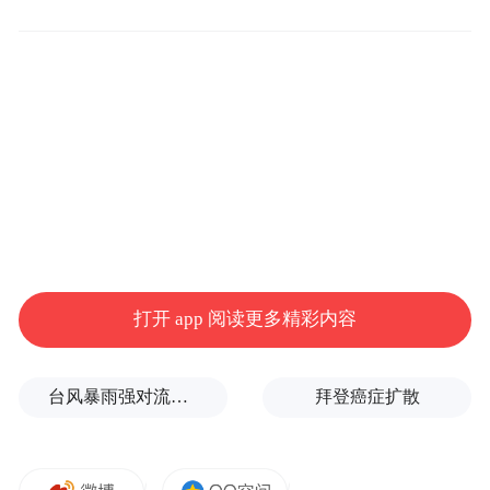
图片来源：苏州发布
如何将“生态家底”转化为“发展家当”？此次
调研及座谈会的重点方向，恰是解码吴中发
展逻辑的三个关键切口：
陆巷古村与石公村，丈量着生态价值转化的
“浓度”；
千亿级“机器人+人工智能”产业集群，锤炼的
打开 app 阅读更多精彩内容
是绿色智造转型的“锐度”；
台风暴雨强对流三预警！“白海豚”最新位置公布
拜登癌症扩散
城乡融合与基层治理，传递的是共同富裕实
践的“温度”。