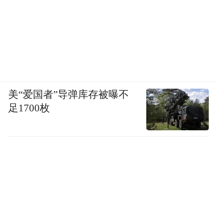
2025年，吴中区已集聚“机器人+人工智能”相
关企业超1600家，产业规模突破1600亿元，
集聚链上企业超1000家，其中亿元以上企业
125家、上市公司14家，培育入库瞪羚企业50
家、独角兽企业10家，成为吴中首个千亿级
产业集群。
美“爱国者”导弹库存被曝不
足1700枚
今年1月19日，吴中区召开了第二届具身智能
机器人产业创新发展大会，会上发布《吴中
区全域智能场景应用开放三年行动方案》，
同步上线智能场景应用开放平台。
方案明确提出“百千万”行动：未来三年引育
100家机器人整机企业，打造1000个落地应用