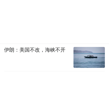
序，一键规划行程、预订民宿、购买特产，
实现“一部手机游太湖”。
范波在座谈会上要求“让‘绿水青山’更好转化
为‘金山银山’”。吴中的实践表明，这不是一
句口号，而是一场深刻的资源重组与价值重
伊朗：美国不改，海峡不开
构。
陆巷古村等古村落的蜕变，本质上是在回答
一个问题：当生态成为最稀缺的资源，如何
让保护者受益、让受益者保护？
通过文旅融合，吴中区将生态优势转化为产
品优势、品牌优势、市场优势。游客来太