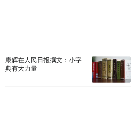
活、代代怀揣向上流动的希望。
“特别声明：以上作品内容(包括在内的视频、图片或音
频)为凤凰网旗下自媒体平台“大风号”用户上传并发
布，本平台仅提供信息存储空间服务。
Notice: The content above (including the videos,
pictures and audios if any) is uploaded and posted
康辉在人民日报撰文：小字
by the user of Dafeng Hao, which is a social media
platform and merely provides information storage
典有大力量
space services.”