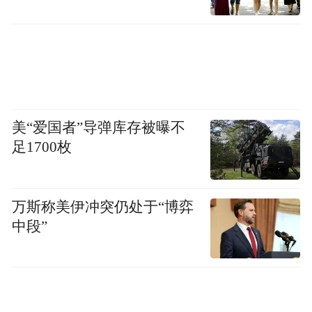
范波在调研中特别强调“串珠成链、集聚成
势”。这正是吴中太湖文旅破题的关键。
过去，吴中区的文旅资源虽然丰富，但各自
为战：东山、西山、光福、木渎……每个板
美“爱国者”导弹库存被曝不
足1700枚
块都有亮点，却缺乏统一的IP和线路整合。
游客来了，往往只能“东一榔头西一棒子”。
万斯称美伊冲突仍处于“博弈
如今，吴中区正以“太湖揽胜”品牌为牵引，
中段”
整合环太湖1号公路、太湖驿站、智慧旅游平
台等资源，将散落的古村、岛屿、茶园、湿
地串联成一条“百里画廊”，沿线41个景区串
珠成链。游客可以通过“吴中太湖文旅”小程