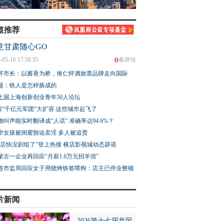
道推荐
意甘肃随心GO
0
-05-16 17:58:35
条评论
怀市长：以酱香为桥，推仁怀酒旅票品牌走向国际
题：铁人是怎样炼成的
七届上海创新创业青年50人论坛
股“千亿元军团”大扩容 这些城市起飞了
物叫声能实时翻译成“人话” 准确率达94.6%？
3岁女孩被闺蜜胁迫卖淫 多人被追责
横店快没剧组了”登上热搜 横店影视城动态辟谣
蒙古一企业再回应“月薪1.6万元招羊倌”
连市监局回应女子用烧烤铁签喂狗：店主已停业整顿
片新闻
2026第十七届井冈