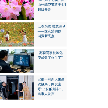
山杜鹃花节将于4月
18日开幕
以春为媒 暖意涌动
——盘点清明假日
消费新亮点
“离职同事被炼化
变成数字永生了”
安徽一对新人乘高
铁接亲，网友直
呼“上亿的婚车”，
当事人发声