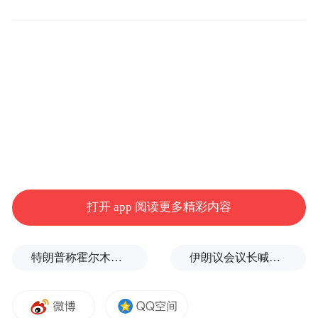
人、市教学能手2人。
组内教师学识渊深、育人理念先进，兼具蓬
勃朝气与扎实教研功底，深耕高中语文教学
一线，在课堂实践与学科探索中彰显独到的
育人情怀与新时代语文教育风采。依托精良
师资潜心施教，所带学子在省、市各级语文
赛事中捷报频传、屡创佳绩。
打开 app 阅读更多精彩内容
含英咀华承文脉，传道授业启新程。
他们相信：语文不是刷题，是读书、是思
特朗普称霍尔木兹海峡协议尚未达成，正参与相关谈判
伊朗议会议长喊话：别再作秀了！
考、是表达。
“数”里求真，“学”以致用