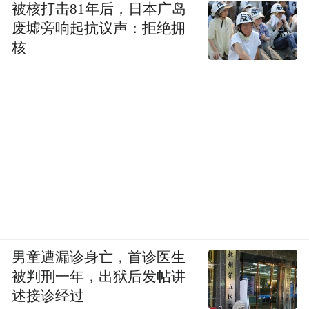
被核打击81年后，日本广岛
“生”命探微，“物”竞天择
废墟旁响起抗议声：拒绝拥
核
男童遭漏诊身亡，首诊医生
被判刑一年，出狱后发帖讲
2026级新高一生物教研组以中青年骨干为核
述接诊经过
心搭建师资队伍，师资结构均衡，专业实力