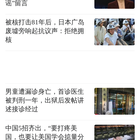
谣”留言
中屡获佳绩，并在模拟联合国、跨文化交流
等活动中绽放自信光彩。
被核打击81年后，日本广岛
废墟旁响起抗议声：拒绝拥
融通中外架桥梁，妙语连珠启世界。
核
他们相信：英语不是为了考试，是为了看见
更大的世界。
“物”究其本，“理”通天人
男童遭漏诊身亡，首诊医生
被判刑一年，出狱后发帖讲
述接诊经过
中国5招齐出，“要打疼美
国，也要让美国学会掂量分