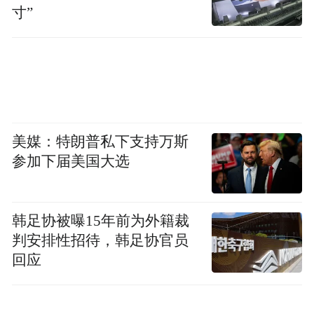
寸”
2026级新高一物理教研组由中青年骨干教师
美媒：特朗普私下支持万斯
组成，其中高级教师7人，一级教师5人，二
参加下届美国大选
级教师2人，市物理教学能手4人，区教学能
手1人，省名师工作室成员1人，市学科中心
组成员2人，硕士研究生5人，盐城市优秀教
韩足协被曝15年前为外籍裁
判安排性招待，韩足协官员
育工作者1人，盐城市教育系统新长征突击手
回应
1人，江苏省物理学科优秀青年教师1人，盐
城市教育系统优秀共产党员1人。