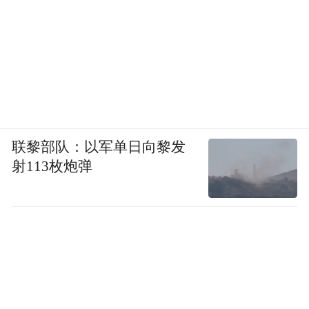
团队学科功底深厚、课堂教学经验丰富；他
们秉持“以史育人、以史启智、立德树人”的
教育理念，聚焦历史学科核心素养，深耕课
堂教学，全组常态化开展集体备课、课题研
讨与学情探究，助力学生夯实历史根基、拓
宽人文视野、塑造健全人格。
联黎部队：以军单日向黎发
射113枚炮弹
通古今之变明道，承文明之脉育人。
他们相信：历史不是背年代，是理解世界的
方式。
“地”载众生，“理”析寰宇