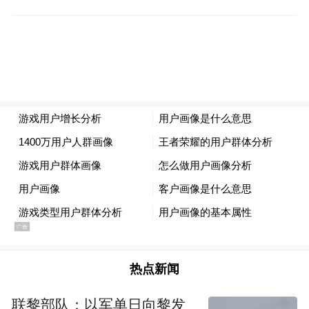
学科带头人2人、区学科带头人1人、市教学
能手2人、市直学科带头人1人、市直教学能
手2人，硕士研究生4人。
全组师资结构均衡，依托雄厚师资深耕数学
课堂，紧跟新课标育人方向，聚焦学生数理
逻辑与核心素养培养，常态化落实集体备
课、课题攻关与教法研讨，凝练出重探究、
启思维、分层培优的数学学科教学特色。依
托团队专业优势精准培优辅尖，悉心指导学
生参赛，学子在各级数学竞赛中频获荣誉。
热点新闻
点线面体启智慧，加减乘除见匠心。
联黎部队：以军单日向黎发