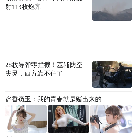
他们相信：数学不是天赋，是习惯。
射113枚炮弹
“英”华荟萃，“语”妙天下
28枚导弹零拦截！基辅防空
失灵，西方靠不住了
盗香窃玉：我的青春就是赌出来的
2026级新高一英语教研组主要由中青年骨干