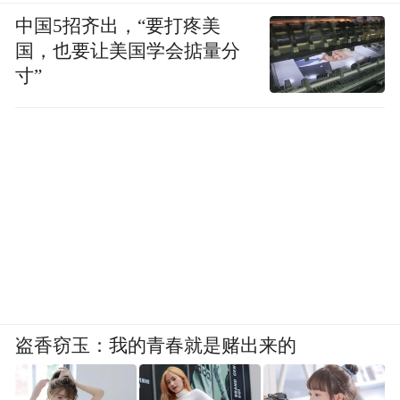
教研组深耕课堂、精研教法，既注重夯实学
中国5招齐出，“要打疼美
生地理学科基础，又关注培育学生的地理核
国，也要让美国学会掂量分
心素养。他们知识深厚、专业能力过硬，他
寸”
们教学理念新颖，关爱学生，他们致力于让
每个学生都能突破自己的最近发展区，在地
理大世界里遨游，助力人生理想的实现。
观天地之大寻理，察万物之序求真。
他们相信：地理不是背地图，是用双脚丈量
世界。
“体”魄淬炼，“育”魂砺行
盗香窃玉：我的青春就是赌出来的