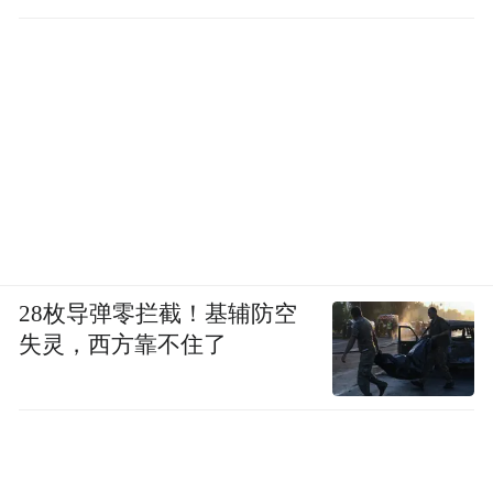
雄厚。组内现有高级教师2人，一级教师7
人；市教学能手1人，区学科带头人1人，教
育部新时代中小学学科领军教师培养对象1
人，硕士研究生7人。
他们深耕生物教研，深谙生命科学原理，教
学思路新颖务实，兼具理论积淀与实验实操
经验，紧跟新高考改革方向优化课堂。团队
凝心聚力钻研教法，立足课本延伸科创视
28枚导弹零拦截！基辅防空
失灵，西方靠不住了
野，带领学生参与各级生物竞赛、科技创新
赛事，学子频频摘得奖项，学科育人成效突
出。团队秉承“教研先行，以生为本”的理
念，把课本知识延伸到真实生活，让学生在