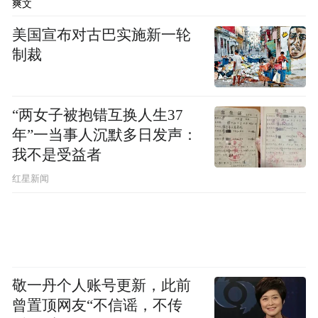
爽文
教师组成：其中硕士研究生10人，高级教师9
美国宣布对古巴实施新一轮
人，一级教师5人，市学科带头人4人，市教
制裁
学能手4人，市直学科带头人、教学能手4
人，市英语学科中心组核心成员1人。
“两女子被抱错互换人生37
年”一当事人沉默多日发声：
团队多人次获得国家级、省级、市级教学竞
我不是受益者
赛一等奖，多人具有海外留学或研修经历，
红星新闻
兼具深厚的语言功底与跨文化沟通能力。他
们学识广博、理念先进、充满活力，在高中
英语教育的广阔天地中，善于创新课堂模
式，以趣味化、实用化的授课方式夯实学生
语言功底。展现出了鲜明的时代特色和教育
敬一丹个人账号更新，此前
魅力。他们的学生在各级各类英语竞赛活动
曾置顶网友“不信谣，不传