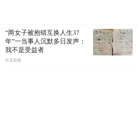
“两女子被抱错互换人生37
年”一当事人沉默多日发声：
我不是受益者
2026级新高一政治教研组师资配比科学，骨
红星新闻
干教师领航、中青年教师担当、青年教师蓄
力。现有高级教师7人，市级学科带头人1
人，教学能手2人，硕士研究生1人。
“风声雨声读书声声声入耳，家事国事天下事
事事关心”。他们立足时代前沿，既筑牢学生
政治认同的根基，又鼓励理性分析社会现
象。他们情怀深、思维新、视野广，他们研