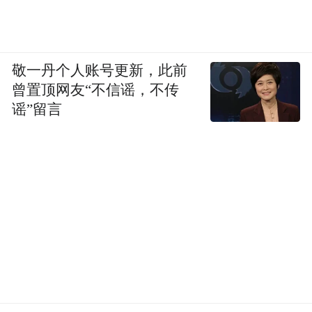
组内教师深耕化学教学，熟稔元素变化、反
应机理，教学经验丰厚、教研锐意创新，兼
敬一丹个人账号更新，此前
顾实验实操与理研究生3论讲授。他们立足课
曾置顶网友“不信谣，不传
堂巧设探究，致力于将抽象的化学知识具像
谣”留言
化，生活化。他们依托趣味实验启发科学思
维，用心引导学生探寻物质变化之妙。指导
学子在各级化学竞赛中捷报频传、屡创佳
绩。
熔粹真知研化理，躬耕讲台育英才。
他们相信：化学不是背方程式，是发现变化
的奥秘。