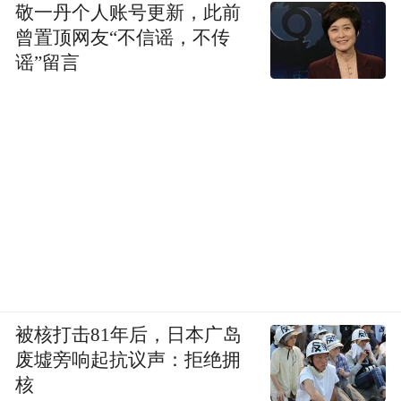
敬一丹个人账号更新，此前
“特别声明：以上作品内容(包括在内的视频、图片或音
曾置顶网友“不信谣，不传
频)为凤凰网旗下自媒体平台“大风号”用户上传并发
谣”留言
布，本平台仅提供信息存储空间服务。
Notice: The content above (including the videos,
pictures and audios if any) is uploaded and posted
by the user of Dafeng Hao, which is a social media
platform and merely provides information storage
space services.”
被核打击81年后，日本广岛
废墟旁响起抗议声：拒绝拥
核