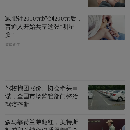
温情纽带。
减肥针2000元降到200元后，
当善良跳出“独善其身”的范畴，主动去遇见
普通人开始共享这张“明星
脸”
他人、帮助他人，美德便不再是单一的个人
品质，而成为流动在社群里的温暖力量。
惊蛰青年
价值转化
，
触动人心的精神共鸣
事后，夫妻俩调出家中监控，完整看完了两
个孩子冒雨护蒜的全过程。
驾校抱团涨价、协会牵头串
谋，全国市场监管部门整治
很快，短视频传遍全网，点赞、留言络绎不
驾培垄断
绝，感动之余，我们更要思考：一时的热议
森马靠荷兰弟翻红，美特斯
终将散去，如何让这份童心善意转化为长久