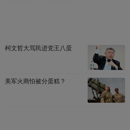
霉，数月的辛劳便会付诸东流。
院子里，7岁的弟弟最先察觉到天气变化，急
忙呼喊姐姐；9岁的刘怡可闻声立刻冲出屋
子。没有大人指挥，两个孩子默契配合，合
力拉扯宽大厚重的防雨布。瘦小的身躯拖拽
柯文哲大骂民进党王八蛋
着雨布，脚步踉跄却始终不肯松手，争分夺
秒与暴雨赛跑。
美军火商怕被分蛋糕？
就在最后一块雨布铺设完毕、边角用重物压
实的瞬间，瓢泼大雨倾泻而下，家中的收成
稳稳保住。“我平时很少盖大蒜，当时特别担
心盖不好。”事后，刘怡可的话语朴实无华，
心中只有一个简单的念头：护住父母辛苦劳