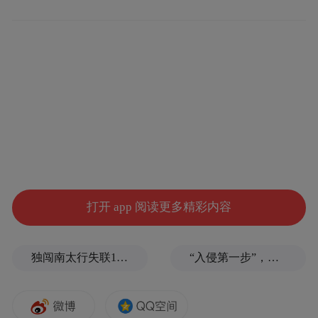
守护本心
，
根植日常的纯真底色
品德的根基，藏在日复一日的生活里。
向善之心的萌芽，离不开家庭潜移默化的滋
养，这份本心，绝非刻意雕琢，而是让善良
成为孩子与生俱来的本能。
时间回到事发当日，天空骤然阴沉，狂风呼
打开 app 阅读更多精彩内容
啸而来，一场暴雨转瞬即至。彼时，姐弟俩
的父母外出务农，偌大的农家小院里，上万
独闯南太行失联14天的女子已确认遇难，遗体在悬崖被找到
“入侵第一步”，与特朗普关系密切美企被曝强闯格陵兰岛
斤大蒜平铺晾晒。对于普通农户而言，这是
全家一整年的主要收入，一旦被雨水浸泡发