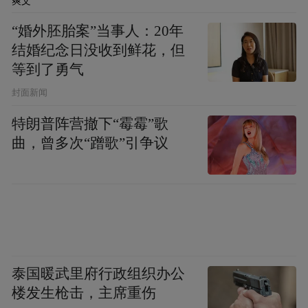
进雨幕，主动帮邻居遮盖防雨布。
爽文
“婚外胚胎案”当事人：20年
一院之隔，邻里之情在风雨中悄然升温。“两
结婚纪念日没收到鲜花，但
个孩子太懂事了，很贴心，让人特别感动。”
等到了勇气
邻居吴洪国得知后，连连夸赞两个孩子懂事
封面新闻
贴心。
特朗普阵营撤下“霉霉”歌
曲，曾多次“蹭歌”引争议
在乡村生活的语境里，邻里本就是彼此帮扶
的一家人，谁家遇到难处，搭把手、帮个
忙，是代代相传的生活习惯。
姐弟俩的举动，正是这种淳朴乡风的延续。
他们没有把善意局限在自家院墙之内，而是
泰国暖武里府行政组织办公
主动延伸到邻里之间，让一份小小的善举，
楼发生枪击，主席重伤
连接起两个家庭，也连接起乡村邻里守望的