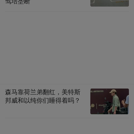
驾培垄断
森马靠荷兰弟翻红，美特斯
邦威和以纯你们睡得着吗？