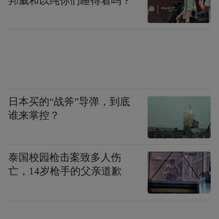
邦威和以纯你们睡得着吗？
的精神力量，让美德故事不止于一次刷屏、
一阵感动？
视频走红后，无数网友留下感言。有人想起
儿时在乡村冒雨收粮、帮家人劳作的经历，
直呼“看到了曾经的自己”；有人被孩子超越年
龄的责任与担当打动，感慨“长大就在一瞬
日本买的“战斧”导弹，到底
谁来掌控？
间”；也有人从姐弟互帮、邻里互助的画面
中，重温人与人之间最纯粹的温情。
泰国校园枪击案致多人伤
一场发生在苏北乡村的平凡小事，跨越地
亡，14岁枪手的父亲道歉
域、年龄、身份，唤醒了大众心中共通的情
感与价值追求。主流媒体纷纷转载报道，并
非单纯追捧热点，而是挖掘事件背后的精神