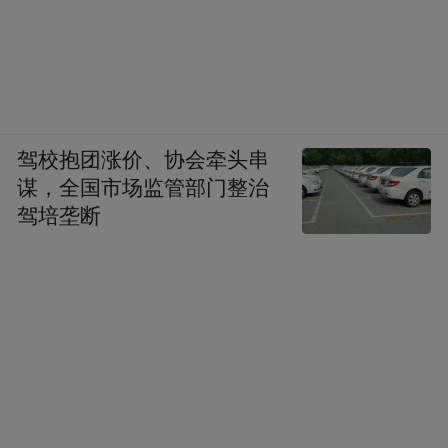
中，就能汇聚成文明向善的磅礴力量。
回望整个事件，一场暴雨见证童心，一块雨
布承载担当，一段视频传递温情。我们再回
到最初的思考：美德为何不能只是“摆出
驾校抱团涨价、协会牵头串
谋，全国市场监管部门整治
来”？
驾培垄断
因为善良、担当、友善这些美好品德，从来
不是挂在墙上的标语、写在书中的故事。它
守住本心
需要
，以家风、乡风为根基，让美
主动联结
德扎根心灵；需要
，走出自我、拥
抱他人，让善意穿梭在街巷邻里、日常生活
持续转化
之中；更需要
，从个体善举延伸为