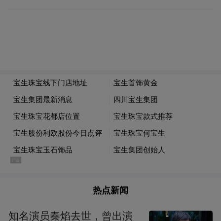
作换来的收成。
家人言传身教，邻里守望相助，乡土淳朴的
风气，为一颗颗童心筑牢了向善的根基。守
住这份纯真本心，善良便有了最坚实的土
壤，无需刻意宣扬，也能自然流露。
善行
联结
，
走出家门的温暖延伸
很多时候，美德被束之高阁，正是因为局限
于“独善其身”，停留在自我的小圈子里。而
真正有生命力的善行，从来不是孤立的瞬
间，它会主动走出家门，在人与人之间搭建
热点新闻
起温情的桥梁。
知名演员秦焰去世，曾出演