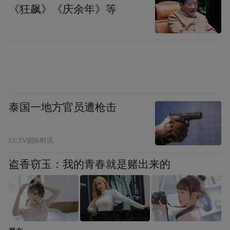
《狂飙》《庆余年》等
父亲刘汉春回忆：“到家看到大蒜都盖好了，
我赶紧问孩子大蒜有没有被雨淋。两个孩子
说都没有淋湿，还特别自豪，觉得大人不在
家，自己把这件事做好了。”
当自家的大蒜全部遮盖妥当，姐弟俩早已浑
泰国一地方官员遭枪击
身湿透，头发紧紧贴在脸颊，小小的身子带
着奔波后的疲惫。可忙碌并未就此停下。抬
CCTV国际时讯
眼望去，隔壁邻居家的大蒜同样露天摆放，
盗香窃玉：我的青春就是赌出来的
无人看管。
大雨越下越急，眼看邻居的收成也要遭遇损
失，刘怡可没有丝毫犹豫，拉着弟弟转身冲