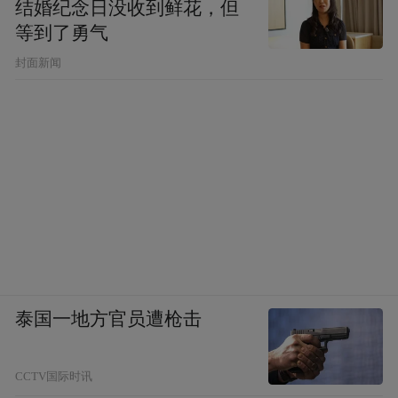
结婚纪念日没收到鲜花，但
pictures and audios if any) is uploaded and posted
by the user of Dafeng Hao, which is a social media
等到了勇气
platform and merely provides information storage
封面新闻
space services.”
泰国一地方官员遭枪击
CCTV国际时讯