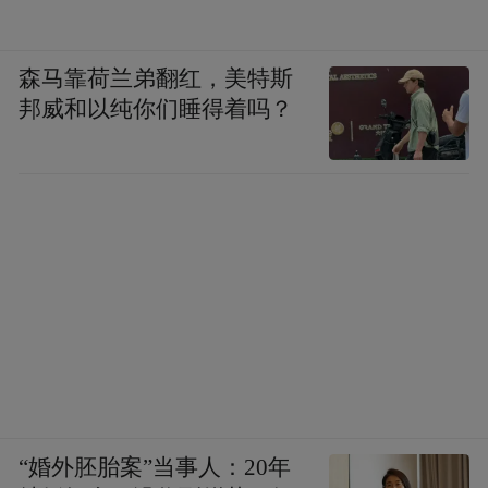
群体共鸣，从一时感动变为长久践行。这是
一条环环相扣、源源不断的流动链条，如同
森马靠荷兰弟翻红，美特斯
文化传承一般，从守护根基，到融入生活，
邦威和以纯你们睡得着吗？
再到焕发持久活力。
邳州姐弟俩的故事终会归于平静，但故事里
善意不是摆出来的模
传递的精神永不落幕。
样，而是连起来的温度。愿这份风雨中生长
的童心与善心，能够持续传递，流淌在大街
小巷，浸润在岁岁年年。
“特别声明：以上作品内容(包括在内的视频、图片或音
频)为凤凰网旗下自媒体平台“大风号”用户上传并发
布，本平台仅提供信息存储空间服务。
“婚外胚胎案”当事人：20年
Notice: The content above (including the videos,