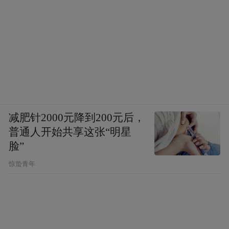
内核：孝顺感恩、勇于担当、友善互助、淳
朴向善。
邳州姐弟的善行，没有惊天动地的壮举，所
做的都是普通人力所能及的小事，这份“接地
气”，让榜样不再高高在上，而是可触、可
学、可模仿。
减肥针2000元降到200元后，
普通人开始共享这张“明星
从家庭家风的滋养，到邻里之间的互助，再
脸”
到全网范围的精神传递，一条完整的美德传
惊蛰青年
播链条已然形成。善良不分年龄，担当无关
大小。少年如此，成年人更当如此。在校园
里友爱同学，在岗位上履职尽责，在生活中
帮扶邻里，把每一份微小的善意落实到行动